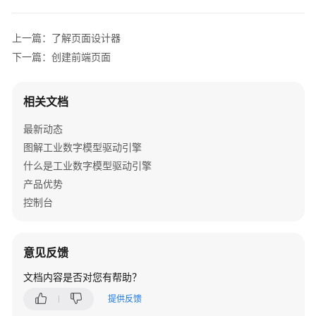
数
据
上一篇：了解页面设计器
建
下一篇：创建前端页面
模
引
擎
相关文档
用
最新动态
户
指
图解工业数字模型驱动引擎
南
什么是工业数字模型驱动引擎
产品优势
设
控制台
计
态
使
意见反馈
用
指
文档内容是否对您有帮助？
南
提供反馈