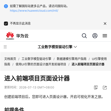
如需了解国际站更多云产品，请访问国际站。
https://www.huaweicloud.com/intl/
不再显示此消息
工业数字模型驱动引擎
文档首页
/
工业数字模型驱动引擎
/
数据建模引擎用户指南
/
UI引擎使用
指南
/
使用UI引擎的页面设计器开发前端项目
/
进入前端项目页面设计器
最
进入前端项目页面设计器
新
动
更新时间：
2026-07-13 GMT+08:00
态
创建前端项目后，您即可进入页面设计器，开启可视化开发之旅。
产
品
前提条件