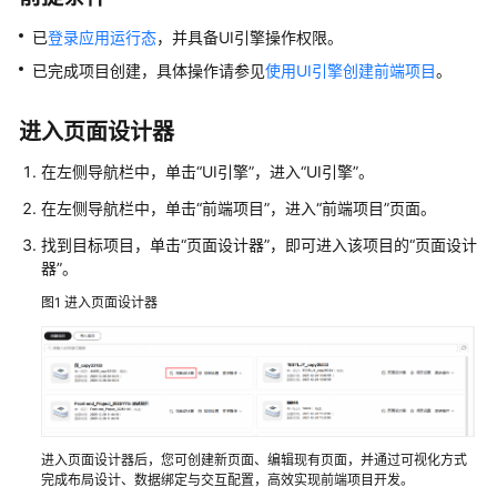
介
绍
已
登录应用运行态
，并具备
UI引擎
操作权限。
已完成项目创建，具体操作请参见
使用UI引擎创建前端项目
。
计
费
进入页面设计器
说
明
在左侧导航栏中，单击
“UI引擎”
，进入
“UI引擎”
。
在左侧导航栏中，单击
“
前端项目
”
，进入
“
前端项目
”
页面。
快
速
找到目标项目，单击
“页面设计器”
，即可进入该项目的
“页面设计
入
器”
。
门
图1
进入页面设计器
控
制
台
操
作
指
进入页面设计器后，您可创建新页面、编辑现有页面，并通过可视化方式
南
完成布局设计、数据绑定与交互配置，高效实现前端项目开发。