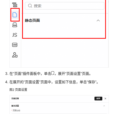
擎
用
户
指
南
设
计
态
使
用
指
南
在
“页面”
插件面板中，单击
，展开
“页面设置”
页面。
在展开的
“页面设置”
页面中，设置如下信息，单击
“保存”
。
运
图2
页面设置
行
态
使
用
指