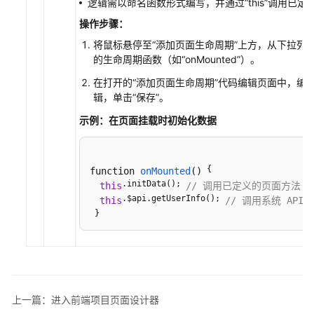
目
逻辑需以命名函数形式编写，并通过
“this”
调用已定
操作步骤：
使
将鼠标悬停至
“添加页面生命周期”
上方，从下拉列
用
的生命周期函数（如
“onMounted”
）。
UI
引
在打开的
“添加页面生命周期”
代码编辑页面中，编
擎
辑，单击
“保存”
。
的
示例：在页面挂载时初始化数据
页
面
设
 {

function 
onMounted
()
计
.initData(); 
this
// 调用已定义的页面方法
器
.$api.getUserInfo(); 
this
// 调用系统 API
开
 } 
发
前
端
项
目
上一篇：进入前端项目页面设计器
了