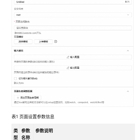
南
流
程
引
擎
使
用
指
南
规
则
引
擎
使
表1
页面设置参数信息
用
指
南
类
参数
参数说明
型
名称