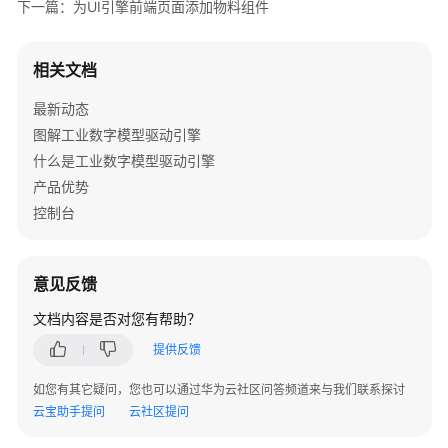
下一篇：为UI引擎前端页面添加物料组件
解
页
面
相关文档
设
计
最新动态
器
图解工业数字模型驱动引擎
什么是工业数字模型驱动引擎
进
产品优势
入
控制台
前
端
项
意见反馈
目
页
文档内容是否对您有帮助？
面
提供反馈
设
计
如您有其它疑问，您也可以通过华为云社区问答频道来与我们联系探讨
器
云宝助手提问
云社区提问
创