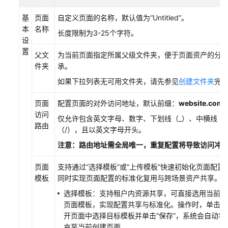
UI
基
页面
自定义页面的名称，默认值为
“Untitled”
。
引
本
名称
擎
长度限制为3-25个字符。
设
使
置
用
父文
为当前页面指定所属父级文件夹，便于页面资产的分
指
件夹
承。
南
如果下拉列表无可用文件夹，请先参见
创建文件夹
完
UI
页面
配置页面的对外访问地址，默认前缀：
website.com
引
访问
仅允许包含英文字母、数字、下划线（_）、中横线（
擎
路由
（/），且以英文字母开头。
简
介
注意：路由地址需全局唯一，重复配置将导致访问冲
UI
页面
支持通过
“选择模板”
或
“上传模板”
快速初始化页面配置
引
模板
同时实现页面配置的标准化复用与跨场景资产共享。
擎
选择模板：支持租户内资源共享，可直接选用当前租
使
页面模板，实现配置共享与标准化。操作时，单击
“
用
开页面中选择目标模板并单击
“保存”
，系统会自动将
流
充至当前创建页面。