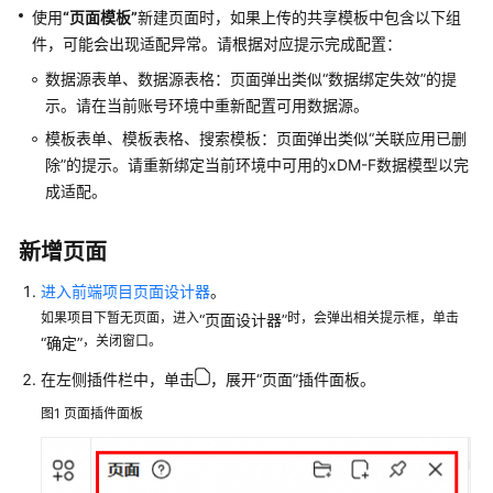
说
使用
“页面模板”
新建页面时，如果上传的共享模板中包含以下组
明
件，可能会出现适配异常。请根据对应提示完成配置：
快
数据源表单、数据源表格：页面弹出类似
“数据绑定失效”
的提
速
示。请在当前账号环境中重新配置可用数据源。
入
模板表单、模板表格、搜索模板：页面弹出类似
“关联应用已删
门
除”
的提示。请重新绑定当前环境中可用的
xDM-F
数据模型以完
成适配。
控
制
台
新增页面
操
进入前端项目页面设计器
。
作
如果项目下暂无页面，进入
时，会弹出相关提示框，单击
指
“页面设计器”
，关闭窗口。
“确定”
南
在左侧插件栏中，单击
，展开
“页面”
插件面板。
数
图1
页面插件面板
据
建
模
引