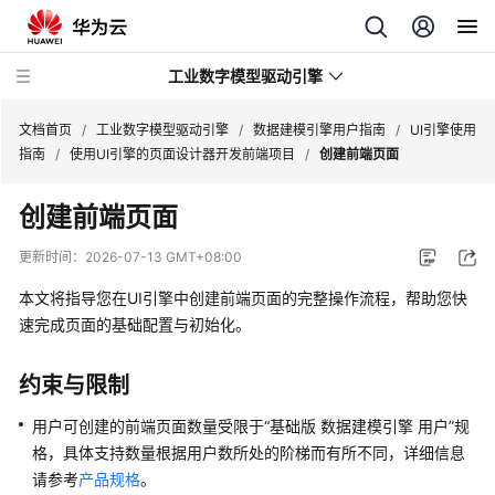
工业数字模型驱动引擎
文档首页
/
工业数字模型驱动引擎
/
数据建模引擎用户指南
/
UI引擎使用
指南
/
使用UI引擎的页面设计器开发前端项目
/
创建前端页面
最
创建前端页面
新
动
更新时间：
2026-07-13 GMT+08:00
态
本文将指导您在
UI引擎
中创建前端页面的完整操作流程，帮助您快
产
速完成页面的基础配置与初始化。
品
介
约束与限制
绍
用户可创建的前端页面数量受限于
“基础版
数据建模引擎
用户”
规
计
格，具体支持数量根据用户数所处的阶梯而有所不同，详细信息
费
请参考
产品规格
。