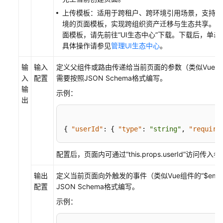
程
上传模板：适用于跨租户、跨环境引用场景，支持复
境的页面模板，实现跨组织资产迁移与生态共享。如
通
面模板，请先前往
“UI生态中心”
下载。下载后，单击
过
具体操作请参见
管理UI生态中心
。
IAM
授
输
输入
定义父组件或路由传递给当前页面的参数（类似Vue组
予
入
配置
需要按照JSON Schema格式编写。
管
输
示例：
理
出
UI
引
擎
{
"userId"
:
{
"type"
:
"string"
,
"require
的
权
配置后，页面内可通过
“this.props.userId”
访问传入参
限
输出
定义当前页面向外触发的事件（类似Vue组件的
“$emit
为
配置
JSON Schema格式编写。
IAM
示例：
用
户