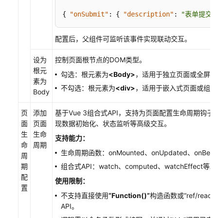
添
加
{
"onSubmit"
:
{
"description"
:
"表单提交事
UI
引
配置后，父组件可监听该事件实现联动交互。
擎
开
设为
控制页面根节点的DOM类型。
发
根元
勾选：根元素为
<Body>
，适用于独立页面或全屏应
权
素为
不勾选：根元素为
<div>
，适用于嵌入式页面或组件
限
Body
使
页
添加
基于Vue 3组合式API，支持为页面配置生命周期钩
用
面
页面
现数据初始化、状态监听等高级交互。
UI
生
生命
支持能力：
引
命
周期
生命周期函数：onMounted、onUpdated、onBefor
擎
周
创
期
组合式API：watch、computed、watchEffect等。
建
配
使用限制：
前
置
不支持直接使用
“Function()”
构造函数或
“ref/reacti
端
API。
项