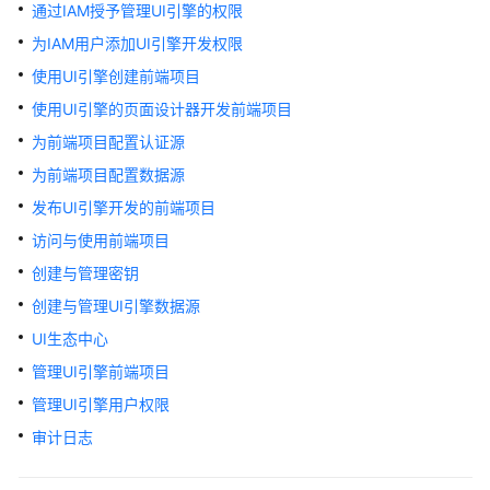
介
通过IAM授予管理UI引擎的权限
绍
为IAM用户添加UI引擎开发权限
使用UI引擎创建前端项目
计
费
使用UI引擎的页面设计器开发前端项目
说
为前端项目配置认证源
明
为前端项目配置数据源
快
发布UI引擎开发的前端项目
速
访问与使用前端项目
入
创建与管理密钥
门
创建与管理UI引擎数据源
控
UI生态中心
制
管理UI引擎前端项目
台
操
管理UI引擎用户权限
作
审计日志
指
南