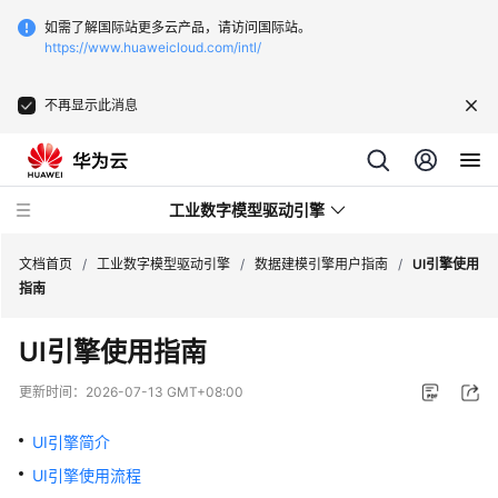
如需了解国际站更多云产品，请访问国际站。
https://www.huaweicloud.com/intl/
不再显示此消息
工业数字模型驱动引擎
文档首页
/
工业数字模型驱动引擎
/
数据建模引擎用户指南
/
UI引擎使用
指南
最
UI引擎使用指南
新
动
更新时间：
2026-07-13 GMT+08:00
态
UI引擎简介
产
UI引擎使用流程
品