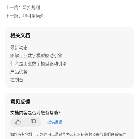
上一篇：监控规则
数
下一篇：UI引擎简介
据
建
模
相关文档
引
擎
最新动态
用
图解工业数字模型驱动引擎
户
什么是工业数字模型驱动引擎
指
南
产品优势
控制台
设
计
态
意见反馈
使
文档内容是否对您有帮助？
用
指
提供反馈
南
如您有其它疑问，您也可以通过华为云社区问答频道来与我们联系探讨