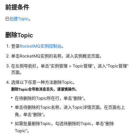
介
前提条件
绍
已
创建Topic
。
计
费
说
删除Topic
明
登录
RocketMQ实例控制台
。
快
单击RocketMQ实例的名称，进入实例概览页面。
速
在左侧导航栏，单击“实例管理 > Topic管理”，进入“Topic管理”
入
页面。
门
选择以下任意一种方法删除Topic。
用
删除Topic会导致消息丢失，请谨慎操作。
户
在待删除的Topic所在行，单击“删除”。
指
单击待删除的Topic名称，进入Topic详情页面。在页面右上
南
角，单击“删除”。
RocketMQ
如需批量删除Topic，勾选待删除的Topic，单击“删除
业
Topic”。