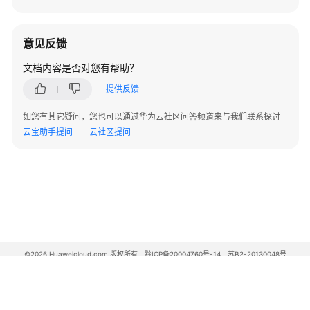
买
RocketMQ
意见反馈
实
例
文档内容是否对您有帮助？
提供反馈
配
置
如您有其它疑问，您也可以通过华为云社区问答频道来与我们联系探讨
Topic
云宝助手提问
云社区提问
创
建
RocketMQ
Topic
Topic
管
©2026 Huaweicloud.com 版权所有
黔ICP备20004760号-14
苏B2-20130048号
理
A2.B1.B2-20070312
增值电信业务经营许可证：B1.B2-20200593 | 代理域名注册服务机构：新网、西数
电子营业执照
贵公网安备 52990002000093号
查
看