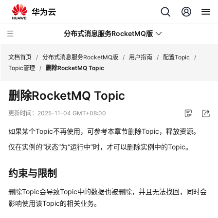
分布式消息服务RocketMQ版
文档首页
/
分布式消息服务RocketMQ版
/
用户指南
/
配置Topic
/
Topic管理
/
删除RocketMQ Topic
最
删除RocketMQ Topic
新
动
更新时间：
2025-11-04 GMT+08:00
态
如果某个Topic不再使用，可参考本章节删除Topic，释放资源。
服
仅在实例的“状态”为“运行中”时，才可以删除实例中的Topic。
务
公
约束与限制
告
删除Topic会导致Topic中的数据也被删除，并且无法找回，同时会
产
影响使用该Topic的相关业务。
品