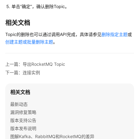
务
单击“确定”，确认删除Topic。
使
用
流
相关文档
程
Topic的删除也可以通过调用API完成，具体请参见
删除指定主题
或
创建主题或批量删除主题
。
通
过
IAM
授
上一篇：导出RocketMQ Topic
予
下一篇：连接实例
使
用
DMS
相关文档
for
RocketMQ
最新动态
的
漏洞修复策略
权
版本支持公告
限
版本发布说明
图解Kafka、RabbitMQ和RocketMQ的差异
购