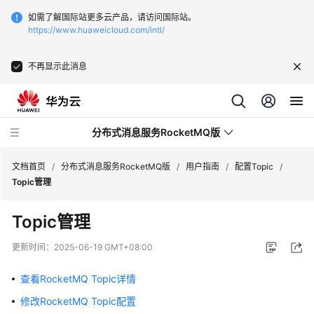
如需了解国际站更多云产品，请访问国际站。
https://www.huaweicloud.com/intl/
不再显示此消息
分布式消息服务RocketMQ版
文档首页
/
分布式消息服务RocketMQ版
/
用户指南
/
配置Topic
/
Topic管理
最
Topic管理
新
动
更新时间：
2025-06-19 GMT+08:00
态
查看RocketMQ Topic详情
服
修改RocketMQ Topic配置
务