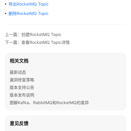
公
导出RocketMQ Topic
告
删除RocketMQ Topic
产
品
上一篇：创建RocketMQ Topic
介
绍
下一篇：查看RocketMQ Topic详情
计
相关文档
费
说
最新动态
明
漏洞修复策略
版本支持公告
快
速
版本发布说明
入
图解Kafka、RabbitMQ和RocketMQ的差异
门
用
意见反馈
户