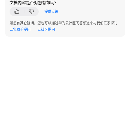
文档内容是否对您有帮助？
指
南
提供反馈
RocketMQ
如您有其它疑问，您也可以通过华为云社区问答频道来与我们联系探讨
业
云宝助手提问
云社区提问
务
使
用
流
程
通
过
IAM
授
予
使
用
©2026 Huaweicloud.com 版权所有
黔ICP备20004760号-14
苏B2-20130048号
DMS
A2.B1.B2-20070312
增值电信业务经营许可证：B1.B2-20200593 | 代理域名注册服务机构：新网、西数
for