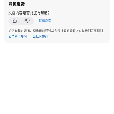
指
意见反馈
南
文档内容是否对您有帮助？
RocketMQ
提供反馈
业
务
如您有其它疑问，您也可以通过华为云社区问答频道来与我们联系探讨
使
云宝助手提问
云社区提问
用
流
程
通
过
IAM
授
予
使
用
DMS
for
©2026 Huaweicloud.com 版权所有
黔ICP备20004760号-14
苏B2-20130048号