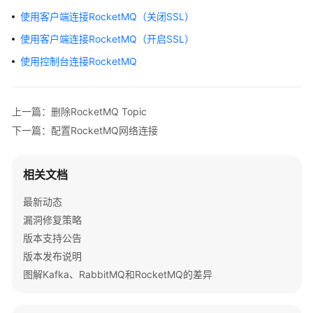
公
使用客户端连接RocketMQ（关闭SSL）
告
使用客户端连接RocketMQ（开启SSL）
产
使用控制台连接RocketMQ
品
介
绍
上一篇：删除RocketMQ Topic
下一篇：配置RocketMQ网络连接
计
费
说
相关文档
明
最新动态
快
漏洞修复策略
速
版本支持公告
入
版本发布说明
门
图解Kafka、RabbitMQ和RocketMQ的差异
用
户