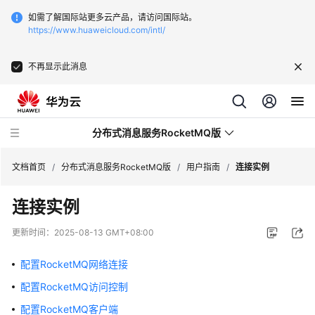
如需了解国际站更多云产品，请访问国际站。
https://www.huaweicloud.com/intl/
不再显示此消息
分布式消息服务RocketMQ版
文档首页
/
分布式消息服务RocketMQ版
/
用户指南
/
连接实例
连接实例
最
新
更新时间：
2025-08-13 GMT+08:00
动
态
配置RocketMQ网络连接
配置RocketMQ访问控制
服
务
配置RocketMQ客户端