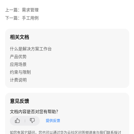
首
页
上一篇：需求管理
下一篇：手工用例
空
间
管
相关文档
理
什么是解决方案工作台
工
产品优势
作
应用场景
待
约束与限制
办
计费说明
设
计
意见反馈
中
心
文档内容是否对您有帮助？
提供反馈
验
证
如您有其它疑问，您也可以通过华为云社区问答频道来与我们联系探讨