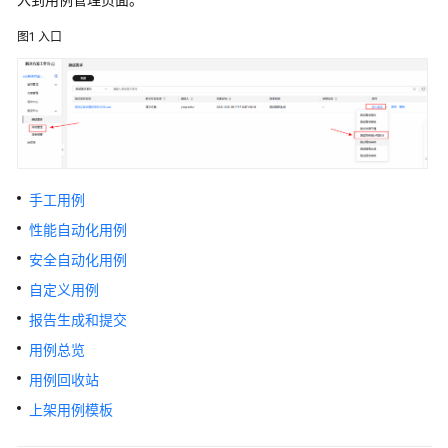
实
践
图1
入口
用
户
指
南
开
手工用例
始
性能自动化用例
使
用
安全自动化用例
解
自定义用例
决
报告生成和提交
方
案
用例总览
工
用例回收站
作
上架用例模板
台