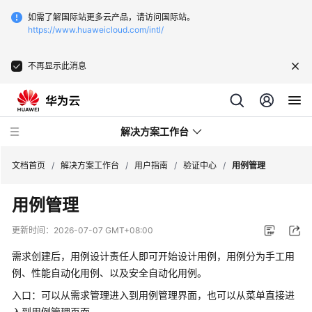
如需了解国际站更多云产品，请访问国际站。
https://www.huaweicloud.com/intl/
不再显示此消息
解决方案工作台
文档首页
/
解决方案工作台
/
用户指南
/
验证中心
/
用例管理
用例管理
产
品
更新时间：
2026-07-07 GMT+08:00
介
绍
需求创建后，用例设计责任人即可开始设计用例，用例分为手工用
例、性能自动化用例、以及安全自动化用例。
最
入口：可以从需求管理进入到用例管理界面，也可以从菜单直接进
佳
入到用例管理页面。