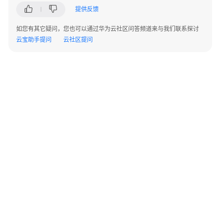
图
提供反馈
引
擎
如您有其它疑问，您也可以通过华为云社区问答频道来与我们联系探讨
编
云宝助手提问
云社区提问
辑
器
使
用
图
引
擎
编
辑
器
分
析
©2026 Huaweicloud.com 版权所有
黔ICP备20004760号-14
苏B2-20130048号
图
A2.B1.B2-20070312
增值电信业务经营许可证：B1.B2-20200593 | 代理域名注册服务机构：新网、西数
管
电子营业执照
贵公网安备 52990002000093号