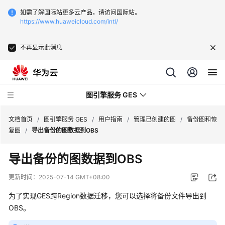
如需了解国际站更多云产品，请访问国际站。
https://www.huaweicloud.com/intl/
不再显示此消息
图引擎服务 GES
文档首页
/
图引擎服务 GES
/
用户指南
/
管理已创建的图
/
备份图和恢
复图
/
导出备份的图数据到OBS
最
导出备份的图数据到OBS
新
动
更新时间：
2025-07-14 GMT+08:00
态
为了实现GES跨Region数据迁移，您可以选择将备份文件导出到
产
OBS。
品