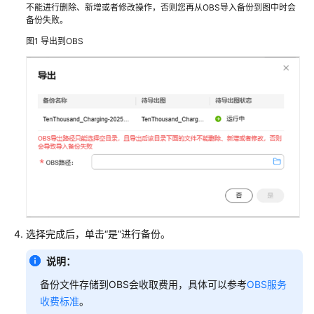
使
不能进行删除、新增或者修改操作，否则您再从OBS导入备份到图中时会
备份失败。
用
图
图1
导出到OBS
引
擎
服
务
准
备
工
作
权
限
选择完成后，单击
“是”
进行备份。
管
理
说明：
备份文件存储到OBS会收取费用，具体可以参考
OBS服务
准
收费标准
。
备