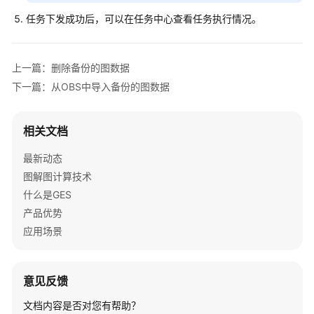
并
任务下发成功后，可以在任务中心查看任务执行情况。
导
入
元
数
上一篇：删除备份的图数据
据
下一篇：从OBS中导入备份的图数据
创
相关文档
建
图
最新动态
图解图计算技术
增
量
什么是GES
导
产品优势
入
应用场景
数
据
意见反馈
访
问
文档内容是否对您有帮助？