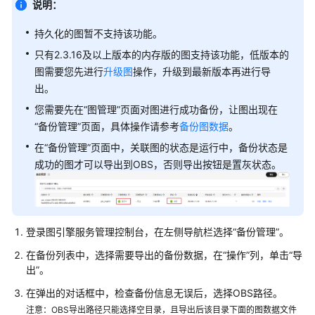
说明：
介
绍
持久化的图暂不支持该功能。
计
只有2.3.16及以上版本的内存版的图支持该功能，低版本的
费
图需要您先进行
升级图
操作，升级到最新版本再进行导
说
出。
明
您需要先在“图管理”页面对图进行成功备份，让图出现在
“备份管理”页面，具体操作请参考
备份图数据
。
快
在“备份管理”页面中，关联图的状态是运行中，备份状态是
速
入
成功的图才可以导出到OBS，否则导出按钮是置灰状态。
门
用
户
登录图引擎服务管理控制台，在左侧导航栏选择
“备份管理”
。
指
在备份列表中，选择需要导出的备份数据，在
“操作”
列，单击
“导
南
出”
。
如
在弹出的对话框中，检查备份信息无误后，选择OBS路径。
何
注意：OBS导出路径只能选择空目录，且导出后该目录下面的图数据文件