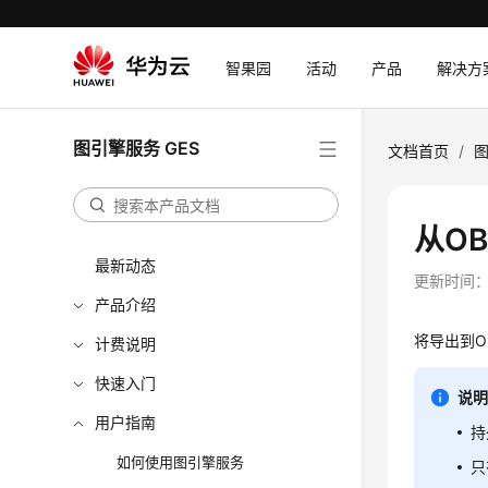
智果园
活动
产品
解决方
图引擎服务 GES
文档首页
/
图
从O
最新动态
更新时间
产品介绍
将导出到
计费说明
快速入门
说
用户指南
持
如何使用图引擎服务
只