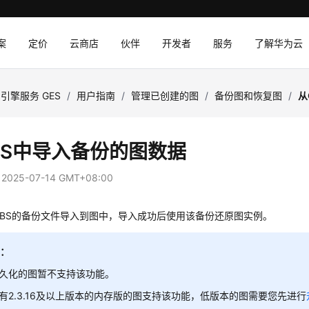
案
定价
云商店
伙伴
开发者
服务
了解华为云
引擎服务 GES
/
用户指南
/
管理已创建的图
/
备份图和恢复图
/
从
BS中导入备份的图数据
：
2025-07-14 GMT+08:00
OBS的备份文件导入到图中，导入成功后使用该备份还原图实例。
明：
久化的图暂不支持该功能。
有2.3.16及以上版本的内存版的图支持该功能，低版本的图需要您先进行