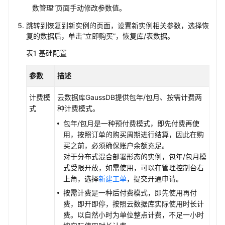
数管理”页面手动修改参数值。
复
方
跳转到恢复到新实例的页面，设置新实例相关参数，选择恢
案
复的数据后，单击
“立即购买”
，恢复库/表数据。
表1
基础配置
通
过
参数
描述
备
份
计费模
云数据库GaussDB提供包年/包月、按需计费两
文
式
种计费模式。
件
恢
包年/包月是一种预付费模式，即先付费再使
复
用，按照订单的购买周期进行结算，因此在购
GaussDB
买之前，必须确保账户余额充足。
实
对于分布式混合部署形态的实例，包年/包月模
例
式受限开放，如需使用，可以在管理控制台右
上角，选择
新建工单
，提交开通申请。
通
按需计费是一种后付费模式，即先使用再付
过
费，即开即停，按照云数据库实际使用时长计
备
费。以自然小时为单位整点计费，不足一小时
份