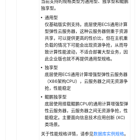
当前支持的规格类型为通用型、独享型和鲲鹏
云
独享型。
服
通用型
务
仅基础版实例支持。底层使用ECS通用计算
等
型弹性云服务器，这种云服务器侧重于资源
级
共享，可以提供更高的性价比，但在主机重
协
负载的情况下可能会出现资源争抢，从而导
议
致计算性能波动，不适合部署大型业务，因
（SLA）
此企业版也就不再提供通用型规格。
独享型
白
底层使用ECS通用计算增强型弹性云服务器
皮
（X86架构CPU），云服务器之间无资源争
书
抢，性能稳定
资
源
鲲鹏独享型
底层使用搭载鲲鹏CPU的通用计算增强型弹
支
性云服务器，云服务器之间无资源争抢，性
持
能稳定。主要面向信息技术应用创新 (XC)
区
类场景。
域
关于性能规格详情，请参见
数据库实例规格
。