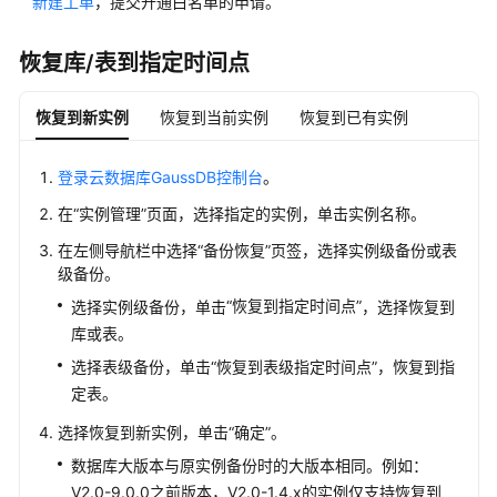
新建工单
，提交开通白名单的申请。
管
理
恢复库/表到指定时间点
变
恢复到新实例
恢复到当前实例
恢复到已有实例
更
实
例
登录云数据库GaussDB控制台
。
在
“实例管理”
页面，选择指定的实例，单击实例名称。
版
本
在左侧导航栏中选择
“备份恢复”
页签，选择实例级备份或表
管
级备份。
理
“恢复到指定时间点”
选择实例级备份，单击
，选择恢复到
库或表。
版
选择表级备份，单击“恢复到表级指定时间点”，恢复到指
本
定表。
升
级
选择恢复到新实例，单击“确定”。
数据库大版本与原实例备份时的大版本相同。例如：
插
V2.0-9.0.0之前版本，V2.0-1.4.x的实例仅支持恢复到
件