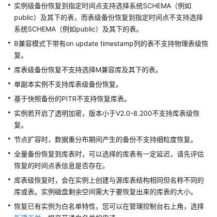
实例级备份恢复到指定时间点支持选择系统SCHEMA（例如
连
public）及其下的表，而表级备份恢复到指定时间点不支持选择
接
系统SCHEMA（例如public）及其下的表。
GaussDB
实
B兼容模式下带有on update timestamp列的表不支持物理表级恢
例
复。
库表级备份恢复不支持选择M兼容库及其下的表。
数
单副本实例不支持库表级备份恢复。
据
库
基于快照备份的PITR不支持恢复库表。
迁
实例若开启了透明加密，版本小于V2.0-8.200不支持库表级恢
移
复。
节点扩容时，数据重分布期间产生的备份不支持细粒度恢复。
使
用
全量备份恢复到库表时，可以选择的库表有一定延迟，请先评估
数
恢复的时间点表信息是否存在。
据
库表级恢复时，会在实例上创建与源库表结构相同但名称不同的
库
库或表。实例磁盘剩余空间需大于要恢复出来的库表的大小。
实
恢复已有实例为白名单特性，您可以在管理控制台右上角，选择
例