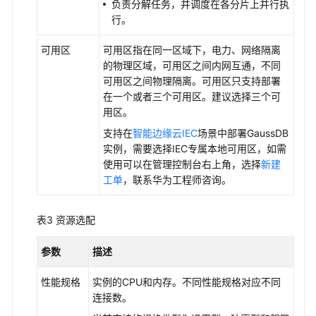
文
负责分解任务，并调度在各分片上并行执
档
行。
下
载
可用区
可用区指在同一区域下，电力、网络隔离
的物理区域，可用区之间内网互通，不同
可用区之间物理隔离。可用区只支持部署
通
在一个或者三个可用区。建议选择三个可
用
用区。
参
支持在
智能边缘云IEC
场景中部署GaussDB
考
实例，需要选择IEC专属本地可用区，如需
使用可以在管理控制台右上角，选择
新建
产
工单
，联系华为工程师咨询。
品
术
语
表3
资源选配
责
参数
描述
任
共
性能规格
实例的CPU和内存。不同性能规格对应不同
担
连接数。