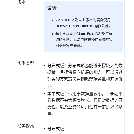
版本
恢
说明：
复
GaussDB
V2.0-8.102 及以上版本的实例使用
库/
Huawei Cloud EulerOS 操作系统。
表
基于Huawei Cloud EulerOS 操作系
到
统的实例，无法与欧拉操作系统的实
指
例搭建容灾关系。
定
时
间
实例类型
分布式版：分布式形态能够支撑较大的数
点
据量，且提供横向扩展的能力，可以通过
扩容的方式提高实例的数据容量和并发能
账
力。
号
集中式版
：适用于数据量较小，且长期来
和
看数据不会大幅度增长，但是对数据的可
网
靠性，以及业务的可用性有一定诉求的场
络
景。
安
全
部署形态
分布式版