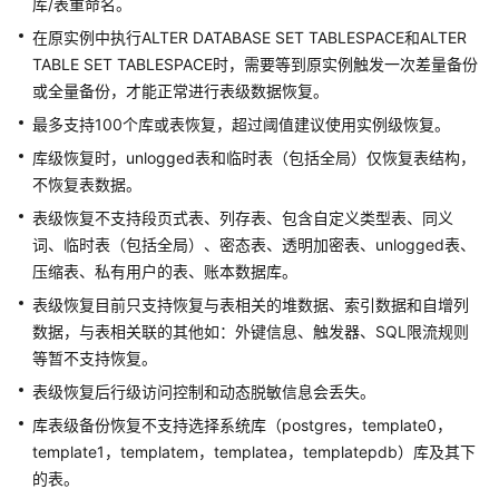
建
库/表重命名。
议
在原实例中执行ALTER DATABASE SET TABLESPACE和ALTER
TABLE SET TABLESPACE时，需要等到原实例触发一次差量备份
通
或全量备份，才能正常进行表级数据恢复。
过
最多支持100个库或表恢复，超过阈值建议使用实例级恢复。
IAM
授
库级恢复时，unlogged表和临时表（包括全局）仅恢复表结构，
予
不恢复表数据。
使
表级恢复不支持段页式表、列存表、包含自定义类型表、同义
用
词、临时表（包括全局）、密态表、透明加密表、unlogged表、
GaussDB
压缩表、私有用户的表、账本数据库。
的
权
表级恢复目前只支持恢复与表相关的堆数据、索引数据和自增列
限
数据，与表相关联的其他如：外键信息、触发器、SQL限流规则
等暂不支持恢复。
购
表级恢复后行级访问控制和动态脱敏信息会丢失。
买
GaussDB
库表级备份恢复不支持选择系统库（postgres，template0，
实
template1，templatem，templatea，templatepdb）库及其下
例
的表。