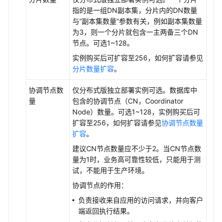
频
指的是一组DN副本集，分片内的DN数量
帮
与
“副本集数量”
参数有关，例如副本集数量
助
为3，则一个分片就包含一主两备三个DN
节点。可选1~128。
特
性
实例购买后可扩容至256，如何扩容请参见
指
分片数量扩容
。
南
协调节点数
仅分布式版独立部署实例可选。数据库中
量
包含的协调节点（CN，Coordinator
兼
Node）数量。可选1~128，实例购买后可
容
扩容至256，如何扩容请参见
协调节点数量
性
扩容
。
参
考
建议CN节点数量应不少于2。当CN节点数
量为1时，业务高可靠性较低，只能用于测
工
试，不能用于生产环境。
具
协调节点的作用：
参
负责接收来自应用的访问请求，并向客户
考
端返回执行结果。