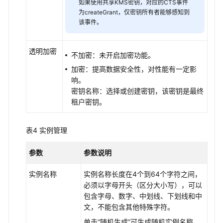
如果使用共享KMS密钥，对应的CTS事件
为createGrant，仅密钥所有者能够感知到
该事件。
透明加密
不加密：未开启加密功能。
加密：提高数据安全性，对性能有一定影
响。
密钥名称：选择或创建密钥，该密钥是最终
租户密钥。
表4
实例管理
参数
参数说明
实例名称
实例名称长度在4个到64个字符之间，
必须以字母开头（区分大小写），可以
包含字母、数字、中划线、下划线和中
文，不能包含其他特殊字符。
单击“随机生成”可生成随机实例名称。