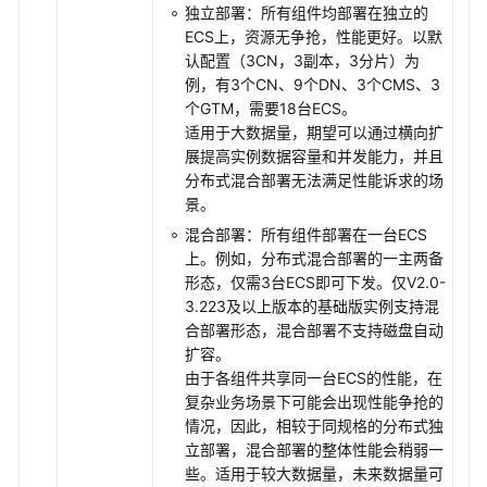
参
独立部署：所有组件均部署在独立的
数
ECS上，资源无争抢，性能更好。以默
管
认配置（3CN，3副本，3分片）为
理
例，有3个CN、9个DN、3个CMS、3
个GTM，需要18台ECS。
监
适用于大数据量，期望可以通过横向扩
控
展提高实例数据容量和并发能力，并且
与
分布式混合部署无法满足性能诉求的场
告
景。
警
混合部署：所有组件部署在一台ECS
上。例如，分布式混合部署的一主两备
日
形态，仅需3台ECS即可下发。仅V2.0-
志
3.223及以上版本的基础版实例支持混
与
合部署形态，混合部署不支持磁盘自动
审
扩容。
计
由于各组件共享同一台ECS的性能，在
复杂业务场景下可能会出现性能争抢的
配
情况，因此，相较于同规格的分布式独
额
立部署，混合部署的整体性能会稍弱一
调
些。适用于较大数据量，未来数据量可