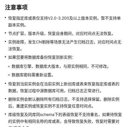
介
绍
注意事项
恢复指定库或表仅支持V2.0-3.200及以上版本实例，暂不支持单
计
副本实例。
费
说
节点扩容，版本升级，恢复自身期间，对应时间点无法恢复。
明
实例故障，发生CN剔除等场景无法产生归档日志，对应时间点无
法恢复。
快
如果您要将数据库备份恢复到新实例：
速
入
数据库引擎、数据库大版本，与原实例相同，不可修改。
门
数据库密码需重新设置。
用
恢复到当前实例会在当前实例上新创库或表来恢复指定库或表的
户
数据，恢复过程中源数据库可用，归档日志正常进行。
指
删除实例会默认删除所有归档日志，不支持选择保留。删除实例
南
后，重建实例或恢复实例不支持恢复任意时间点。
库级恢复及同库同schema下的表级恢复不支持重名，如果待恢复
选
的实例中有相同名称的库或表，会导致恢复失败，恢复时需要对
型