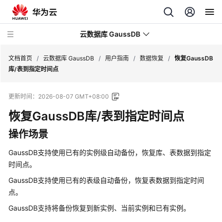
云数据库 GaussDB
文档首页
/
云数据库 GaussDB
/
用户指南
/
数据恢复
/
恢复GaussDB
库/表到指定时间点
最
更新时间：
2026-08-07 GMT+08:00
新
动
恢复GaussDB库/表到指定时间点
态
操作场景
服
GaussDB
支持使用已有的实例级自动备份，恢复库、表数据到指定
务
时间点。
公
告
GaussDB
支持使用已有的表级自动备份，恢复表数据到指定时间
点。
产
GaussDB
支持将
备份恢复到新实例、当前实例和已有实例
。
品