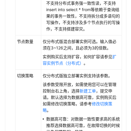
调
不支持分布式事务强一致性读，不支持
优
insert into select * from等依赖于查询结
指
果的事务一致性，不支持拆分成多语句的
南
写操作，不支持涉及多个节点执行的写操
作，不支持搭建容灾。
参
考
节点数量
仅分布式版混合部署实例可选。输入值必
须在3~126之间，且必须为3的倍数。
最
实例购买后支持扩容，如何扩容请参见
扩
佳
容实例节点（分布式）
。
实
践
切换策略
仅分布式版独立部署实例支持该参数。
该参数受限开放，如需使用您可以在管理
性
控制台右上角，选择
新建工单
，提交申
能
请。默认选择为数据高可靠，实例购买后
白
如需修改切换策略，请参考
修改切换策
皮
略
。
书
数据高可靠：对数据一致性要求高的系统
API
推荐选择数据高可靠，在故障切换的时候