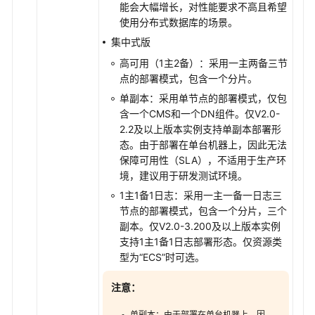
整
能会大幅增长，对性能要求不高且希望
使用分布式数据库的场景。
诊
集中式版
断
高可用（1主2备）
：采用一主两备三节
优
点的部署模式，包含一个分片。
化
单副本：采用单节点的部署模式，仅包
会
含一个CMS和一个DN组件。仅V2.0-
话
2.2及以上版本实例支持单副本部署形
管
态。由于部署在单台机器上，因此无法
理
保障可用性（SLA），不适用于生产环
境，建议用于研发测试环境。
容
1主1备1日志：采用一主一备一日志三
灾
节点的部署模式，包含一个分片，三个
管
副本。仅V2.0-3.200及以上版本实例
理
支持1主1备1日志部署形态。仅资源类
型为“ECS”时可选。
GaussDB
任
注意：
务
单副本：由于部署在单台机器上，因