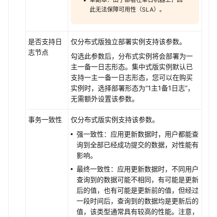
管
此无法保障可用性（SLA）。
理
GaussDB
是否支持日
仅分布式版独立部署实例支持该参数。
标
志节点
签
勾选此参数后，分布式实例将会部署为一
管
主一备一日志形态。集中式版实例默认已
理
支持一主一备一日志形态，您可以在购买
实例时，选择部署形态为“1主1备1日志”，
无需额外设置该参数。
GaussDB
事
事务一致性
仅分布式版实例支持该参数。
件
管
强一致性：应用更新数据时，用户都能查
理
询到全部已经成功提交的数据，对性能有
影响。
开
最终一致性：应用更新数据时，不同用户
发
查询到的数据可能不相同，有可能是更新
指
后的值，也有可能是更新前的值，但经过
南
一段时间后，查询到的数据均是更新后的
值，该类型通常具有较高的性能。注意，