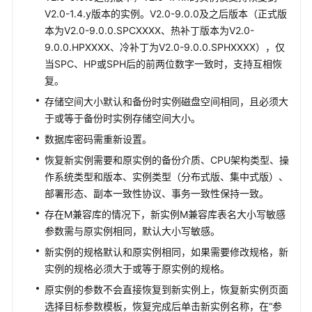
管
V2.0-1.4.y版本的实例。V2.0-9.0.0及之后版本（正式版
理
本为V2.0-9.0.0.SPCXXXX、热补丁版本为V2.0-
9.0.0.HPXXXX、冷补丁为V2.0-9.0.0.SPHXXXX），仅
数
当SPC、HP或SPH后的前两位数字一致时，支持互相恢
据
复。
备
存储空间大小默认和备份时实例磁盘空间相同，且必须大
份
于或等于备份时实例存储空间大小。
数
数据库密码需重新设置。
据
恢复新实例需要和原实例的备份介质、CPU架构类型、操
恢
作系统类型和版本、实例类型（分布式版、集中式版）、
复
部署形态、副本一致性协议、事务一致性保持一致。
存在M兼容库的情况下，新实例M兼容库表名大小写敏感
GaussDB
参数需与原实例相同，默认大小写敏感。
数
据
新实例的规格默认和原实例相同，如果需要修改规格，新
误
实例的规格必须大于或等于原实例的规格。
操
原实例的参数不会直接恢复到新实例上，恢复新实例页面
作
选择目标参数模板，恢复完成后单击新实例名称，在“参
恢