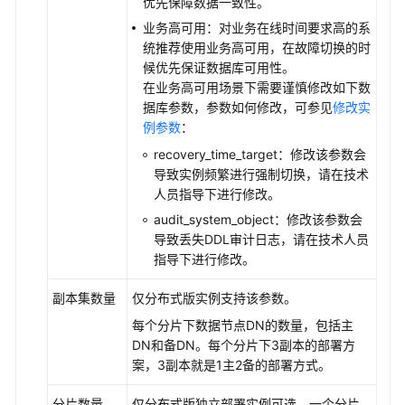
参
优先保障数据一致性。
考
业务高可用：对业务在线时间要求高的系
统推荐使用业务高可用，在故障切换的时
SDK
候优先保证数据库可用性。
参
在业务高可用场景下需要谨慎修改如下数
考
据库参数，参数如何修改，可参见
修改实
例参数
：
场
recovery_time_target：修改该参数会
景
导致实例频繁进行强制切换，请在技术
代
人员指导下进行修改。
码
audit_system_object：修改该参数会
示
导致丢失DDL审计日志，请在技术人员
例
指导下进行修改。
常
副本集数量
仅分布式版实例支持该参数。
见
每个分片下数据节点DN的数量，包括主
问
DN和备DN。每个分片下3副本的部署方
题
案，3副本就是1主2备的部署方式。
视
分片数量
仅分布式版独立部署实例可选。一个分片