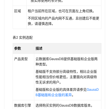
按实际使用时长计费。
文
件
区域
租户当前所在区域，也可在页面左上角切换。
恢
不同区域内的产品内网不互通，且创建后不能更
复
换，请谨慎选择。
GaussDB
库/
表
表2
实例选配
恢
参数
描述
复
GaussDB
产品类型
云数据库GaussDB提供基础版和企业版两
实
种类型。
例
基础版不支持部分高级特性，相比企业版
到
性能相当但价格更低，主要面向对高级特
指
性无诉求的用户。
定
时
基础版和企业版的具体差异请参见
GaussD
间
B基础版和企业版的差异
。
点
数据库
引擎
选择购买实例的GaussDB数据库版本。