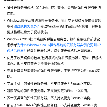
介
绍
弹性云服务器
规格（CPU或内存）变小，会影响
弹性云服务器
的
性能。
计
Windows操作系统的弹性云服务器，执行变更规格操作前建议您
费
参考
磁盘脱机怎么办？
修改Windows操作系统SAN策略，避免变
说
更规格后磁盘处于脱机状态。
明
Windows 2016操作系统的弹性云服务器，执行变更操作前建议
快
您参考
为什么Windows 2016操作系统的云服务器实例变更到C7
速
规格后蓝屏？
修改注册表信息，避免变更规格后出现蓝屏。
入
使用了收费镜像的包年/包月模式的
弹性云服务器
，无法进行规格
门
降配，即不支持变更到费用更低的规格。
用
专属计算集群资源池的
弹性云服务器
，不支持变更为Flexus X实
户
例。
指
专属主机上的
弹性云服务器
，不支持变更为Flexus X实例。
南
鲲鹏架构的
弹性云服务器
，不支持变更为Flexus X实例。
通
裸金属类型的
弹性云服务器
，不支持变更为Flexus X实例。
过
部署了SAP HANA的
弹性云服务器
，不支持变更为Flexus X实