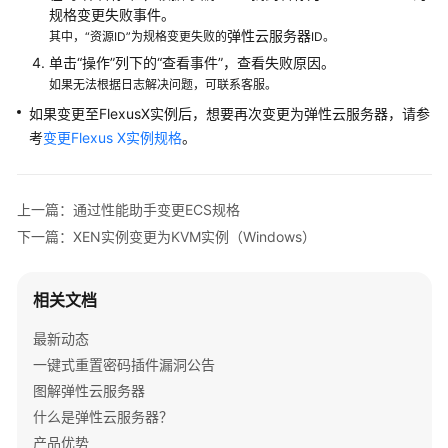
为
规格变更失败事件。
KVM
弹性云服务器
其中，“资源ID”为规格变更失败的
ID。
实
单击“操作”列下的“查看事件”，查看失败原因。
例
如果无法根据日志解决问题，可联系客服。
（Windows）
如果变更至FlexusX实例后，想要再次变更为
弹性云服务器
，请参
考
变更Flexus X实例规格
。
XEN
实
例
变
上一篇：通过性能助手变更ECS规格
更
下一篇：XEN实例变更为KVM实例（Windows）
为
KVM
实
相关文档
例
（Linux-
最新动态
自
一键式重置密码插件漏洞公告
动
图解弹性云服务器
配
什么是弹性云服务器？
置）
产品优势