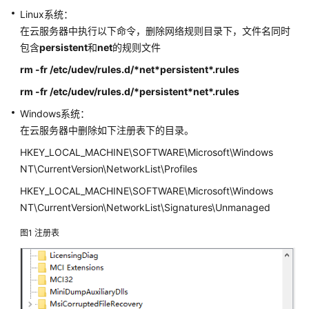
Linux系统：
ECS
计
在云服务器中执行以下命令，删除网络规则目录下，文件名同时
费
包含
persistent
和
net
的规则文件
模
rm -fr /etc/udev/rules.d/*net*persistent*.rules
式
rm -fr /etc/udev/rules.d/*persistent*net*.rules
购
Windows系统：
买
在云服务器中删除如下注册表下的目录。
ECS
HKEY_LOCAL_MACHINE\SOFTWARE\Microsoft\Windows
NT\CurrentVersion\NetworkList\Profiles
登
录
HKEY_LOCAL_MACHINE\SOFTWARE\Microsoft\Windows
Windows
NT\CurrentVersion\NetworkList\Signatures\Unmanaged
ECS
图1
注册表
登
录
Linux
ECS