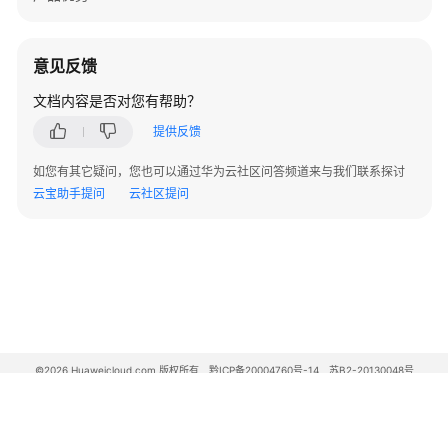
XEN
实
意见反馈
例
变
文档内容是否对您有帮助？
更
提供反馈
为
KVM
如您有其它疑问，您也可以通过华为云社区问答频道来与我们联系探讨
实
云宝助手提问
云社区提问
例
（Linux-
手
动
配
置）
XEN
©2026 Huaweicloud.com 版权所有
黔ICP备20004760号-14
苏B2-20130048号
实
A2.B1.B2-20070312
例
增值电信业务经营许可证：B1.B2-20200593 | 代理域名注册服务机构：新网、西数
变
电子营业执照
贵公网安备 52990002000093号
更