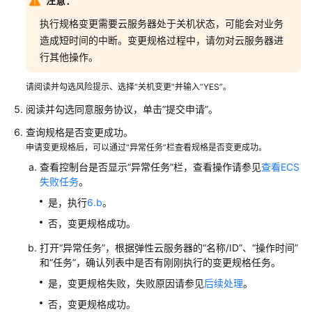
注意：
ECS
执行规格变更需要云服务器处于关机状态，可能会对业务
规
格
造成短时间的中断。变更规格过程中，请勿对云服务器进
行其他操作。
批
量
请阅读并勾选风险提示、选择“关机变更”并输入“YES”。
变
阅读并勾选同意服务协议，单击“提交申请”。
更
查询规格是否变更成功。
多
申请变更规格后，可以通过“异常任务”栏查看规格是否变更成功。
台
ECS
查看控制台是否显示“异常任务”栏，查看操作请参见
查看ECS
规
失败任务
。
格
是，执行
6.b
。
否，变更规格成功。
通
过
打开“异常任务”，根据
弹性云服务器
的“名称/ID”、“操作时间”
性
和“任务”，确认列表中是否有刚刚执行的变更规格任务。
能
是，变更规格失败，失败原因请参见
后续处理
。
助
手
否，变更规格成功。