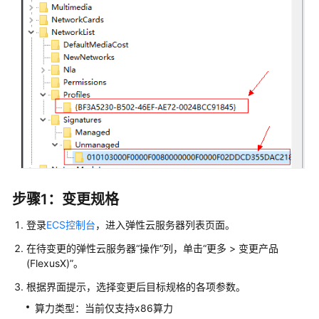
管
理
GPU
加
速
型
ECS
的
GPU
驱
动
步骤1：变更规格
管
理
登录
ECS控制台
，进入
弹性云服务器
列表页面。
我
在待变更的
弹性云服务器
“操作”列，单击“更多 > 变更产品
的
(FlexusX)”。
ECS
根据界面提示，选择变更后目标规格的各项参数。
变
算力类型：当前仅支持x86算力
更