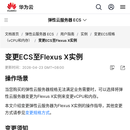
弹性云服务器 ECS
文档首页
/
弹性云服务器 ECS
/
用户指南
/
实例
/
变更ECS规格
（vCPU和内存）
/
变更ECS至Flexus X实例
最
变更ECS至Flexus X实例
新
动
更新时间：
2026-04-23 GMT+08:00
态
操作场景
服
当您购买的
弹性云服务器
规格无法满足业务需要时，可以选择将
弹
务
性云服务器
变更为Flexus X实例来变更vCPU和内存。
公
告
本文介绍变更
弹性云服务器
为Flexus X实例的操作指导，其他变更
方式请参见
变更规格方式
。
产
品
变更须知