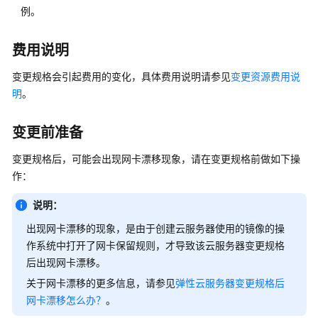
IAM
例。
授
予
费用说明
使
用
变更规格会引起费用的变化，具体费用说明请参见
变更资源费用说
ECS
明
。
的
权
限
变更前准备
变更规格后，可能会出现网卡漂移现象，请在变更规格前做如下操
实
例
作：
说明：
ECS
实
出现网卡漂移的现象，是由于创建云服务器使用的镜像的操
例
作系统中打开了网卡保留规则，才导致该云服务器变更规格
概
后出现网卡漂移。
述
关于网卡漂移的更多信息，请参见
弹性云服务器变更规格后
网卡漂移怎么办？
。
选
择