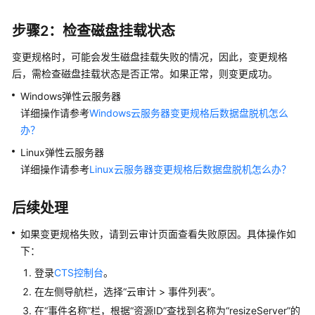
变
更
步骤2：检查磁盘挂载状态
ECS
规
变更规格时，可能会发生磁盘挂载失败的情况，因此，变更规格
格
后，需检查磁盘挂载状态是否正常。如果正常，则变更成功。
Windows
弹性云服务器
变
详细操作请参考
Windows云服务器变更规格后数据盘脱机怎么
更
办？
ECS
至
Linux
弹性云服务器
Flexus
详细操作请参考
Linux云服务器变更规格后数据盘脱机怎么办？
X
实
后续处理
例
如果变更规格失败，请到云审计页面查看失败原因。具体操作如
XEN
下：
实
例
登录
CTS控制台
。
变
在左侧导航栏，选择“云审计 > 事件列表”。
更
在“事件名称”栏，根据“资源ID”查找到名称为“resizeServer”的