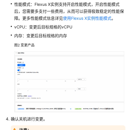
性能模式：Flexus X实例支持开启性能模式，开启性能模式
ECS
后，您需要多支付一些费用，从而可以获得极致稳定的性能保
规
格
障。更多性能模式信息详见
使用Flexus X实例性能模式
。
（vCPU
vCPU：变更后目标规格的vCPU
和
内存：变更后目标规格的内存
内
存）
图2
变更产品
变
更
ECS
规
格
概
述
变
更
确认关机进行变更。
单
台