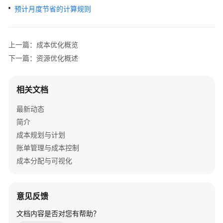
指
预计月度节省的计算规则
引
快
上一篇：成本优化概览
速
下一篇：资源优化概述
入
门
相关文档
用
户
最新动态
指
简介
南
成本规划与计划
账单管理与成本控制
升
成本分配与可视化
级
说
明
意见反馈
概
文档内容是否对您有帮助？
述