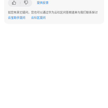
提供反馈
总
如您有其它疑问，您也可以通过华为云社区问答频道来与我们联系探讨
览
云宝助手提问
云社区提问
成
本
助
手
入
门
成
本
分
析
©2026 Huaweicloud.com 版权所有
黔ICP备20004760号-14
苏B2-20130048号
A2.B1.B2-20070312
云
增值电信业务经营许可证：B1.B2-20200593 | 代理域名注册服务机构：新网、西数
宝
电子营业执照
贵公网安备 52990002000093号
助