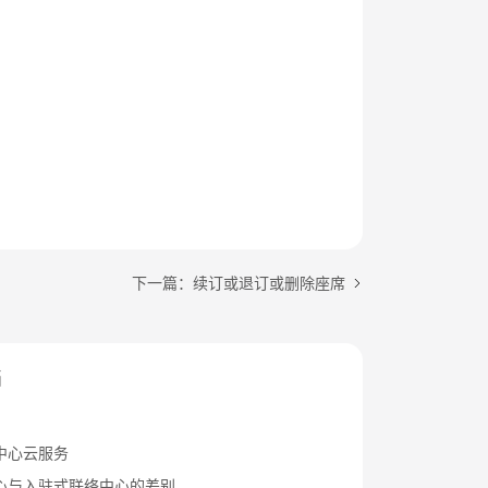
下一篇：续订或退订或删除座席
档
中心云服务
心与入驻式联络中心的差别