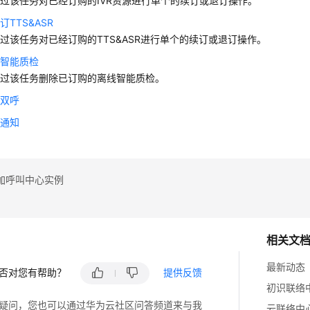
过该任务对已经订购的IVR资源进行单个的续订或退订操作。
TTS&ASR
过该任务对已经订购的TTS&ASR进行单个的续订或退订操作。
线智能质检
通过该任务删除已订购的离线智能质检。
键双呼
音通知
加呼叫中心实例
相关文
最新动态
否对您有帮助？
提供反馈
初识联络
疑问，您也可以通过华为云社区问答频道来与我
云联络中