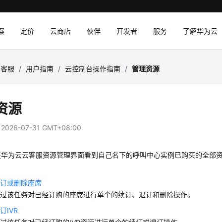
案
定价
云商店
伙伴
开发者
服务
了解华为云
云客服
/
用户指南
/
云控制台操作指南
/
管理资源
资源
：
2026-07-31 GMT+08:00
在华为云云客服资源管理界面看到自己名下的呼叫中心实例已购买的全部
退订或删除座席
通过该任务对已经订购的座席进行单个的续订、退订和删除操作。
订IVR