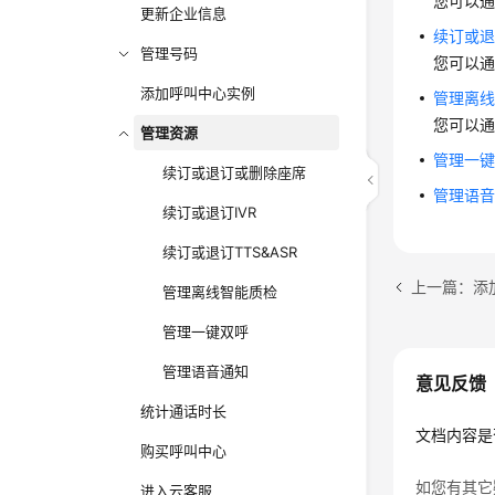
您可以通
更新企业信息
续订或退订
管理号码
您可以通
添加呼叫中心实例
管理离
您可以
管理资源
管理一
续订或退订或删除座席
管理语
续订或退订IVR
续订或退订TTS&ASR
上一篇：添
管理离线智能质检
管理一键双呼
管理语音通知
意见反馈
统计通话时长
文档内容是
购买呼叫中心
如您有其它
进入云客服