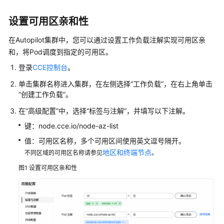
产
品
设置可用区亲和性
介
绍
在Autopilot集群中，您可以通过设置工作负载注解实现可用区亲
和，将Pod调度到指定的可用区。
计
登录
CCE控制台
。
费
说
单击集群名称进入集群，在左侧选择
“工作负载”
，在右上角单击
明
“创建工作负载”
。
在“高级配置”中，选择“标签与注解”，并填写以下注解。
快
键：node.cce.io/node-az-list
速
入
值：可用区名称，多个可用区间使用英文逗号隔开。
门
地区和终端节点
不同区域的可用区名称请参见
。
图1
设置可用区亲和性
用
户
指
南