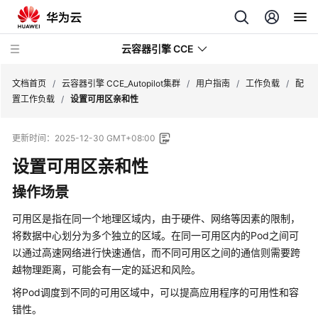
云容器引擎 CCE
文档首页
/
云容器引擎 CCE_Autopilot集群
/
用户指南
/
工作负载
/
配
置工作负载
/
设置可用区亲和性
更新时间：
2025-12-30 GMT+08:00
设置可用区亲和性
最
新
操作场景
动
态
可用区是指在同一个地理区域内，由于硬件、网络等因素的限制，
将数据中心划分为多个独立的区域。在同一可用区内的Pod之间可
服
以通过高速网络进行快速通信，而不同可用区之间的通信则需要跨
务
越物理距离，可能会有一定的延迟和风险。
公
告
将Pod调度到不同的可用区域中，可以提高应用程序的可用性和容
错性。