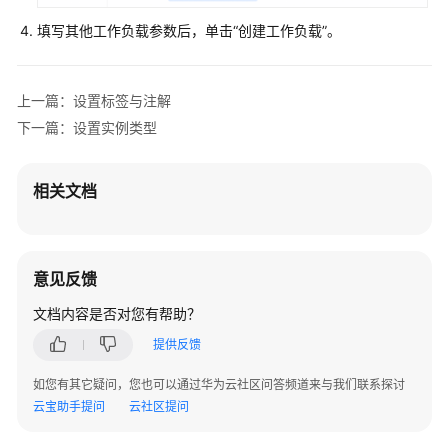
集
填写其他工作负载参数后，单击“创建工作负载”。
群
工
作
上一篇：设置标签与注解
负
下一篇：设置实例类型
载
工
相关文档
作
负
载
概
意见反馈
述
文档内容是否对您有帮助？
创
提供反馈
建
如您有其它疑问，您也可以通过华为云社区问答频道来与我们联系探讨
工
云宝助手提问
云社区提问
作
负