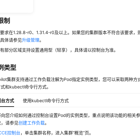
据需求进行配置。
限制
要求在1.28.8-r0、1.31.4-r0及以上。如果您的集群版本不符合该要
，具体请参见
升级管理
。
只有部分区域支持设置通用型（轻享），具体请以控制台为准。
例类型
utopilot集群支持通过工作负载注解为Pod指定实例类型，您可以采取两种
式和kubectl命令行方式。
制台方式
使用kubectl命令行方式
将向您介绍如何通过控制台设置Pod的实例类型，重点说明该功能的相关
数，请参见
创建工作负载
。
CCE控制台
，单击集群名称，进入集群
“概览”
页。