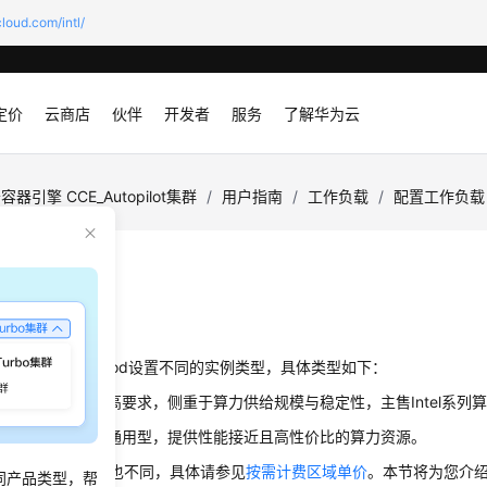
loud.com/intl/
定价
云商店
伙伴
开发者
服务
了解华为云
容器引擎 CCE_Autopilot集群
/
用户指南
/
工作负载
/
配置工作负载
实例类型
景
topilot集群支持为Pod设置不同的实例类型，具体类型如下：
对算力性能有较高要求，侧重于算力供给规模与稳定性，主售Intel系列
（轻享）：相比于通用型，提供性能接近且高性价比的算力资源。
的实例类型，费用也不同，具体请参见
按需计费区域单价
。本节将为您介绍
同产品类型，帮