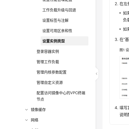
在左
工作负载升级与回退
如
负
设置标签与注解
如
设置可用区亲和性
在“
设置实例类型
图1
登录容器实例
管理工作负载
管理内核参数配置
管理自定义资源
配置访问镜像中心的VPC终端
节点
填写
镜像缓存
说明
网络