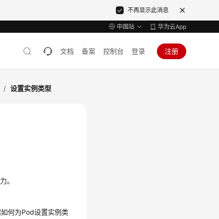
不再显示此消息
中国站
华为云App
文档
备案
控制台
登录
注册
/
设置实例类型
算力。
如何为Pod设置实例类