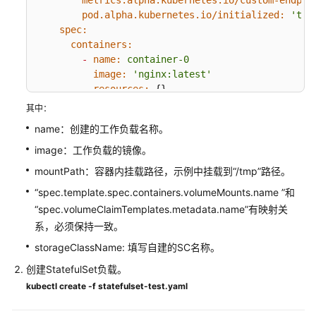
metrics.alpha.kubernetes.io/custom-endpoi
密
pod.alpha.kubernetes.io/initialized:
'tru
钥
spec:
containers:
弹
-
name:
container-0
性
image:
'nginx:latest'
伸
resources:
 {}

缩
volumeMounts:
其中：
-
name:
sfs-turbo-160024548582479676
name：创建的工作负载名称。
插
mountPath:
/tmp
件
terminationMessagePath:
/dev/terminatio
image：工作负载的镜像。
terminationMessagePolicy:
File
mountPath：容器内挂载路径，示例中挂载到“/tmp”路径。
imagePullPolicy:
IfNotPresent
模
“spec.template.spec.containers.volumeMounts.name ”和
restartPolicy:
Always
板
terminationGracePeriodSeconds:
30
“spec.volumeClaimTemplates.metadata.name”有映射关
（Helm
dnsPolicy:
ClusterFirst
系，必须保持一致。
Chart）
securityContext:
 {}

storageClassName: 填写自建的SC名称。
imagePullSecrets:
权
-
name:
default-secret
创建StatefulSet负载。
限
affinity:
 {}

kubectl create -f statefulset-test.yaml
schedulerName:
default-scheduler
配
volumeClaimTemplates: