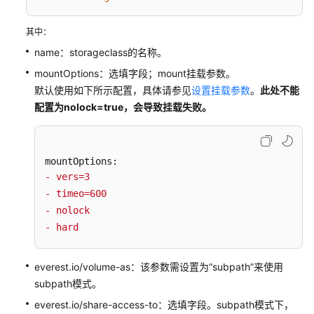
储
概
其中：
述
name：storageclass的名称。
存
mountOptions：选填字段；mount挂载参数。
储
默认使用如下所示配置，具体请参见
设置挂载参数
。
此处
不能
基
配置为nolock=true，会导致挂载失败。
础
知
识
- vers=3
云
- timeo=600
硬
- nolock
盘
存
- hard
储
（EVS）
everest.io/volume-as：该参数需设置为“subpath”来使用
subpath模式。
文
everest.io/share-access-to：选填字段。subpath模式下，
件