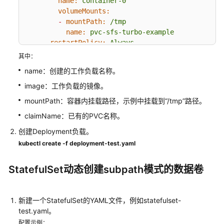
name:
container-0
录
volumeMounts:
-
mountPath:
/tmp
对
name:
pvc-sfs-turbo-example
象
restartPolicy:
Always
存
imagePullSecrets:
其中：
储
-
name:
default-secret
name：创建的工作负载名称。
（OBS）
volumes:
-
name:
pvc-sfs-turbo-example
image：工作负载的镜像。
persistentVolumeClaim:
临
mountPath：容器内挂载路径，示例中挂载到“/tmp”路径。
claimName:
sfs-turbo-test
时
claimName：已有的PVC名称。
路
径
创建Deployment负载。
（EmptyDir）
kubectl create -f deployment-test.yaml
增
StatefulSet动态创建subpath模式的数据卷
加
Pod
的
新建一个StatefulSet的YAML文件，例如statefulset-
临
test.yaml。
时
配置示例：