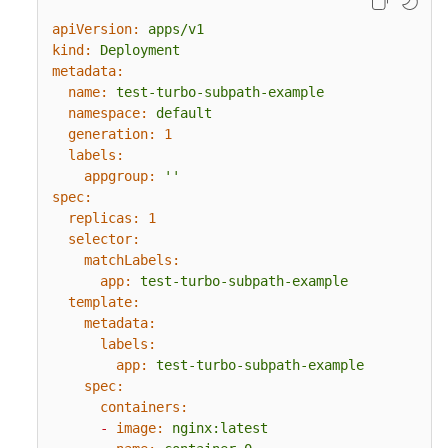
建
apiVersion:
apps/v1
SFS
kind:
Deployment
Turbo
metadata:
子
name:
test-turbo-subpath-example
目
namespace:
default
录
generation:
1
（推
labels:
荐）
appgroup:
''
spec:
通
replicas:
1
selector:
过
matchLabels:
StorageClass
app:
test-turbo-subpath-example
动
template:
态
metadata:
创
labels:
建
app:
test-turbo-subpath-example
SFS
spec:
Turbo
containers:
子
-
image:
nginx:latest
目