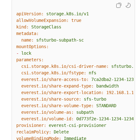
集
群
apiVersion:
storage.k8s.io/v1
allowVolumeExpansion:
true
工
kind:
StorageClass
作
metadata:
负
name:
sfsturbo-subpath-sc
载
mountOptions:
-
lock
镜
parameters:
像
csi.storage.k8s.io/csi-driver-name:
sfsturbo.cs
缓
csi.storage.k8s.io/fstype:
nfs
everest.io/share-access-to:
7ca2dba2-1234-1234-
存
everest.io/share-expand-type:
bandwidth
everest.io/share-export-location:
192.168
.1
.1
:/
网
everest.io/share-source:
sfs-turbo
络
everest.io/share-volume-type:
STANDARD
everest.io/volume-as:
subpath
存
everest.io/volume-id:
0d773f2e-1234-1234-1234-d
储
provisioner:
everest-csi-provisioner
reclaimPolicy:
Delete
存
volumeBindingMode:
Immediate