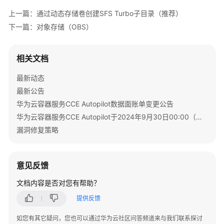
置
-
metadata:
上一篇：通过动态存储卷创建SFS Turbo子目录（推荐）
中
name:
sfs-turbo-160024548582479676
下一篇：对象存储（OBS）
心
namespace:
default
annotations:
 {}

最
spec:
相关文档
accessModes:
佳
-
ReadWriteOnce
实
最新动态
resources:
践
最新公告
requests:
storage:
10Gi
华为云容器服务CCE Autopilot数据面账单变更公告
API
storageClassName:
sfsturbo-subpath-sc
参
华为云容器服务CCE Autopilot于2024年9月30日00:00（北京时间）转商
serviceName:
wwww
考
漏洞修复策略
podManagementPolicy:
OrderedReady
updateStrategy:
SDK
type:
RollingUpdate
参
意见反馈
revisionHistoryLimit:
10
考
文档内容是否对您有帮助？
常
提供反馈
见
问
如您有其它疑问，您也可以通过华为云社区问答频道来与我们联系探讨