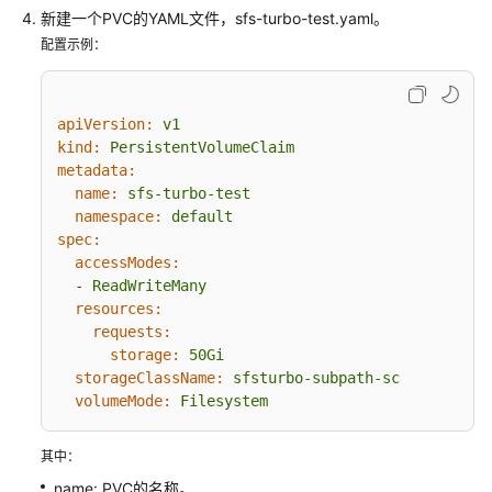
述
新建一个PVC的YAML文件，sfs-turbo-test.yaml。
配置示例：
通
过
静
apiVersion:
v1
态
kind:
PersistentVolumeClaim
存
metadata:
储
name:
sfs-turbo-test
卷
namespace:
default
使
spec:
用
accessModes:
已
-
ReadWriteMany
有
resources:
极
requests:
速
storage:
50Gi
文
storageClassName:
sfsturbo-subpath-sc
件
volumeMode:
Filesystem
存
储
其中：
name: PVC的名称。