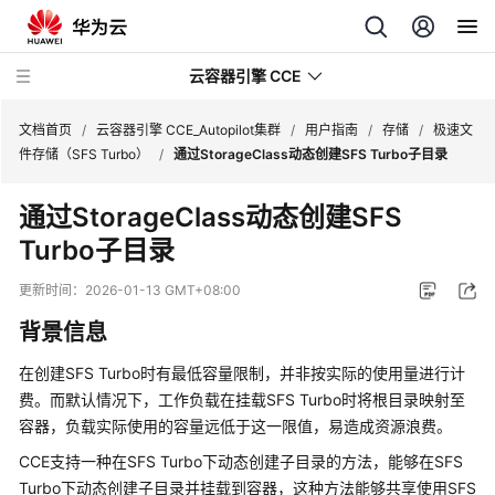
云容器引擎 CCE
文档首页
/
云容器引擎 CCE_Autopilot集群
/
用户指南
/
存储
/
极速文
件存储（SFS Turbo）
/
通过StorageClass动态创建SFS Turbo子目录
通过StorageClass动态创建SFS
Turbo子目录
最
新
更新时间：
2026-01-13 GMT+08:00
动
背景信息
态
在创建SFS Turbo时有最低容量限制，并非按实际的使用量进行计
服
费。而默认情况下，工作负载在挂载SFS Turbo时将根目录映射至
务
容器，负载实际使用的容量远低于这一限值，易造成资源浪费。
公
告
CCE支持一种在SFS Turbo下动态创建子目录的方法，能够在SFS
Turbo下动态创建子目录并挂载到容器，这种方法能够共享使用SFS