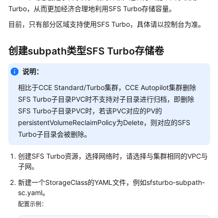
产
Turbo，从而更加经济合理地利用SFS Turbo存储容量。
品
目前，只有部分区域支持使用SFS Turbo，具体请以控制台为准。
介
绍
创建subpath类型SFS Turbo存储卷
计
费
说明：
说
相比于CCE Standard/Turbo集群，CCE Autopilot集群删除
明
SFS Turbo子目录PVC时不支持对子目录进行归档，即删除
SFS Turbo子目录PVC时，若该PVC对应的PV的
快
persistentVolumeReclaimPolicy为Delete，则对应的SFS
速
Turbo子目录会被删除。
入
门
创建SFS Turbo资源，选择网络时，请选择与集群相同的VPC与
子网。
用
户
新建一个StorageClass的YAML文件，例如sfsturbo-subpath-
指
sc.yaml。
南
配置示例：