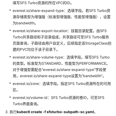
存
填写SFS Turbo资源的所在VPC的ID。
储
everest.io/share-expand-type：选填字段。若SFS Turbo资
（SFS）
源存储类型为增强版（标准型增强版、性能型增强版），设置
为bandwidth。
极
everest.io/share-export-location：挂载目录配置。由SFS
速
Turbo共享路径和子目录组成，共享路径可至SFS Turbo服务
文
件
页面查询，子路径由用户自定义，后续指定该StorageClass创
存
建的PVC均位于该子目录下。
储
everest.io/share-volume-type：选填字段。填写SFS Turbo
（SFS
的类型。标准型为STANDARD，性能型为PERFORMANCE。
Turbo）
对于增强型需配合“everest.io/share-expand-type”字段使
用，everest.io/share-expand-type设置为“bandwidth”。
极
速
everest.io/zone：选填字段。指定SFS Turbo资源所在的可用
文
区。
件
everest.io/volume-id：SFS Turbo资源的卷ID，可至SFS
存
Turbo界面查询。
储
执行
kubectl create -f sfsturbo-subpath-sc.yaml
概
。