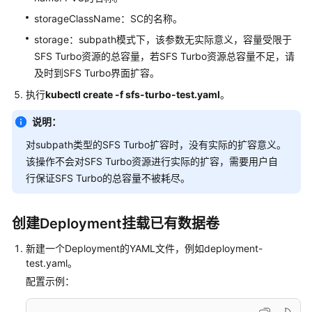
设
置
storageClassName：SC的名称。
极
storage：subpath模式下，该参数无实际意义，容量受限于
速
SFS Turbo资源的总容量，若SFS Turbo资源总容量不足，请
文
及时到SFS Turbo界面扩容。
件
存
执行
kubectl create -f sfs-turbo-test.yaml
。
储
说明：
挂
载
对subpath类型的SFS Turbo扩容时，没有实际的扩容意义。
参
该操作不会对SFS Turbo资源进行实际的扩容，需要用户自
数
行保证SFS Turbo的总容量不被耗尽。
通
过
创建Deployment挂载已有数据卷
动
态
新建一个Deployment的YAML文件，例如deployment-
test.yaml。
存
储
配置示例：
卷
创