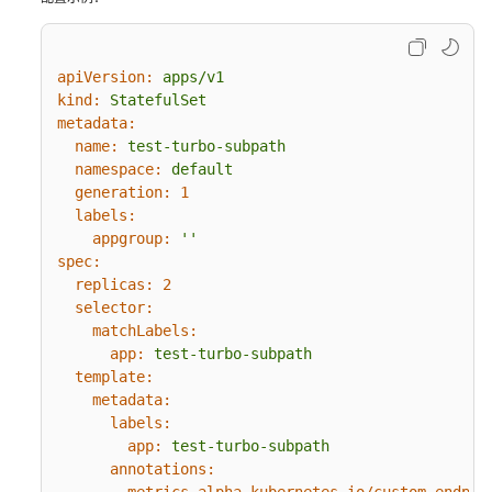
存
储
容
apiVersion:
apps/v1
量
kind:
StatefulSet
metadata:
云
name:
test-turbo-subpath
原
namespace:
default
生
generation:
1
观
labels:
测
appgroup:
''
spec:
命
replicas:
2
名
selector:
空
matchLabels:
间
app:
test-turbo-subpath
template:
metadata:
配
labels:
置
app:
test-turbo-subpath
项
annotations:
与