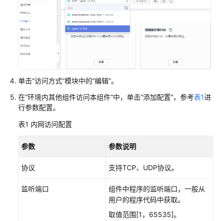
用
引
擎
使
用
流
程
单击
“访问方式”
模块中的
“编辑”
。
通
在
“环境内其他组件访问本组件”
中，单击
“添加配置”
，参考
表1
进
过
行参数配置。
IAM
表1
内网访问配置
授
予
参数
参数说明
使
用
协议
支持TCP、UDP协议。
CAE
的
监听端口
组件中程序的监听端口，一般从
权
用户的程序代码中获取。
限
取值范围[1，65535]。