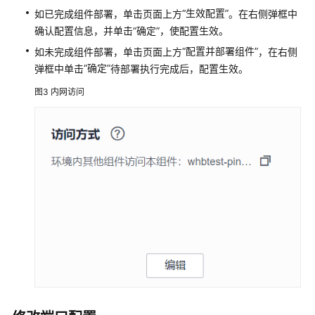
组
“生效配置”
如已完成组件部署，单击页面上方
。在右侧弹框中
件
确认配置信息，并单击“确定”，使配置生效。
配
置
“配置并部署组件”
如未完成组件部署，单击页面上方
，在右侧
“确定”
弹框中单击
待部署执行完成后，配置生效。
组
图3
内网访问
件
配
置
概
述
配
置
云
数
据
库
RDS