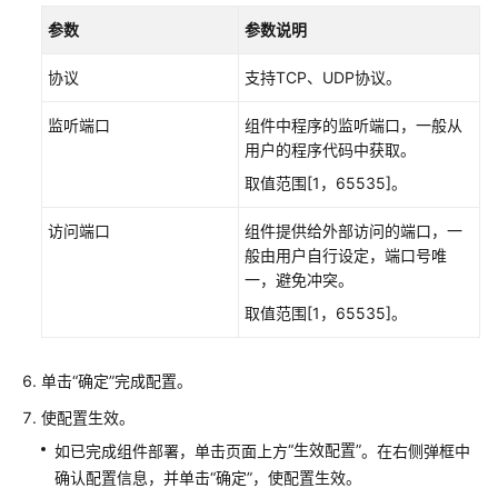
式
参数
参数说明
在
协议
支持TCP、UDP协议。
CAE
配
监听端口
组件中程序的监听端口，一般从
置
用户的程序代码中获取。
访
取值范围[1，65535]。
问
方
访问端口
组件提供给外部访问的端口，一
式
般由用户自行设定，端口号唯
（新
一，避免冲突。
版）
取值范围[1，65535]。
配
置
单击
“确定”
完成配置。
访
使配置生效。
问
方
“生效配置”
如已完成组件部署，单击页面上方
。在右侧弹框中
式
确认配置信息，并单击“确定”，使配置生效。
（旧