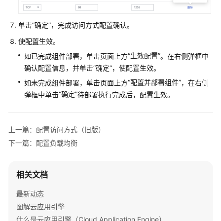
配
单击
“确定”
，完成访问方式配置确认。
置
负
使配置生效。
载
“生效配置”
如已完成组件部署，单击页面上方
。在右侧弹框中
均
确认配置信息，并单击“确定”，使配置生效。
衡
“配置并部署组件”
如未完成组件部署，单击页面上方
，在右侧
与
“确定”
弹框中单击
待部署执行完成后，配置生效。
路
由
配
上一篇：配置访问方式（旧版）
置
下一篇：配置负载均衡
伸
缩
策
相关文档
略
最新动态
配
图解云应用引擎
置
什么是云应用引擎（Cloud Application Engine）