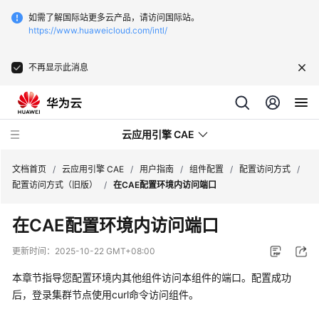
如需了解国际站更多云产品，请访问国际站。
https://www.huaweicloud.com/intl/
不再显示此消息
云应用引擎 CAE
文档首页
/
云应用引擎 CAE
/
用户指南
/
组件配置
/
配置访问方式
/
配置访问方式（旧版）
/
在CAE配置环境内访问端口
最
在CAE配置环境内访问端口
新
动
更新时间：
2025-10-22 GMT+08:00
态
本章节指导您配置环境内其他组件访问本组件的端口。配置成功
产
后，登录集群节点使用curl命令访问组件。
品