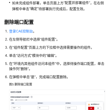
“配置并部署组件”
如未完成组件部署，单击页面上方
，在右侧
版）
“确定”
弹框中单击
待部署执行完成后，配置生效。
在
CAE
删除端口配置
配
登录CAE控制台
。
置
环
在左侧导航栏中选择
“组件配置”
。
境
在
“组件配置”
页面上方的下拉框中选择需要操作的组件。
内
访
单击
“访问方式”
模块中的
“编辑”
。
问
在
“环境内其他组件访问本组件”
中，选择待操作端口配置，单击
端
操作列
“删除”
。
口
在弹框中单击
“是”
，完成端口配置删除。
配
图5
删除端口配置
置
负
载
均
衡