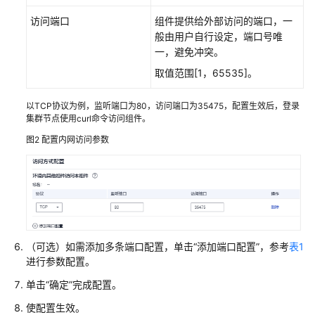
环
境
访问端口
组件提供给外部访问的端口，一
管
般由用户自行设定，端口号唯
理
一，避免冲突。
取值范围[1，65535]。
应
用
以TCP协议为例，监听端口为80，访问端口为35475，配置生效后，登录
管
集群节点使用curl命令访问组件。
理
图2
配置内网访问参数
组
件
管
理
实
（可选）如需添加多条端口配置，单击
“添加端口配置”
，参考
表1
例
进行参数配置。
管
单击
“确定”
完成配置。
理
使配置生效。