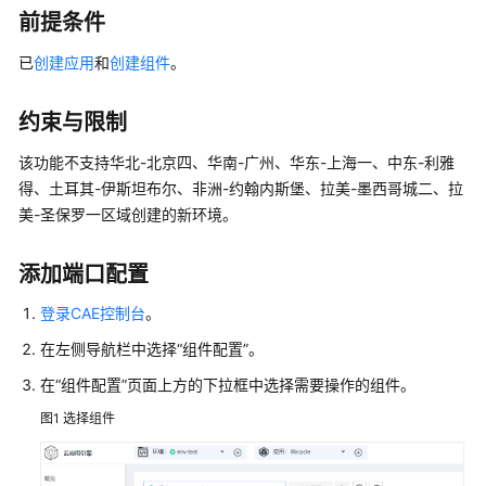
介
前提条件
绍
已
创建应用
和
创建组件
。
计
费
约束与限制
说
明
该功能不支持华北-北京四、华南-广州、华东-上海一、中东-利雅
得、土耳其-伊斯坦布尔、非洲-约翰内斯堡、拉美-墨西哥城二、拉
快
美-圣保罗一区域创建的新环境。
速
入
添加端口配置
门
登录CAE控制台
。
用
在左侧导航栏中选择
“组件配置”
。
户
指
在
“组件配置”
页面上方的下拉框中选择需要操作的组件。
南
图1
选择组件
云
应