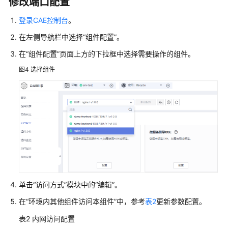
修改端口配置
配
置
登录CAE控制台
。
微
服
在左侧导航栏中选择
“组件配置”
。
务
在
“组件配置”
页面上方的下拉框中选择需要操作的组件。
引
擎
图4
选择组件
CSE
配
置
环
境
变
量
配
单击
“访问方式”
模块中的
“编辑”
。
置
在
“环境内其他组件访问本组件”
中，参考
表2
更新参数配置。
访
问
表2
内网访问配置
方