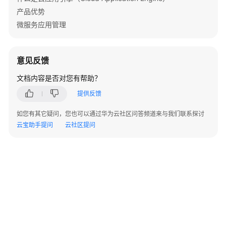
云
产品优势
存
微服务应用管理
储
配
意见反馈
置
健
文档内容是否对您有帮助？
康
提供反馈
检
查
如您有其它疑问，您也可以通过华为云社区问答频道来与我们联系探讨
云宝助手提问
云社区提问
配
置
生
命
周
期
配
置