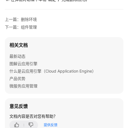
环
境
管
上一篇：删除环境
理
下一篇：组件管理
应
用
相关文档
管
理
最新动态
图解云应用引擎
组
什么是云应用引擎（Cloud Application Engine）
件
管
产品优势
理
微服务应用管理
实
例
意见反馈
管
文档内容是否对您有帮助？
理
提供反馈