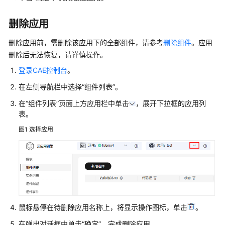
用
引
删除应用
擎
使
删除应用前，需删除该应用下的全部组件，请参考
删除组件
。应用
用
删除后无法恢复，请谨慎操作。
流
登录CAE控制台
。
程
在左侧导航栏中选择
“组件列表”
。
通
在
“组件列表”
页面上方应用栏中单击
，展开下拉框的应用列
过
表。
IAM
授
图1
选择应用
予
使
用
CAE
的
权
限
鼠标悬停在待删除应用名称上，将显示操作图标，单击
。
在弹出对话框中单击
“确定”
，完成删除应用。