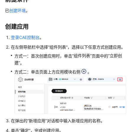
介
绍
已
创建环境
。
计
创建应用
费
说
登录CAE控制台
。
明
在左侧导航栏中选择
“组件列表”
，选择以下任意方式创建应用。
快
“组件列表”
“立即创
方式一：首次创建应用时，单击
页面中的
速
建”
。
入
方式二：单击页面上方应用模块右侧
。
门
用
户
指
南
在弹出的
“新增应用”
对话框中输入新增应用的名称。
云
应
单击
“确定”
，完成创建应用。