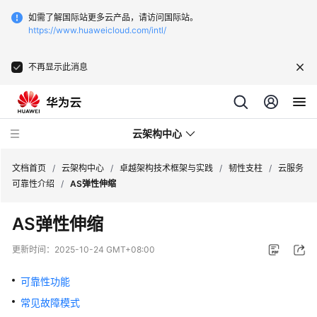
如需了解国际站更多云产品，请访问国际站。
https://www.huaweicloud.com/intl/
不再显示此消息
云架构中心
文档首页
/
云架构中心
/
卓越架构技术框架与实践
/
韧性支柱
/
云服务
可靠性介绍
/
AS弹性伸缩
卓
AS弹性伸缩
越
架
更新时间：
2025-10-24 GMT+08:00
构
技
可靠性功能
术
常见故障模式
框