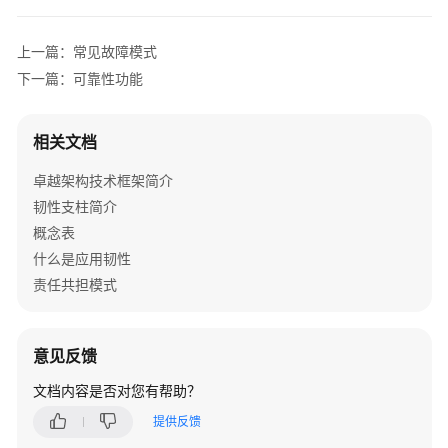
架
与
实
上一篇：常见故障模式
践
下一篇：可靠性功能
卓
相关文档
越
架
卓越架构技术框架简介
构
韧性支柱简介
技
术
概念表
框
什么是应用韧性
架
责任共担模式
简
介
意见反馈
韧
性
文档内容是否对您有帮助？
支
提供反馈
柱