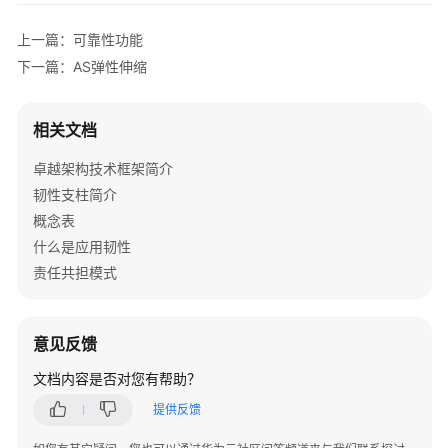
越
上一篇：可靠性功能
架
构
下一篇：AS弹性伸缩
技
术
相关文档
框
架
卓越架构技术框架简介
简
韧性支柱简介
介
概念表
韧
什么是应用韧性
性
责任共担模式
支
柱
意见反馈
韧
性
文档内容是否对您有帮助？
支
提供反馈
柱
简