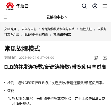
云架构中心
文档首页
/
云架构中心
/
卓越架构技术框架与实践
/
韧性支柱
/
云服务
可靠性介绍
/
ELB弹性负载均衡
/
常见故障模式
卓
常见故障模式
越
架
更新时间：
2025-10-24 GMT+08:00
构
ELB的并发连接数/新建连接数/带宽使用率过高
技
术
框
检测：通过CES监控ELB的并发连接数/新建连接数/带宽使用率。
架
与
恢复：
实
根据业务情况，采用独享型负载均衡器，并手工调整ELB负载
践
均衡器规格。
卓