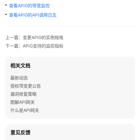
公
查看APIG的带宽监控
告
查看APIG的API调用日志
产
品
上一篇：变更APIG的实例规格
介
绍
下一篇：APIG支持的监控指标
计
相关文档
费
说
最新动态
明
授权项变更公告
漏洞修复策略
快
速
图解API网关
入
什么是API网关
门
用
意见反馈
户