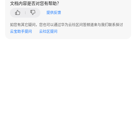
指
文档内容是否对您有帮助？
南
提供反馈
APIG
如您有其它疑问，您也可以通过华为云社区问答频道来与我们联系探讨
业
云宝助手提问
云社区提问
务
使
用
流
程
通
过
IAM
授
予
使
用
©2026 Huaweicloud.com 版权所有
黔ICP备20004760号-14
苏B2-20130048号
APIG
A2.B1.B2-20070312
的
增值电信业务经营许可证：B1.B2-20200593 | 代理域名注册服务机构：新网、西数