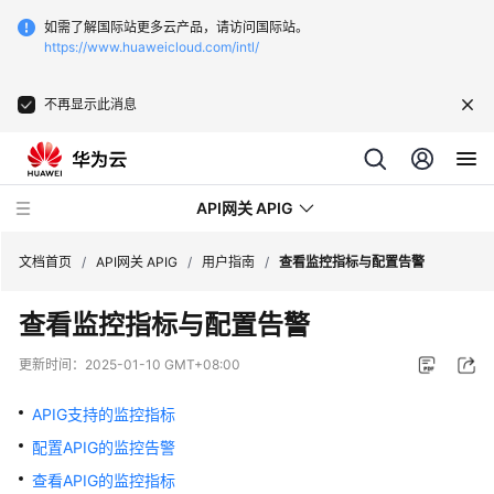
如需了解国际站更多云产品，请访问国际站。
https://www.huaweicloud.com/intl/
不再显示此消息
API网关 APIG
文档首页
/
API网关 APIG
/
用户指南
/
查看监控指标与配置告警
查看监控指标与配置告警
最
新
更新时间：
2025-01-10 GMT+08:00
动
态
APIG支持的监控指标
配置APIG的监控告警
服
务
查看APIG的监控指标