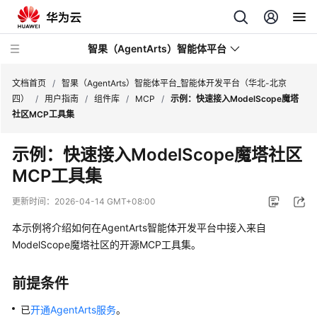
智果（AgentArts）智能体平台
文档首页
/
智果（AgentArts）智能体平台_智能体开发平台（华北-北京
四）
/
用户指南
/
组件库
/
MCP
/
示例：快速接入ModelScope魔塔
社区MCP工具集
最
新
示例：快速接入ModelScope魔塔社区
动
MCP工具集
态
更新时间：
2026-04-14 GMT+08:00
产
品
本示例将介绍如何在AgentArts智能体开发平台中接入来自
介
ModelScope魔塔社区的开源MCP工具集。
绍
前提条件
开
始
已
开通AgentArts服务
。