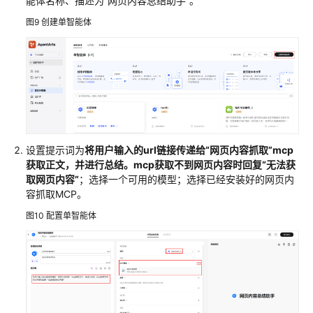
能体名称、描述为“网页内容总结助手”。
下
图9
创建单智能体
载
通
用
参
考
产
设置提示词为
将用户输入的url链接传递给“网页内容抓取”mcp
品
获取正文，并进行总结。mcp获取不到网页内容时回复“无法获
取网页内容”
；选择一个可用的模型；选择已经安装好的网页内
术
容抓取MCP。
语
图10
配置单智能体
责
任
共
担
云