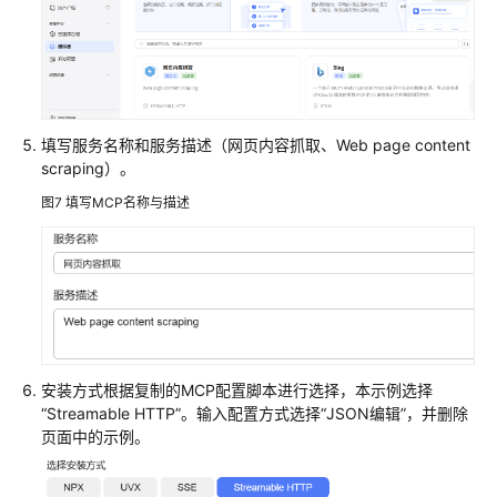
用
MCP
管
理
MCP
填写服务名称和服务描述（网页内容抓取、Web page content
scraping）。
故
图7
填写MCP名称与描述
障
排
除
知
识
库
安装方式根据复制的MCP配置脚本进行选择，本示例选择
“Streamable HTTP”。输入配置方式选择“JSON编辑”，并删除
提
页面中的示例。
示
词