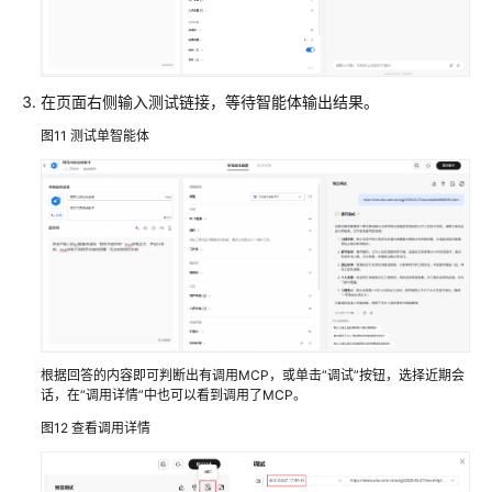
服
务
等
级
在页面右侧输入测试链接，等待智能体输出结果。
协
议
图11
测试单智能体
（SLA）
白
皮
书
资
源
支
根据回答的内容即可判断出有调用MCP，或单击“调试”按钮，选择近期会
持
话，在“调用详情”中也可以看到调用了MCP。
区
域
图12
查看调用详情
系