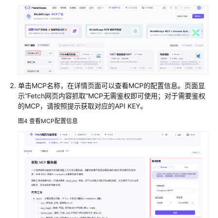
介
绍
示
例：
使
用
单击MCP名称，在详情页面可以查看MCP的配置信息。页面显
模
示“Fetch网页内容抓取”MCP无需鉴权即可使用；对于需要鉴权
板
的MCP，请按照提示获取对应的API KEY。
创
建
图4
查看MCP配置信息
搜
索
MCP
示
例：
快
速
接