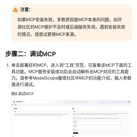
权
注意：
限
如果MCP安装失败，多数原因是MCP本身的问题，如开
授
源社区的MCP维护不及时或后端服务失效。遇到安装失败
权
的情况，请尝试更换MCP来源。
管
理
步骤二：调试MCP
资
单击部署好的MCP，进入到“工具”页签，可查看该MCP下属的工
源
具功能。MCP服务安装成功后会自动解析出MCP对应的工具能
管
力。请参考ModelScope魔塔社区中MCP的功能介绍，输入参数
理
值进行调试。
审
图8
调试MCP
计
附
录
最