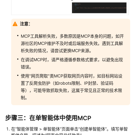
佳
实
践
注意：
API
MCP工具解析失败，多数原因是MCP本身的问题，如开
参
源社区的MCP维护不及时或后端服务失效。遇到工具解
考
析失败的情况，请尝试更换MCP来源。
常
在调试MCP时，请严格遵循参数格式要求，以避免出现
见
错误。
问
使用"网页爬取"类MCP获取网页内容时，如目标网站设
题
置了反爬虫防护（如robots限制、IP封禁、验证码
等），可能导致抓取失败，这属于常见且正常的技术限
视
制。
频
帮
助
步骤三：在单智能体中使用MCP
文
在“智能体管理 > 单智能体”页面单击“创建单智能体”。填写单智
档