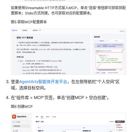
入
如果使用Streamable HTTP方式接入MCP，单击“连接”按钮即可获取到配
ModelScope
置脚本；Stdio方式同理，也可获取对应的配置脚本。
魔
图5
获取MCP配置脚本
塔
社
区
MCP
工
具
集
创
登录
AgentArts智能体开发平台
，在左侧导航栏“个人空间”区
建
域，选择目标空间。
MCP
在“组件库 > MCP”页签，单击“创建MCP > 空白创建”。
调
图6
创建MCP
试
MCP
使