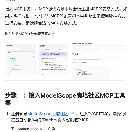
接入MCP服务时，MCP提供方基本均会标注出MCP的安装方式，如
开
果未明确写出，也可以从MCP的配置脚本中判断出来使用哪种方式
发
进行安装。请选择合适的MCP安装方式。
多
智
图2
各类MCP服务安装方式示例
能
体
应
用
组
件
库
步骤一：接入ModelScope魔塔社区MCP工具
插
集
件
注册登录
ModelScope魔塔社区
，进入“MCP广场”。选择“浏
MCP
览器自动化”中的“Fetch网页内容抓取”MCP。
图3
ModelScope MCP广场
MCP