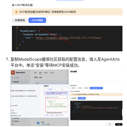
模
型
智
能
体
观
测
复制ModelScope魔塔社区获取的配置信息，填入至AgentArts
智
平台中。单击“安装”等待MCP安装成功。
能
体
评
估
工
作
空
间
及