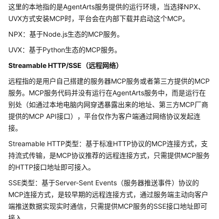
使
这里的本地指的是AgentArts服务提供的运行环境，当选择NPX、
用
UVX方式安装MCP时，平台会在内部下载并启动这个MCP。
流
程
NPX：基于Node.js生态的MCP服务。
UVX：基于Python生态的MCP服务。
开
Streamable HTTP/SSE（远程网络）
发
单
远程指的是用户自己搭建的服务器MCP服务或者第三方提供的MCP
智
服务。MCP服务代码并没有运行在AgentArts服务中，而是运行在
能
别处（如通过本地电脑内网穿透暴露出来的地址、第三方MCP厂商
体
提供的MCP API接口），平台仅作为客户端通过网络协议发起连
应
接。
用
Streamable HTTP类型：基于标准HTTP协议的MCP连接方式，支
开
持流式传输，是MCP协议推荐的远程连接方式，只需提供MCP服务
发
的HTTP接口地址即可接入。
工
SSE类型：基于Server-Sent Events（服务器推送事件）协议的
作
MCP连接方式，是较早期的远程连接方式，通过服务端主动向客户
流
端推送数据实现实时通信，只需提供MCP服务的SSE接口地址即可
应
接入。
用