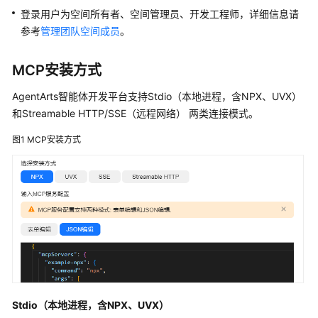
使
登录用户为空间所有者、空间管理员、开发工程师，详细信息请
用
参考
管理团队空间成员
。
计
费
MCP安装方式
说
明
AgentArts智能体开发平台支持Stdio（本地进程，含NPX、UVX）
和Streamable HTTP/SSE（远程网络） 两类连接模式。
用
图1
MCP安装方式
户
指
南
AgentArts
选
型
指
南
AgentArts
Stdio（本地进程，含NPX、UVX）