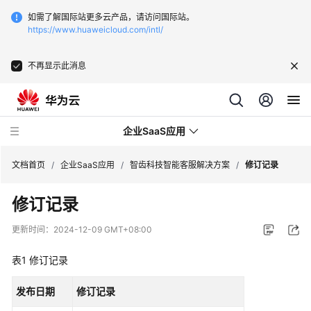
如需了解国际站更多云产品，请访问国际站。
https://www.huaweicloud.com/intl/
不再显示此消息
企业SaaS应用
文档首页
/
企业SaaS应用
/
智齿科技智能客服解决方案
/
修订记录
修订记录
北
京
更新时间：
2024-12-09 GMT+08:00
易
动
表1
修订记录
纷
享
发布日期
修订记录
客