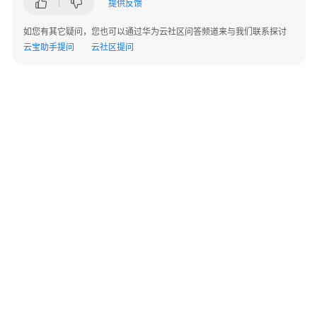
包
提供反馈
On
华
如您有其它疑问，您也可以通过华为云社区问答频道来与我们联系探讨
为
云宝助手提问
云社区提问
云
解
决
方
案
实
践
易
路
People+一
站
式
©2026 Huaweicloud.com 版权所有
黔ICP备20004760号-14
苏B2-20130048号
HCM
A2.B1.B2-20070312
增值电信业务经营许可证：B1.B2-20200593 | 代理域名注册服务机构：新网、西数
人
电子营业执照
贵公网安备 52990002000093号
力
资