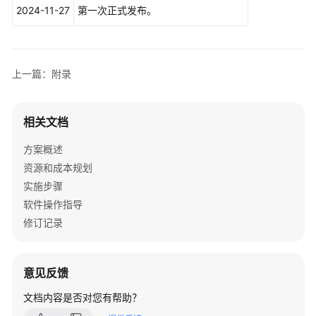
户
2024-11-27
第一次正式发布。
管
理
解
决
上一篇：附录
方
案
相关文档
用
友
方案概述
BIP
资源和成本规划
大
实施步骤
型
软件操作指导
企
修订记录
业
数
智
化
意见反馈
速
文档内容是否对您有帮助？
达