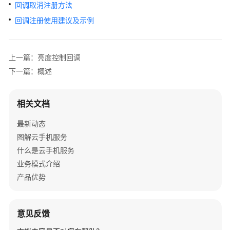
介
回调取消注册方法
绍
回调注册使用建议及示例
计
费
上一篇：亮度控制回调
说
下一篇：概述
明
快
相关文档
速
入
最新动态
门
图解云手机服务
什么是云手机服务
用
业务模式介绍
户
产品优势
指
南
开
意见反馈
发