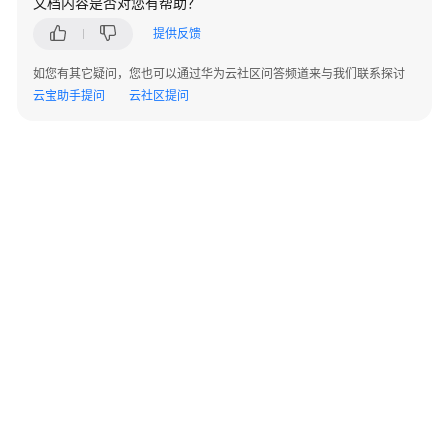
文档内容是否对您有帮助？
指
南
提供反馈
如您有其它疑问，您也可以通过华为云社区问答频道来与我们联系探讨
API
云宝助手提问
云社区提问
参
考
SDK
参
考
KooPhone
端
侧
SDK
概
述
©2026 Huaweicloud.com 版权所有
黔ICP备20004760号-14
苏B2-20130048号
A2.B1.B2-20070312
KooPhone
增值电信业务经营许可证：B1.B2-20200593 | 代理域名注册服务机构：新网、西数
端
电子营业执照
贵公网安备 52990002000093号