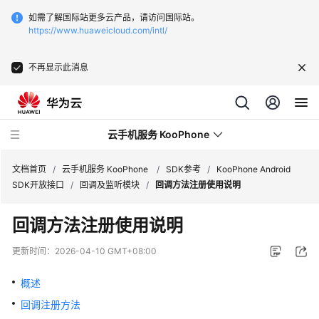
如需了解国际站更多云产品，请访问国际站。
https://www.huaweicloud.com/intl/
不再显示此消息
云手机服务 KooPhone
文档首页
/
云手机服务 KooPhone
/
SDK参考
/
KooPhone Android
SDK开放接口
/
回调及监听模块
/
回调方法注册使用说明
最
回调方法注册使用说明
新
动
更新时间：
2026-04-10 GMT+08:00
态
概述
产
回调注册方法
品