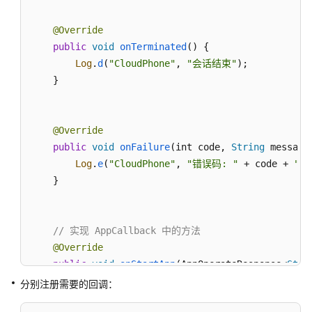
考
@Override
SDK
public
void
onTerminated
(
) {

参
考
Log
.
d
(
"CloudPhone"
, 
"会话结束"
);

    }

KooPhone
端
侧
@Override
SDK
public
void
onFailure
(
int code, 
String
 message
概
Log
.
e
(
"CloudPhone"
, 
"错误码: "
 + code + 
",
述
    }

KooPhone
端
// 实现 AppCallback 中的方法
侧
@Override
SDK
public
void
onStartApp
(
AppOperateResponse<
Stri
功
能
if
 (appOperateResponse.
isSuccess
()) {

分别注册需要的回调：
矩
Log
.
d
(
"CloudPhone"
, 
"应用启动成功: "
 + a
阵