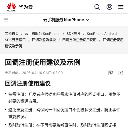
云手机服务 KooPhone
文档首页
/
云手机服务 KooPhone
/
SDK参考
/
KooPhone Android
SDK开放接口
/
回调及监听模块
/
回调方法注册使用说明
/
回调注册使用
建议及示例
最
新
回调注册使用建议及示例
动
态
更新时间：
2026-04-10 GMT+08:00
回调注册使用建议
产
品
按需注册：开发者应根据实际需求注册对应的回调接口，避免不
介
必要的资源占用。
绍
避免重复注册：确保同一个回调接口不会被多次注册，防止事件
计
重复触发。
费
及时取消注册：在不再需要监听事件时，及时取消注册回调接