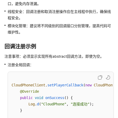
说
口，避免内存泄漏。
明
线程安全：回调注册和取消注册操作应在主线程中执行，确保线
程安全。
快
速
模块化管理：建议将不同级别的回调接口分别管理，提高代码可
入
维护性。
门
回调注册示例
用
户
注意事项：必须显示实现所有abstract回调方法，即使为空。
指
注册全局回调：
南
开
发
CloudPhoneClient
.
setPlayerCallback
(
new
CloudPhoneC
指
@Override
南
public
void
onSuccess
(
) {

Log
.
d
(
"CloudPhone"
, 
"连接成功"
);

API
    }

参