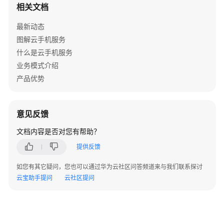
相关文档
Level）
public
void
onStartApp
(
AppOperateResponse<
Stri
if
 (appOperateResponse.
isSuccess
()) {

最新动态
操
Log
.
d
(
"CloudPhone"
, 
"应用启动成功: "
 + a
图解云手机服务
作
        } 
else
 {

系
什么是云手机服务
Log
.
e
(
"CloudPhone"
, 
"应用启动失败: "
 + a
统
业务模式介绍
        }

级
产品优势
    }

回
调
方
意见反馈
法
@Override
（System
文档内容是否对您有帮助？
public
void
onGetRunningApps
(
AppOperateRespons
Level）
if
 (appOperateResponse.
isSuccess
()) {

提供反馈
GetAppsRsp
 appsRsp = appOperateRespons
回
如您有其它疑问，您也可以通过华为云社区问答频道来与我们联系探讨
Log
.
d
(
"CloudPhone"
, 
"正在运行的应用: "
 +
调
云宝助手提问
云社区提问
        } 
else
 {

方
Log
.
e
(
"CloudPhone"
, 
"获取运行应用失败: "
法
        }

注
    }

册