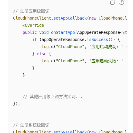
        } 
else
 {

Log
.
e
(
"CloudPhone"
, 
"应用启动失败: "
 + a
// 注册应用级回调
KooPhone
        }

CloudPhoneClient
.
setAppCallback
(
new
CloudPhoneClie
Android
    }

@Override
SDK
public
void
onStartApp
(
AppOperateResponse<
Stri
开
放
if
 (appOperateResponse.
isSuccess
()) {

@Override
接
Log
.
d
(
"CloudPhone"
, 
"应用启动成功: "
 + a
public
void
onGetRunningApps
(
AppOperateRespons
口
        } 
else
 {

if
 (appOperateResponse.
isSuccess
()) {

Log
.
e
(
"CloudPhone"
, 
"应用启动失败: "
 + a
GetAppsRsp
 appsRsp = appOperateRespons
基
        }

Log
.
d
(
"CloudPhone"
, 
"正在运行的应用: "
 +
本
    }

        } 
功
else
 {

能
Log
.
e
(
"CloudPhone"
, 
"获取运行应用失败: "
模
        }

// 其他应用级回调方法实现...
块
    }

});

视
频
// 其他方法可以不实现，前提是它们不是 abstract 的
// 注册系统级回调
功
});
CloudPhoneClient
能
.
setSysCallback
(
new
CloudPhoneClie