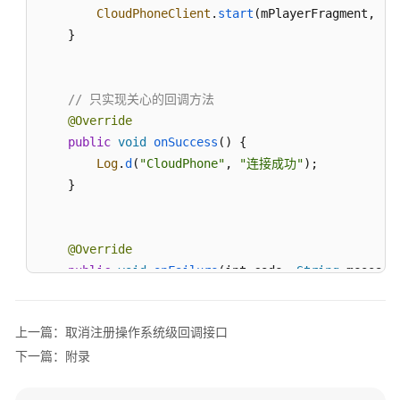
CloudPhoneClient
.
start
(mPlayerFragment, 
ge
监
    }

听
模
块
// 只实现关心的回调方法
基
@Override
础
public
void
onSuccess
(
) {

回
Log
.
d
(
"CloudPhone"
, 
"连接成功"
);

调
    }

方
法
@Override
应
public
void
onFailure
(
int code, 
String
 message
用
Log
.
e
(
"CloudPhone"
, 
"错误码: "
 + code + 
",
级
    }

回
上一篇：取消注册操作系统级回调接口
调
方
下一篇：附录
法
// 实现 AppCallback 中的方法
（App
@Override