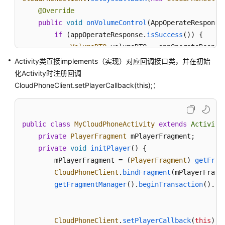
模
@Override
块
public
void
onVolumeControl
(
AppOperateResponse
if
 (appOperateResponse.
isSuccess
()) {

音
VolumeDTO
 volumeDTO = appOperateRespon
频
Log
.
d
(
"CloudPhone"
, 
"音量控制结果: "
 + v
Activity类直接implements（实现）对应回调接口类，并在初始
功
        } 
else
 {

化Activity时注册回调
能
Log
.
e
(
"CloudPhone"
, 
"音量控制失败: "
 + a
CloudPhoneClient.setPlayerCallback(this);：
模
        }

块
    }

端
public
class
MyCloudPhoneActivity
extends
Activity
云
private
PlayerFragment
 mPlayerFragment;

// 其他系统级回调方法实现...
指
private
void
initPlayer
(
) {

});
令
        mPlayerFragment = (
PlayerFragment
) 
getFrag
模
CloudPhoneClient
.
bindFragment
(mPlayerFragme
块
getFragmentManager
().
beginTransaction
().
sh
回
调
CloudPhoneClient
.
setPlayerCallback
(
this
);

及