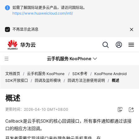
如需了解国际站更多云产品，请访问国际站。
https://www.huaweicloud.com/intl/
不再显示此消息
云手机服务 KooPhone
文档首页
/
云手机服务 KooPhone
/
SDK参考
/
KooPhone Android
SDK开放接口
/
回调及监听模块
/
回调方法注册使用说明
/
概述
最
概述
新
动
更新时间：
2026-04-10 GMT+08:00
态
Callback是云手机SDK的核心回调接口，所有事件通知都通过该接
产
口的相应方法回调。
品
开发者需要实现该接口来处理各种云手机事件。在