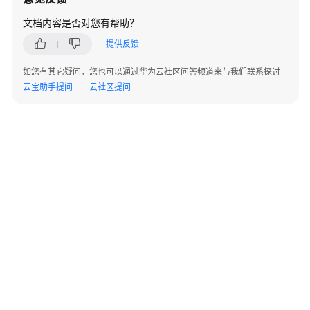
指
南
文档内容是否对您有帮助？
提供反馈
API
参
如您有其它疑问，您也可以通过华为云社区问答频道来与我们联系探讨
考
云宝助手提问
云社区提问
SDK
参
考
KooPhone
端
侧
SDK
概
述
KooPhone
©2026 Huaweicloud.com 版权所有
黔ICP备20004760号-14
苏B2-20130048号
端
A2.B1.B2-20070312