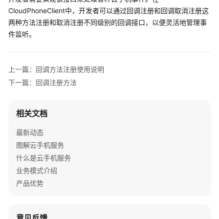
介
CloudPhoneClient中，开发者可以通过回调注册和回调取消注册这
绍
两种方法注册和取消注册不同级别的回调接口，以便灵活地管理事
件监听。
计
费
说
上一篇：回调方法注册使用说明
明
下一篇：回调注册方法
快
速
相关文档
入
门
最新动态
图解云手机服务
用
什么是云手机服务
户
指
业务模式介绍
南
产品优势
开
发
意见反馈