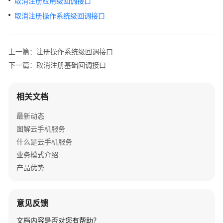
取消注册应用级回调接口
介
绍
取消注册操作系统级回调接口
计
费
上一篇：注册操作系统级回调接口
说
下一篇：取消注册基础回调接口
明
快
相关文档
速
最新动态
入
门
图解云手机服务
什么是云手机服务
用
业务模式介绍
户
产品优势
指
南
意见反馈
开
发
文档内容是否对您有帮助？