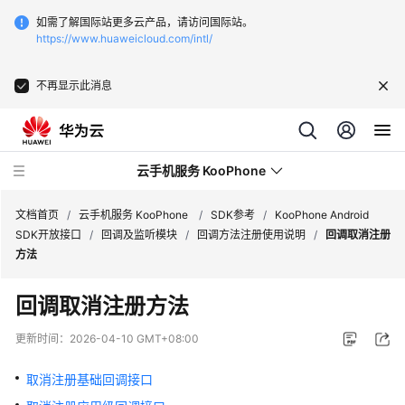
如需了解国际站更多云产品，请访问国际站。
https://www.huaweicloud.com/intl/
不再显示此消息
云手机服务 KooPhone
文档首页
/
云手机服务 KooPhone
/
SDK参考
/
KooPhone Android
SDK开放接口
/
回调及监听模块
/
回调方法注册使用说明
/
回调取消注册
方法
最
新
回调取消注册方法
动
态
更新时间：
2026-04-10 GMT+08:00
产
取消注册基础回调接口
品