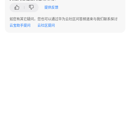
指
提供反馈
南
如您有其它疑问，您也可以通过华为云社区问答频道来与我们联系探讨
API
云宝助手提问
云社区提问
参
考
SDK
参
考
KooPhone
端
侧
SDK
概
述
©2026 Huaweicloud.com 版权所有
黔ICP备20004760号-14
苏B2-20130048号
A2.B1.B2-20070312
KooPhone
增值电信业务经营许可证：B1.B2-20200593 | 代理域名注册服务机构：新网、西数
端
电子营业执照
贵公网安备 52990002000093号