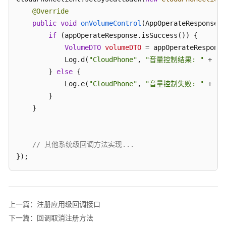
考
@Override
SDK
public
void
onVolumeControl
(AppOperateResponse<V
参
if
 (appOperateResponse.isSuccess()) {

考
VolumeDTO
volumeDTO
=
 appOperateResponse
            Log.d(
"CloudPhone"
, 
"音量控制结果: "
 + vo
KooPhone
        } 
else
 {

端
            Log.e(
"CloudPhone"
, 
"音量控制失败: "
 + ap
侧
        }

SDK
    }

概
述
// 其他系统级回调方法实现...
KooPhone
});
端
侧
SDK
功
能
上一篇：注册应用级回调接口
矩
下一篇：回调取消注册方法
阵