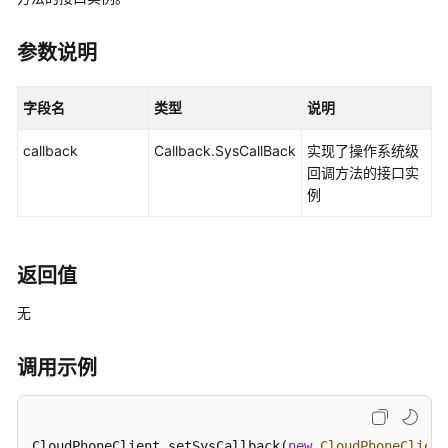
说
明
参数说明
快
速
字段名
类型
说明
入
门
callback
Callback.SysCallBack
实现了操作系统级
回调方法的接口实
用
例
户
指
南
返回值
开
无
发
指
南
调用示例
API
参
CloudPhoneClient.setSysCallback(
new
CloudPhoneClient