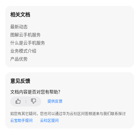
相关文档
KooPhone
Android
最新动态
SDK
图解云手机服务
开
放
什么是云手机服务
接
业务模式介绍
口
产品优势
基
本
意见反馈
功
能
文档内容是否对您有帮助？
模
提供反馈
块
如您有其它疑问，您也可以通过华为云社区问答频道来与我们联系探讨
视
云宝助手提问
云社区提问
频
功
能