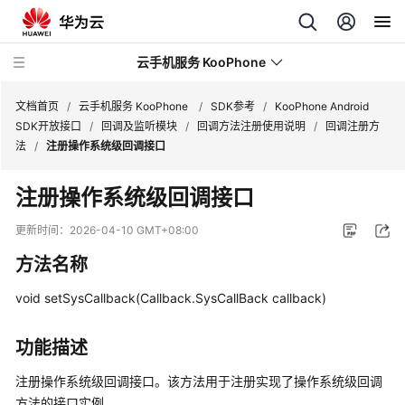
云手机服务 KooPhone
文档首页
/
云手机服务 KooPhone
/
SDK参考
/
KooPhone Android
SDK开放接口
/
回调及监听模块
/
回调方法注册使用说明
/
回调注册方
法
/
注册操作系统级回调接口
最
新
注册操作系统级回调接口
动
态
更新时间：
2026-04-10 GMT+08:00
方法名称
产
品
void setSysCallback(Callback.SysCallBack callback)
介
绍
功能描述
计
注册操作系统级回调接口。该方法用于注册实现了操作系统级回调
费
方法的接口实例。