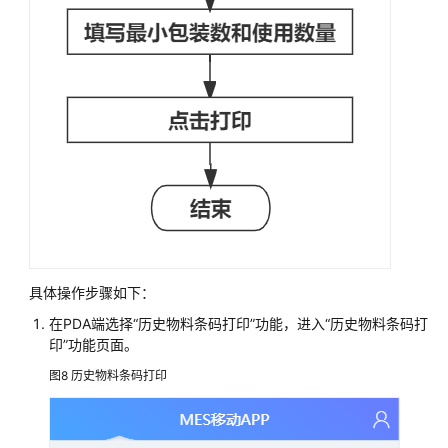
解
决
方
案
赛
瀚
德
工
业
云
生
产
协
具体操作步骤如下：
同
在PDA端选择“历史物料条码打印”功能，进入“历史物料条码打
解
印”功能页面。
决
方
图8
历史物料条码打印
案
方