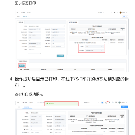
图5
标签打印
天
软
件
3D+IM
智
能
制
造
解
决
方
案
操作成功后显示已打印，在线下将打印好的标签贴到对应的物
料上。
实
践
图6
打印成功提示
金
蝶
云
星
空