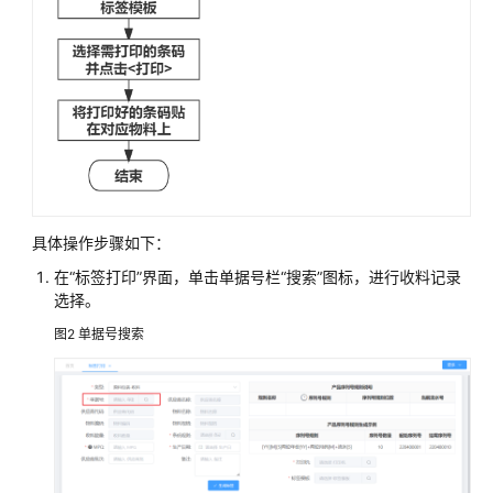
发
制
造
一
体
化
解
决
方
案
具体操作步骤如下：
在“标签打印”界面，单击单据号栏“搜索”图标，进行收料记录
用
选择。
友
装
图2
单据号搜索
备
制
造
企
业
数