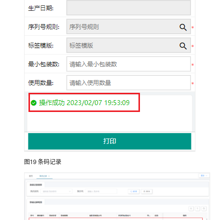
讯
达
木
星
工
业
自
动
化
平
台
智
能
制
造
图19
条码记录
解
决
方
案