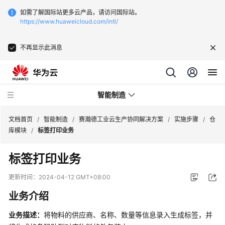
如需了解国际站更多云产品，请访问国际站。
https://www.huaweicloud.com/intl/
不再显示此消息
智能制造
文档首页
/
智能制造
/
赛瀚德工业云生产协同解决方案
/
实施步骤
/
仓
库模块
/
标签打印业务
华
标签打印业务
为
云
更新时间：
2024-04-12 GMT+08:00
芯
业务介绍
片
EDA
业务描述：
将物料的供应商、名称、数量等信息录入生成标签，并
云