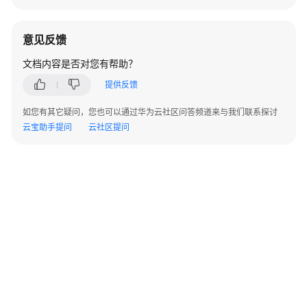
行
业
经
意见反馈
营
管
文档内容是否对您有帮助？
理
提供反馈
数
字
如您有其它疑问，您也可以通过华为云社区问答频道来与我们联系探讨
化
云宝助手提问
云社区提问
解
决
方
案
大
腾
智
能
工
业
设