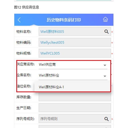
决
方
图12
供应商信息
案
链
宇
技
术
制
造
业
数
字
化
订
单
管
理
解
决
方