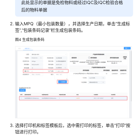
践
此处显示的单据是免检物料或经过IQC及IQC检验合格
后的物料单据
万
腾
输入MPQ（最小包装数量），并选择生产日期，单击“生成标
科
签”,“包装条码记录”栏生成包装条码。
技
图4
生成包装条码
制
造
运
营
管
理
MOM
解
决
方
案
实
践
选择打印机和标签模板后，选中需打印的标签，单击“打印”按
钮进行打印。
华