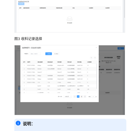
字
化
解
决
方
案
图3
收料记录选择
亿
信
华
辰
数
据
中
台
解
决
方
案
说明：
实