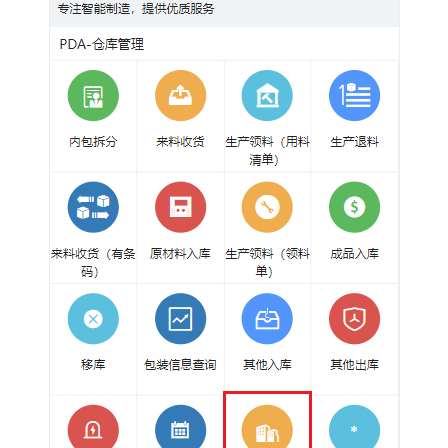
案
概
述
资
源
和
成
本
规
划
实
施
步
骤
仓
库
模