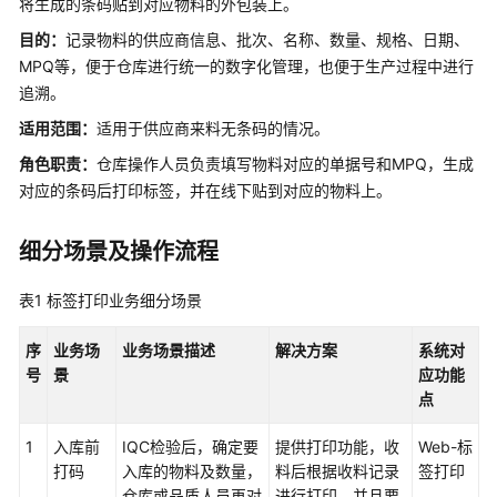
将生成的条码贴到对应物料的外包装上。
服
务
目的：
记录物料的供应商信息、批次、名称、数量、规格、日期、
解
MPQ等，便于仓库进行统一的数字化管理，也便于生产过程中进行
决
追溯。
方
适用范围：
适用于供应商来料无条码的情况。
案
角色职责：
仓库操作人员负责填写物料对应的单据号和MPQ，生成
映
对应的条码后打印标签，并在线下贴到对应的物料上。
云
科
细分场景及操作流程
技
车
表1
标签打印业务细分场景
联
网
序
业务场
业务场景
描述
解决方案
系统对
数
号
景
应功能
据
点
基
础
1
入库前
IQC检验后，确定要
提供打印功能，收
Web-标
设
打码
入库的物料及数量，
料后根据收料记录
签打印
施
仓库或品质人员再对
进行打印，并且要