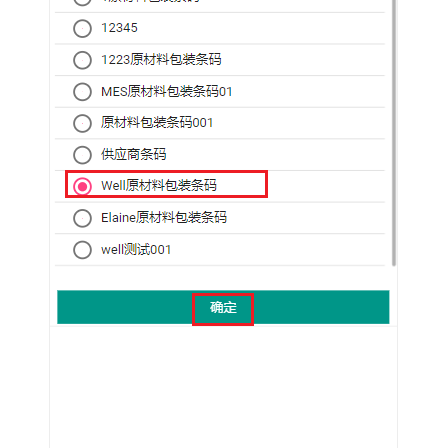
管
理
MOM
解
决
方
案
华
为
云
车
联
网
数
据
应
用
解
决