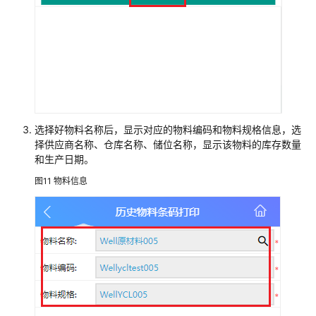
模
块
修
订
记
录
选择好物料名称后，显示对应的物料编码和物料规格信息，选
中
择供应商名称、仓库名称、储位名称，显示该物料的库存数量
国
和生产日期。
汽
研
图11
物料信息
凯
瑞
机
器
人
数
字
孪