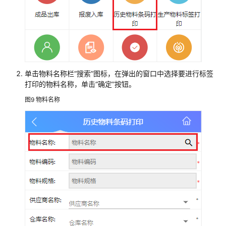
块
来
料
收
货
单击物料名称栏“搜索”图标，在弹出的窗口中选择要进行标签
业
打印的物料名称，单击“确定”按钮。
务
图9
物料名称
标
签
打
印
业
务
物
料
入
库