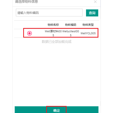
库
管
理-
拆
包
业
务
生
产
模
块
品
质
模
块
设
备