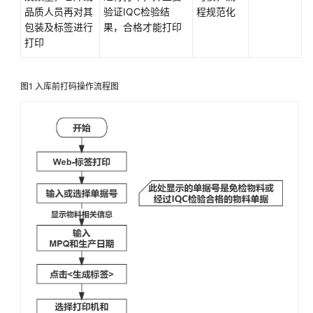
品质人员再对其
验证IQC检验结
程规范化
天
包装及标签进行
果，合格才能打印
心
打印
天
思
数
图1
入库前打码操作流程图
字
化
工
厂
解
决
方
案
数
码
大
方
CAXA
研