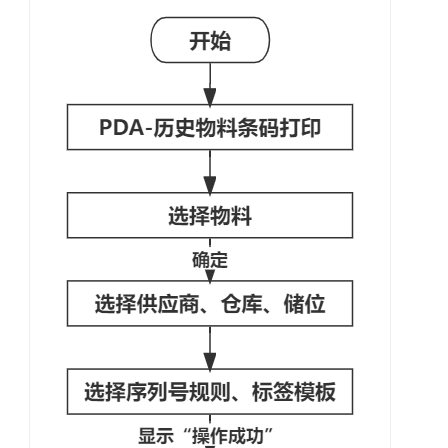
制
造
协
同
平
台
解
决
方
案
依
柯
力
新
能
源
汽
车
MOM