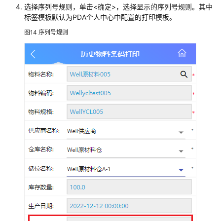
管
选择序列号规则，单击<确定>，选择显示的序列号规则。其中
理
标签模板默认为PDA个人中心中配置的打印模板。
系
图14
序列号规则
统
解
决
方
案
汇
智
MOM
解
决
方
案
悠
桦
林