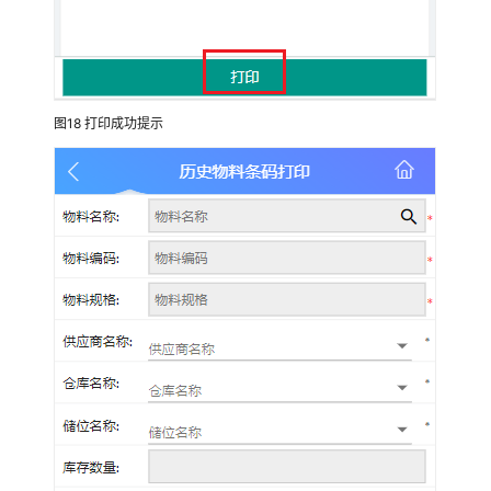
解
决
方
案
图18
打印成功提示
能
科
科
技
数
字
主
线
解
决
方
案
华
龙