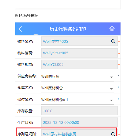
方
案
图16
标签模板
希
维
科
技
制
造
业
数
字
化
质
量
管
理
解
决
方