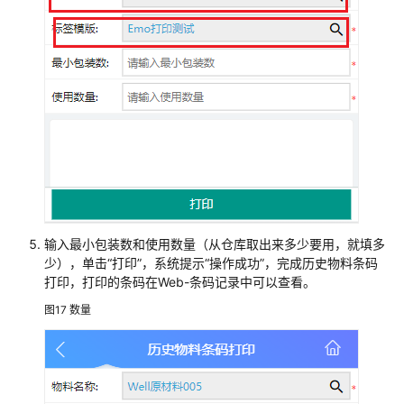
案
造
物
数
科
工
业
云
小
站
解
输入最小包装数和使用数量（从仓库取出来多少要用，就填多
决
少），单击“打印”，系统提示“操作成功”，完成历史物料条码
方
打印，打印的条码在Web-条码记录中可以查看。
案
图17
数量
环
思
纺
织