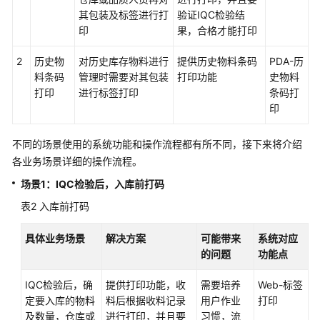
解
其包装及标签进行打
验证IQC检验结
决
印
果，合格才能打印
方
案
2
历史物
对历史库存物料进行
提供历史物料条码
PDA-历
料条码
管理时需要对其包装
打印功能
史物料
美
打印
进行标签打印
条码打
云
印
智
数
产
不同的场景使用的系统功能和操作流程都有所不同，接下来将介绍
品
各业务场景详细的操作流程。
企
场景1：IQC检验后，入库前打码
划
表2
数
入库前打码
字
化
具体业务场景
解决方案
可能带来
系统对应
解
的问题
功能点
决
IQC检验后，确
方
提供打印功能，收
需要培养
Web-标签
定要入库的物料
案
料后根据收料记录
用户作业
打印
及数量，仓库或
进行打印，并且要
习惯，流