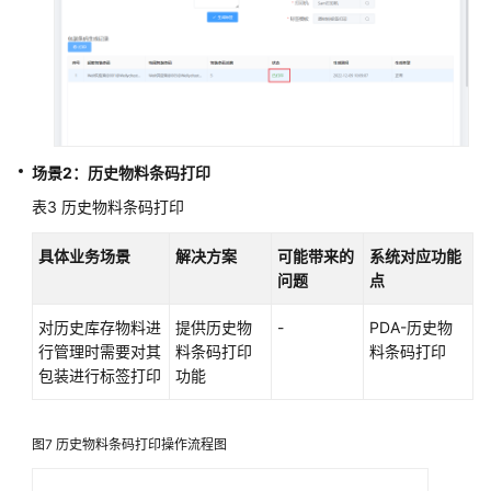
机
械
装
备
数
字
化
场景2：历史物料条码打印
解
决
表3
历史物料条码打印
方
案
具体业务场景
解决方案
可能带来的
系统对应功能
实
问题
点
践
对历史库存物料进
提供历史物
-
PDA-历史物
行管理时需要对其
料条码打印
料条码打印
黑
包装进行标签打印
功能
湖
智
造
图7
历史物料条码打印操作流程图
云
端