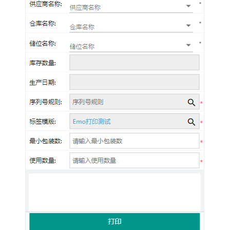
生
解
决
方
案
华
磊
迅
拓
MOMpro
企
业
智
造
运
营
管
理
解