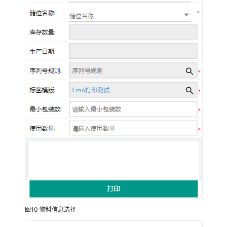
业
务
物
料
出
库
业
务
在
库
管
理-
移
库
业
务
图10
物料信息选择
在