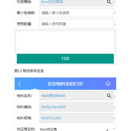
案
万
物
智
联
智
造
云
解
决
图13
物流库存信息
方
案
华
为
云
区
域
工