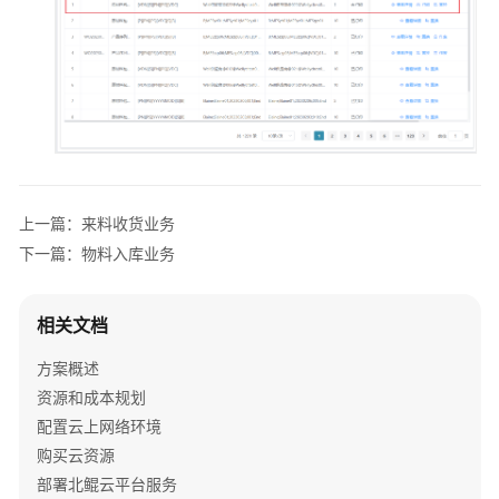
添
翼
D2M
制
造
运
营
管
理
上一篇：来料收货业务
系
下一篇：物料入库业务
统
解
决
相关文档
方
案
方案概述
资源和成本规划
鼎
配置云上网络环境
捷
机
购买云资源
械
部署北鲲云平台服务