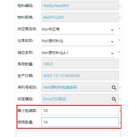
服
装
数
字
供
应
链
解
决
方
案
蜂
巢
工
软
工
业
云
小
站