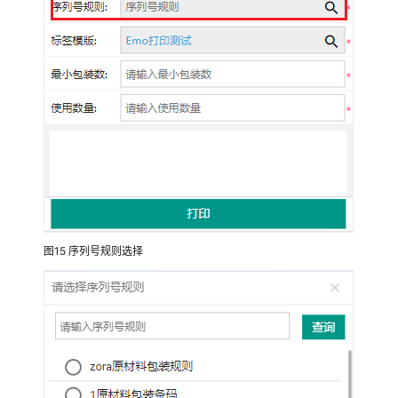
智
能
供
应
链
计
划
与
排
程
解
决
方
图15
序列号规则选择
案
赛
意
制
造
运
营