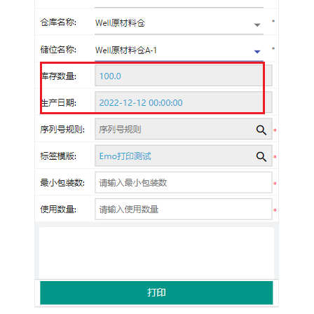
业
互
联
网
公
共
技
术
服
务
平
台
汉
鑫
MOM
制
造
运
营