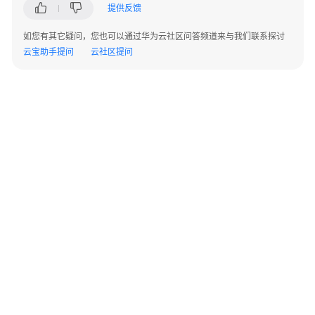
解
提供反馈
决
方
如您有其它疑问，您也可以通过华为云社区问答频道来与我们联系探讨
案
云宝助手提问
云社区提问
美
云
智
数
产
品
企
划
数
字
化
解
©2026 Huaweicloud.com 版权所有
黔ICP备20004760号-14
苏B2-20130048号
决
A2.B1.B2-20070312
方
增值电信业务经营许可证：B1.B2-20200593 | 代理域名注册服务机构：新网、西数
案
电子营业执照
贵公网安备 52990002000093号