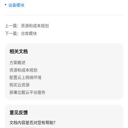
服
设备模块
务
解
决
上一篇：资源和成本规划
方
下一篇：仓库模块
案
映
相关文档
云
科
方案概述
技
资源和成本规划
车
配置云上网络环境
联
网
购买云资源
数
部署北鲲云平台服务
据
基
础
意见反馈
设
施
文档内容是否对您有帮助？