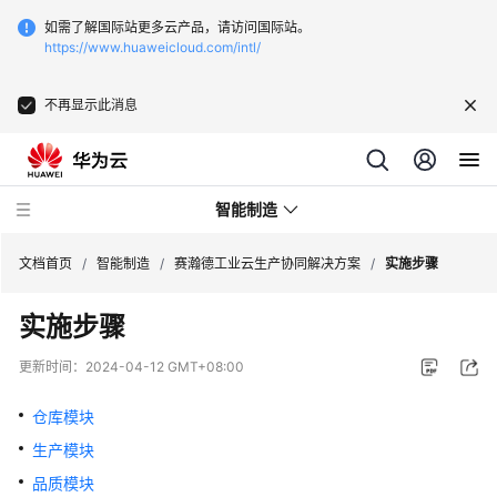
如需了解国际站更多云产品，请访问国际站。
https://www.huaweicloud.com/intl/
不再显示此消息
智能制造
文档首页
/
智能制造
/
赛瀚德工业云生产协同解决方案
/
实施步骤
实施步骤
华
为
更新时间：
2024-04-12 GMT+08:00
云
芯
仓库模块
片
生产模块
EDA
云
品质模块