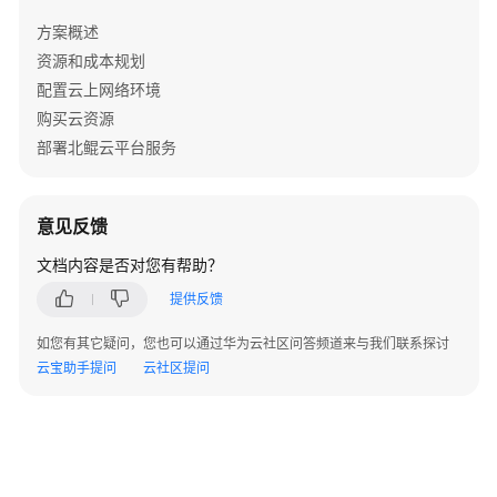
天
方案概述
心
资源和成本规划
天
配置云上网络环境
思
数
购买云资源
字
部署北鲲云平台服务
化
工
厂
意见反馈
解
决
文档内容是否对您有帮助？
方
提供反馈
案
如您有其它疑问，您也可以通过华为云社区问答频道来与我们联系探讨
数
云宝助手提问
云社区提问
码
大
方
CAXA
研