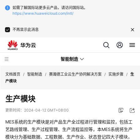
如需了解国际站更多云产品，请访问国际站。
https://www.huaweicloud.com/intl/
不再显示此消息
智能制造
文档首页
/
智能制造
/
赛瀚德工业云生产协同解决方案
/
实施步骤
/
生
产模块
华
生产模块
为
云
更新时间：
2024-04-12 GMT+08:00
芯
片
MES系统的生产模块是对产品生产全过程进行管理和监控，包括工
EDA
艺路线管理、生产过程管理、生产流程监控等，本MES系统将生产
云
模块分为基础数据、工程数据、生产作业、状态登记四大子模块，