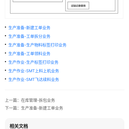
解
决
方
案
生产准备-新建工单业务
美
生产准备-工单拆分业务
云
生产准备-生产物料标签打印业务
智
数
生产准备-工单领料业务
产
生产作业-生产标签打印业务
品
企
生产作业-SMT上料上机业务
划
生产作业-SMT飞达续料业务
数
字
化
上一篇：在库管理-拆包业务
解
下一篇：生产准备-新建工单业务
决
方
案
相关文档