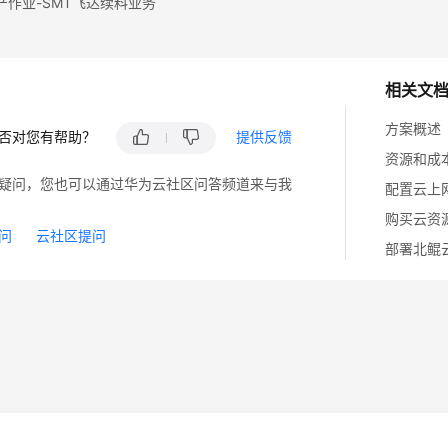
产作业-SMT飞达续料业务
相关文
方案概述
否对您有帮助？
提供反馈
资源和成
疑问，您也可以通过华为云社区问答频道来与我
配置云上
购买云资
问
云社区提问
部署北鲲
14
苏B2-20130048号
A2.B1.B2-20070312