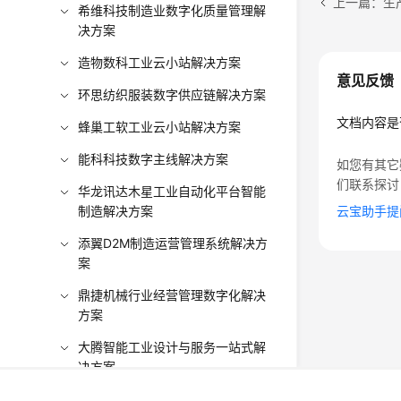
上一篇：生
希维科技制造业数字化质量管理解
决方案
造物数科工业云小站解决方案
意见反馈
环思纺织服装数字供应链解决方案
文档内容是
蜂巢工软工业云小站解决方案
能科科技数字主线解决方案
如您有其它
们联系探讨
华龙讯达木星工业自动化平台智能
制造解决方案
云宝助手提
添翼D2M制造运营管理系统解决方
案
鼎捷机械行业经营管理数字化解决
方案
大腾智能工业设计与服务一站式解
决方案
©2026 Huaweicloud.com 版权所有
黔ICP备20004760号-
造物数科电子电路云工厂数字化解