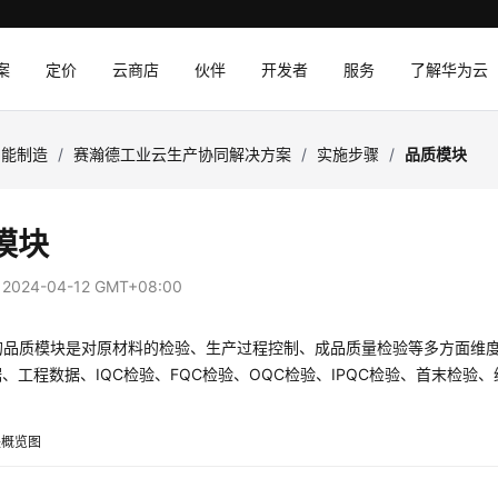
案
定价
云商店
伙伴
开发者
服务
了解华为云
智能制造
/
赛瀚德工业云生产协同解决方案
/
实施步骤
/
品质模块
模块
：
2024-04-12 GMT+08:00
统的品质模块是对原材料的检验、生产过程控制、成品质量检验等多方面维度
、工程数据、IQC检验、FQC检验、OQC检验、IPQC检验、首末检
块概览图