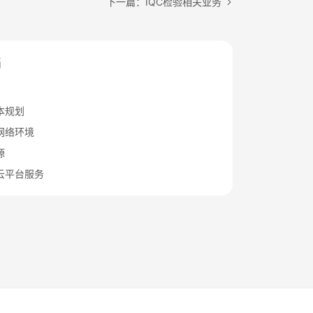
下一篇：IQC检验相关业务
档
本规划
网络环境
源
云平台服务
法律条文
隐私政策