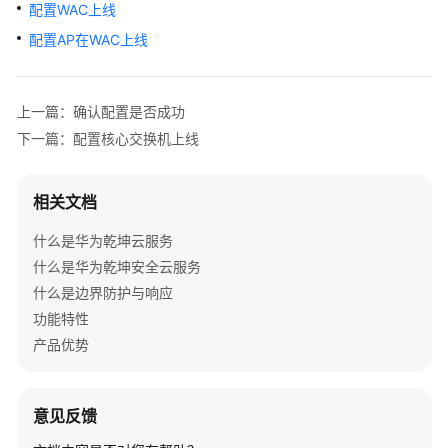
管
配置WAC上线
理
配置AP在WAC上线
网
络
上一篇：确认配置是否成功
典
下一篇：配置核心交换机上线
型
配
置
相关文档
案
例
什么是华为乾坤云服务
什么是华为乾坤安全云服务
单
什么是边界防护与响应
AP
功能特性
组
网
产品优势
场
景
意见反馈
纯