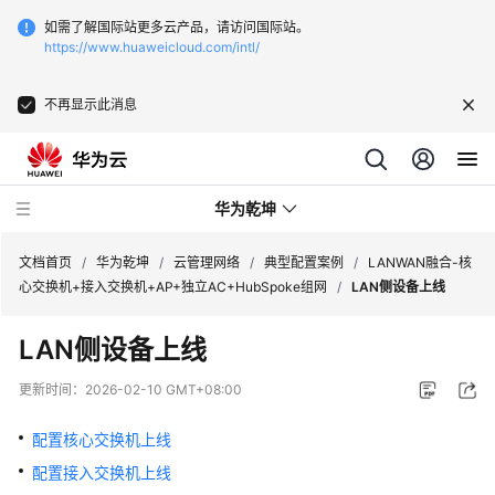
如需了解国际站更多云产品，请访问国际站。
https://www.huaweicloud.com/intl/
不再显示此消息
华为乾坤
文档首页
/
华为乾坤
/
云管理网络
/
典型配置案例
/
LANWAN融合-核
心交换机+接入交换机+AP+独立AC+HubSpoke组网
/
LAN侧设备上线
安
LAN侧设备上线
全
云
更新时间：
2026-02-10 GMT+08:00
服
务
配置核心交换机上线
配置接入交换机上线
云