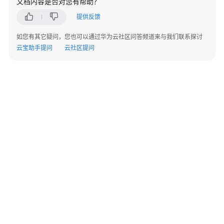
文档内容是否对您有帮助？
AP
组
提供反馈
网
场
如您有其它疑问，您也可以通过华为云社区问答频道来与我们联系探讨
景
云宝助手提问
云社区提问
AR+AP
组
网
场
景
AR+交
换
机
+AP
组
网
©2026 Huaweicloud.com 版权所有
黔ICP备20004760号-14
苏B2-20130048号
场
A2.B1.B2-20070312
增值电信业务经营许可证：B1.B2-20200593 | 代理域名注册服务机构：新网、西数
景
电子营业执照
贵公网安备 52990002000093号