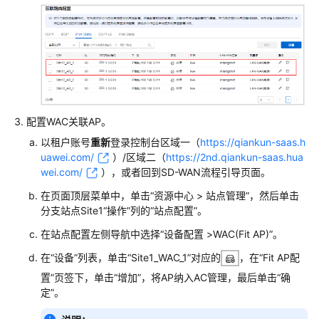
网
场
景
防
火
墙
+核
配置WAC关联AP。
心
以租户账号
重新
登录
控制台
区域一（
https://qiankun-saas.h
交
uawei.com/
）/区域二（
https://2nd.qiankun-saas.hua
换
wei.com/
）
，或者回到SD-WAN流程引导页面。
机
+接
在页面顶层菜单中，单击“资源中心 > 站点管理”，然后单击
入
分支站点Site1“操作”列的“站点配置”。
交
在站点配置左侧导航中选择
“
设备配置 >WAC(Fit AP)
”
。
换
机
在“设备”列表，单击“Site1_WAC_1”对应的
，在“Fit AP配
+AP+独
置”页签下，单击“增加”，将AP纳入AC管理，最后单击“确
立
定”。
AC
组