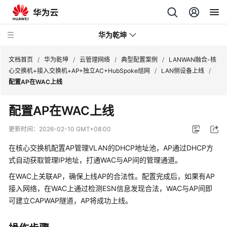
华为乾坤
文档首页
/
华为乾坤
/
云管理网络
/
典型配置案例
/
LANWAN融合-核
心交换机+接入交换机+AP+独立AC+HubSpoke组网
/
LAN侧设备上线
/
配置AP在WAC上线
安
全
配置AP在WAC上线
云
服
更新时间：
2026-02-10 GMT+08:00
务
在核心交换机配置AP管理VLAN的DHCP地址池，AP通过DHCP方
云
式自动获取管理IP地址，打通WAC与AP间的管理通道。
管
在WAC上关联AP，确保上线AP的合法性。配置完成后，如果有AP
理
接入网络，在WAC上通过检测ESN信息发现合法，WAC与AP间即
网
可建立CAPWAP隧道，AP将成功上线。
络