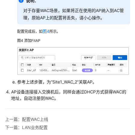
说明：
网
对于存量WAC场景，如果将正在使用的AP纳入到AC管
场
理，原始AP上的配置将丢失，请小心操作。
景
图4
配置完成后，如
所示。
防
火
图4
添加FitAP
墙
+核
心
交
换
机
参考上述步骤，为“Site1_WAC_2”关联AP。
+接
AP设备连接接入交换机后，同样会通过DHCP方式获得WAC的
入
地址，自动注册到WAC。
交
换
机
上一篇：配置WAC上线
+AP+随
板
下一篇：LAN业务配置
AC