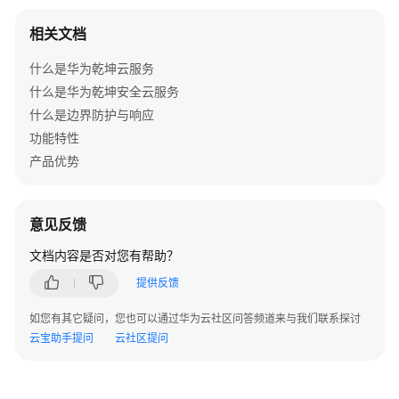
组
相关文档
网
场
什么是华为乾坤云服务
景
什么是华为乾坤安全云服务
防
什么是边界防护与响应
火
功能特性
墙
产品优势
+交
换
机
意见反馈
+中
心
文档内容是否对您有帮助？
AP+RU
提供反馈
组
网
如您有其它疑问，您也可以通过华为云社区问答频道来与我们联系探讨
场
云宝助手提问
云社区提问
景
仅