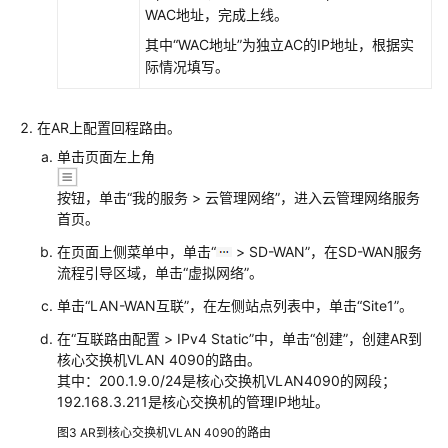
+云
WAC地址，完成上线。
AP
其中“WAC地址”为独立AC的IP地址，根据实
组
际情况填写。
网
场
景
在AR上配置回程路由。
单击页面左上角
AR+核
心
按钮，单击
“我的服务 > 云管理网络”
，进入
云管理网络
服务
交
首页。
换
在页面上侧菜单中，单击“
> SD-WAN”，在SD-WAN服务
机
流程引导区域，单击“虚拟网络”。
+接
入
单击“LAN-WAN互联”，在左侧站点列表中，单击“Site1”。
交
在“互联路由配置 > IPv4 Static”中，单击“创建”，创建AR到
换
核心交换机VLAN 4090的路由。
机
其中：200.1.9.0/24是核心交换机VLAN4090的网段；
+云
192.168.3.211是核心交换机的管理IP地址。
AP
组
图3
AR到核心交换机VLAN 4090的路由