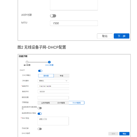
AR+AP
组
网
场
景
AR+交
图2
无线设备子网-DHCP配置
换
机
+AP
组
网
场
景
防
火
墙
+交
换