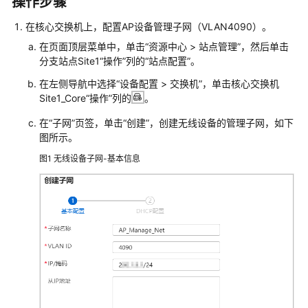
操作步骤
典
型
在核心交换机上，配置AP设备管理子网（VLAN4090）。
配
置
在页面顶层菜单中，单击“资源中心 > 站点管理”，然后单击
分支站点Site1“操作”列的“站点配置”。
案
例
在左侧导航中选择“设备配置 > 交换机”，单击核心交换机
Site1_Core“操作”列的
。
单
在“子网”页签，单击“创建”，创建无线设备的管理子网，如下
AP
图所示。
组
网
图1
无线设备子网-基本信息
场
景
纯
AP
组
网
场
景