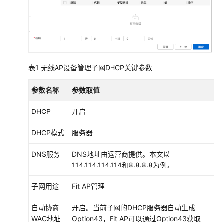
机
+AP
组
网
场
景
表1
无线AP设备管理子网DHCP关键参数
防
参数名称
参数取值
火
墙
DHCP
开启
+核
心
DHCP模式
服务器
交
换
DNS服务
DNS地址由运营商提供。本文以
机
114.114.114.114和8.8.8.8为例。
+接
入
子网用途
Fit AP管理
交
换
自动协商
开启。当前子网的DHCP服务器自动生成
机
WAC地址
Option43，Fit AP可以通过Option43获取