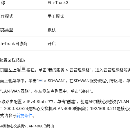
名称
Eth-Trunk3
工作模式
手工模式
链路类型
默认
th-Trunk自协商
开启
上配置回程路由。
击页面左上角
按钮，单击
“我的服务 > 云管理网络”
，进入
云管理网络
服
面上侧菜单中，单击“
> SD-WAN”，在SD-WAN服务流程引导区域，
“LAN-WAN互联”，在左侧站点列表中，单击“Site1”。
互联路由配置 > IPv4 Static”中，单击“创建”，创建AR到核心交换机VLA
：200.1.8.0/24是核心交换机VLAN4080的网段；192.168.3.211
方式请参考
前提条件
。
AR到核心交换机VLAN 4080的路由