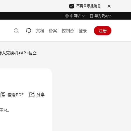
不再显示此消息
中国站
华为云App
文档
备案
控制台
登录
注册
接入交换机+AP+独立
分享
查看PDF
云平台。