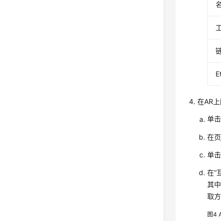
E
在AR
单
在页
单击
在“
其中
取
图4