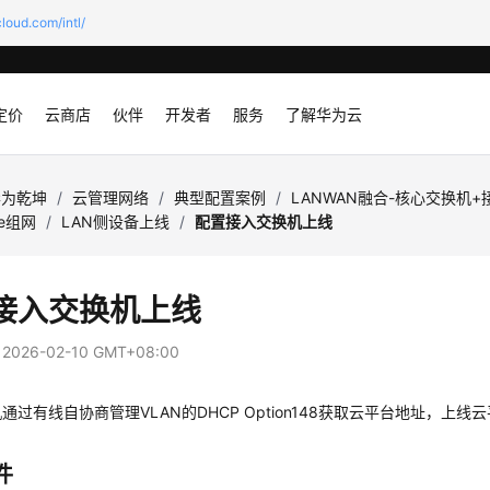
loud.com/intl/
定价
云商店
伙伴
开发者
服务
了解华为云
华为乾坤
/
云管理网络
/
典型配置案例
/
LANWAN融合-核心交换机+
ke组网
/
LAN侧设备上线
/
配置接入交换机上线
接入交换机上线
：
2026-02-10 GMT+08:00
通过有线自协商管理VLAN的DHCP Option148获取云平台地址，上线
件