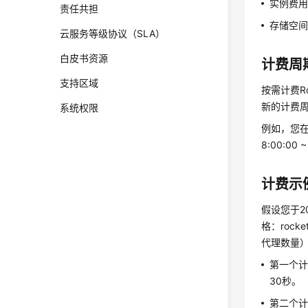
实例费
责任共担
存储空间
云服务等级协议（SLA）
白皮书资源
计费周
支持区域
按需计费R
新的计费周
系统权限
例如，您在
8:00:0
计费示
假设您于20
格：rock
代理数量），
第一个计费
30秒。
第二个计费