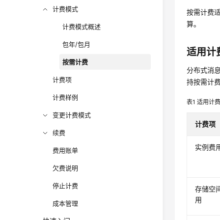
计费模式
按需计费
算。
计费模式概述
包年/包月
适用计
按需计费
分布式消息
计费项
持按需计
计费样例
表1
适用计
变更计费模式
计费项
续费
实例费
费用账单
欠费说明
停止计费
存储空
用
成本管理