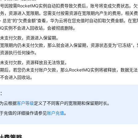
号因按需RocketMQ实例自动扣费导致欠费后，账号将变成欠费状态。
务，资源进入宽限期。您需支付按需资源在宽限期内产生的费用，相关费用
＞ 总览”的“欠费金额”查看，华为云将在您充值时自动扣取欠费金额。在
etMQ实例不会进入回收站，会被彻底删除。
内未支付欠款，资源进入保留期。
宽限期内仍未支付欠款，那么就会进入保留期，资源状态变为“已冻结”
费资源执行任何操作。
内未支付欠款，资源释放且无法恢复。
期后，若您仍未支付账户欠款，那么RocketMQ实例将被释放，数据无
，不会进入回收站。
明：
为云根据
客户等级
定义了不同客户的宽限期和保留期时长。
于充值的详细操作请参见
账户充值
。
计费策略