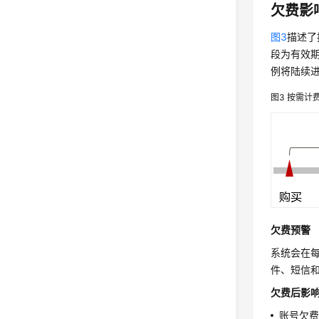
欠费影
图3
描述了
段为有效期
例将陆续
图3
按需计费
欠费预警
系统会在
件、短信
欠费后影
账号欠