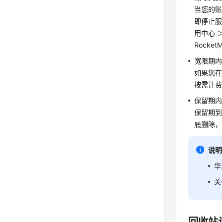
当您的账
即停止服
用中心 
Rock
宽限期
如果您在
按需计
保留期
保留期到
底删除
说
华
关
回收站