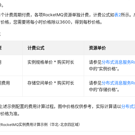
秒。
个计费周期付费，各项RocketMQ资源单独计费，计费公式如
表2
所示。
价格，您需要将每小时价格除以3600，得到每秒价格。
式
型
计费公式
资源单价
用
实例规格单价 * 购买时长
请参见
分布式消息服务Ro
中的“实例价格”。
间费用
存储空间单价 * 购买时长
请参见
分布式消息服务Ro
中的“存储价格”。
上述示例配置的费用计算过程。图中价格仅供参考，实际计算请以
分布式
的价格为准。
RocketMQ实例费用计算示例（华北-北京四区域）