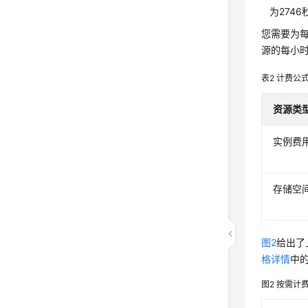
为2746
您需要为每
源的每小时
表2
计费公
资源类
实例费
存储空
图2
给出了
格详情
中
图2
按需计费