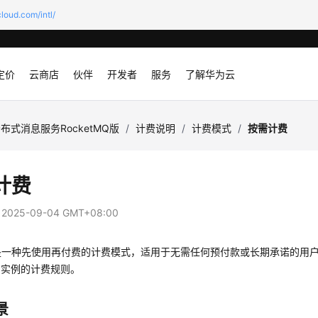
loud.com/intl/
定价
云商店
伙伴
开发者
服务
了解华为云
布式消息服务RocketMQ版
/
计费说明
/
计费模式
/
按需计费
计费
：
2025-09-04 GMT+08:00
是一种先使用再付费的计费模式，适用于无需任何预付款或长期承诺的用
tMQ实例的计费规则。
景