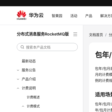
智果园
活动
产品
解决方
分布式消息服务RocketMQ版
文档首页
/
分
包年
最新动态
包年/包
服务公告
月的计费模
产品介绍
例的计费
计费说明
适用场
计费概述
包年/包
计费模式
年/包月计