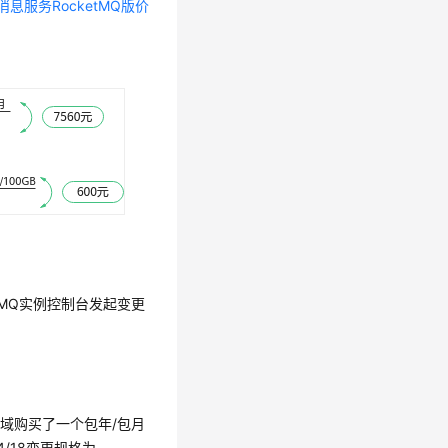
消息服务RocketMQ版价
tMQ实例控制台发起变更
。
区域购买了一个包年/包月
04/18变更规格为