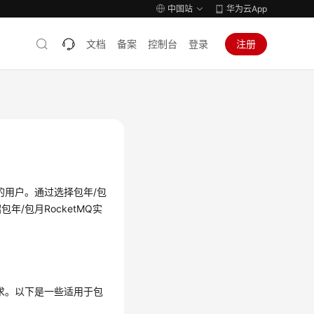
中国站
华为云App
文档
备案
控制台
登录
注册
的用户。通过选择包年/包
/包月RocketMQ实
求。以下是一些适用于包