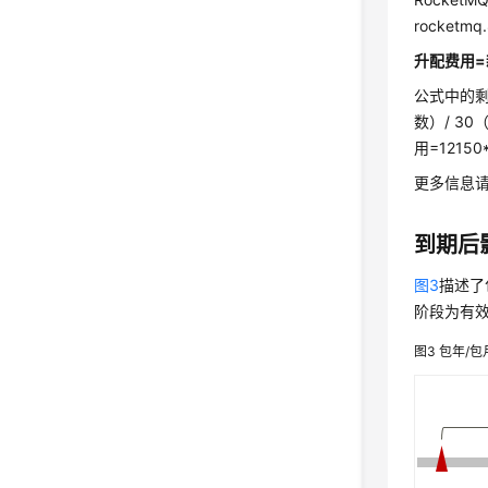
rocket
升配费用=
公式中的剩
数）/ 3
用=12150
更多信息
到期后
图3
描述了
阶段为有效
图3
包年/包