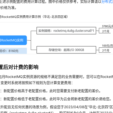
上述示例配置的费用计算过程。图中价格仅供参考，实际计算请以
分布式
的价格为准。
月RocketMQ实例费用计算示例（华北-北京四区域）
置后对计费的影响
包月RocketMQ实例资源的规格不满足您的业务需要时，您可以在Rocke
，变更时系统将按照如下规则为您计算变更费用：
配：新配置价格高于老配置价格，此时您需要支付新老配置的差价。
配：新配置价格低于老配置价格，此时华为云会将新老配置的差价退给您
升配且无任何优惠的场景为例，假设您于2023/04/08在“华北-北京四”
MQ实例（rocketmq.4u8g.cluster*1），购买时长为1个月，计划在2023/