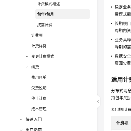
计费模式概述
稳定业务
费模式
包年/包月
长期项目
按需计费
周期内
计费项
业务高峰
计费样例
峰期的
数据安全
变更计费模式
资源欠
续费
费用账单
适用计
欠费说明
分布式消息
持包年/包
停止计费
成本管理
表1
适用计
快速入门
计费项
用户指南