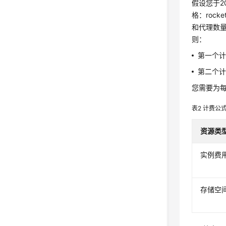
假设您于20
格：rock
和代理数量
则：
第一个计费周
第二个计费周
您需要为每
表2
计费公
资源类
实例费
存储空