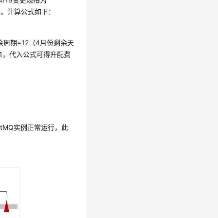
 元/月。计算公式如下：
周期=12（4月份剩余天
581，代入公式可得升配费
etMQ实例正常运行，此