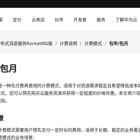
案
定价
云商店
伙伴
开发者
服务
了解华为云
布式消息服务RocketMQ版
/
计费说明
/
计费模式
/
包年/包月
/包月
月是一种先付费再使用的计费模式，适用于对资源需求稳定且希望降低成本
式，您可以预先购买云服务资源并获得一定程度的价格优惠。本文将介绍包年
规则。
景
月计费模式需要用户预先支付一定时长的费用，适用于长期、稳定的业务需
费模式的业务场景：