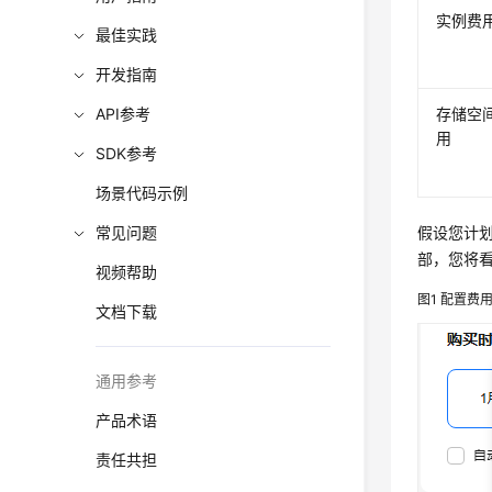
实例费
最佳实践
开发指南
API参考
存储空
用
SDK参考
场景代码示例
常见问题
假设您计划购
部，您将
视频帮助
图1
配置费
文档下载
通用参考
产品术语
责任共担