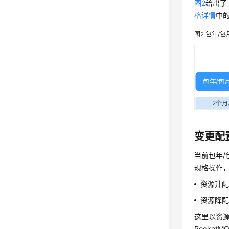
图2
给出了
格详情
中
图2
包年/包
变更配
当前包年/
规格操作
资源升
资源降
这里以资源
Rocket