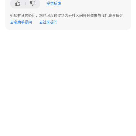
化
提供反馈
核
如您有其它疑问，您也可以通过华为云社区问答频道来与我们联系探讨
心
云宝助手提问
云社区提问
数
据
库
上
云
方
案
概
述
资
源
©2026 Huaweicloud.com 版权所有
黔ICP备20004760号-14
苏B2-20130048号
和
A2.B1.B2-20070312
增值电信业务经营许可证：B1.B2-20200593 | 代理域名注册服务机构：新网、西数
成
电子营业执照
贵公网安备 52990002000093号
本