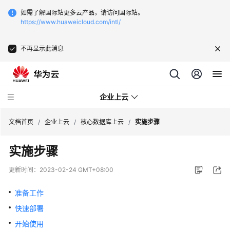
如需了解国际站更多云产品，请访问国际站。
https://www.huaweicloud.com/intl/
不再显示此消息
企业上云
文档首页
/
企业上云
/
核心数据库上云
/
实施步骤
实施步骤
SAP
监
更新时间：
2023-02-24 GMT+08:00
控
准备工作
CDN
快速部署
下
载
开始使用