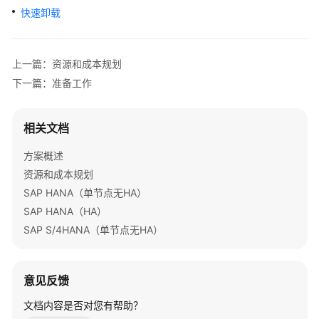
加
快速卸载
速
全
上一篇：资源和成本规划
球
下一篇：准备工作
数
据
传
相关文档
输
加
方案概述
速
资源和成本规划
SAP HANA（单节点无HA）
高
SAP HANA（HA）
可
用
SAP S/4HANA（单节点无HA）
网
站
架
意见反馈
构
文档内容是否对您有帮助？
云