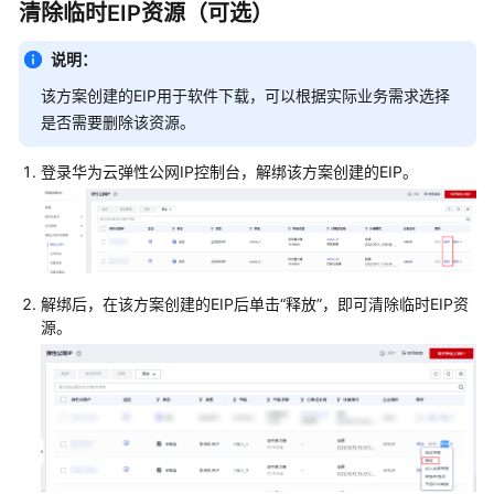
化
清除临时EIP资源（可选）
核
说明：
心
该方案创建的EIP用于软件下载，可以根据实际业务需求选择
数
是否需要删除该资源。
据
库
登录华为云弹性公网IP控制台，解绑该方案创建的EIP。
上
云
方
案
概
解绑后，在该方案创建的EIP后单击“释放”，即可清除临时EIP资
述
源。
资
源
和
成
本