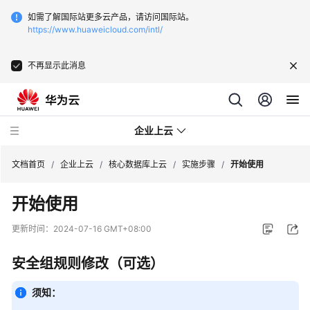
如需了解国际站更多云产品，请访问国际站。
https://www.huaweicloud.com/intl/
不再显示此消息
企业上云
文档首页
/
企业上云
/
核心数据库上云
/
实施步骤
/
开始使用
开始使用
SAP
监
更新时间：
2024-07-16 GMT+08:00
控
安全组规则修改（可选）
CDN
下
须知：
载