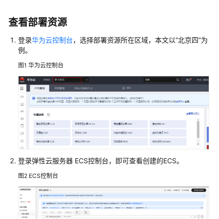
规
划
查看部署资源
实
登录
华为云控制台
，选择部署资源所在区域，本文以“北京四”为
施
例。
步
图1
华为云控制台
骤
准
备
工
作
快
速
登录弹性云服务器 ECS控制台，即可查看创建的ECS。
部
图2
ECS控制台
署
开
始