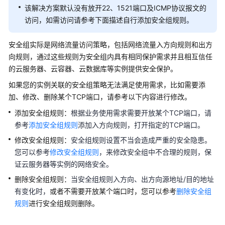
加
该解决方案默认没有放开22、1521端口及ICMP协议报文的
速
访问，如需访问请参考下面描述自行添加安全组规则
。
全
安全组实际是网络流量访问策略，包括网络流量入方向规则和出方
球
向规则，通过这些规则为安全组内具有相同保护需求并且相互信任
数
的云服务器、云容器、云数据库等实例提供安全保护。
据
传
如果您的实例关联的安全组策略无法满足使用需求，比如需要添
输
加、修改、删除某个TCP端口，请参考以下内容进行修改。
加
添加安全组规则：
根据业务使用需求需要开放某个TCP端口，请
速
参考
添加安全组规则
添加入方向规则，打开指定的TCP端口。
高
修改安全组规则：
安全组规则设置不当会造成严重的安全隐患。
可
您可以参考
修改安全组规则
，来修改安全组中不合理的规则，保
用
证云服务器等实例的网络安全。
网
删除安全组规则：
当安全组规则入方向、出方向源地址/目的地址
站
有变化时，
或者不需要开放某个端口时，您可以参考
删除安全组
架
规则
进行安全组规则删除。
构
云