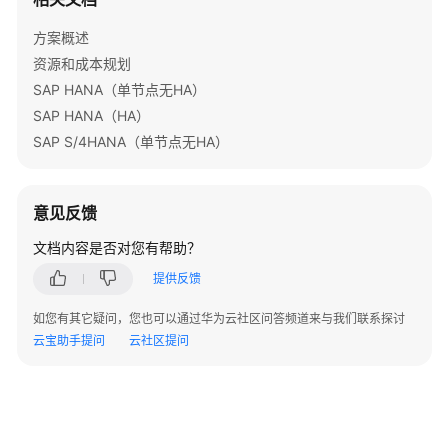
化
上
方案概述
云
资源和成本规划
SAP HANA（单节点无HA）
Linux
服
SAP HANA（HA）
务
SAP S/4HANA（单节点无HA）
器
迁
移
意见反馈
上
云
文档内容是否对您有帮助？
提供反馈
基
于
如您有其它疑问，您也可以通过华为云社区问答频道来与我们联系探讨
Discuz
云宝助手提问
云社区提问
快
速
搭
建
论