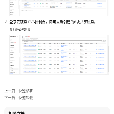
使
用
快
登录云硬盘 EVS控制台，即可查看创建的6块共享磁盘。
速
卸
图3
EVS控制台
载
附
录
修
订
记
录
上一篇：快速部署
应
下一篇：快速卸载
用
容
器
相关文档