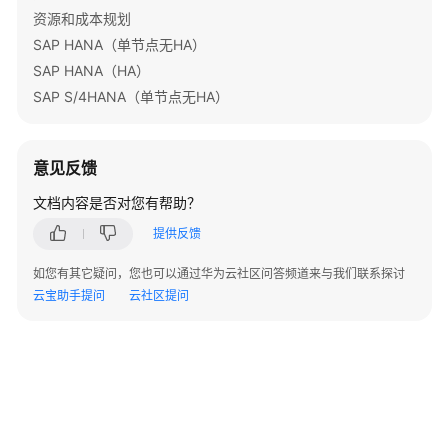
快
资源和成本规划
速
SAP HANA（单节点无HA）
构
SAP HANA（HA）
建
SAP S/4HANA（单节点无HA）
Java
web
环
意见反馈
境
文档内容是否对您有帮助？
基
提供反馈
于
WordPress
如您有其它疑问，您也可以通过华为云社区问答频道来与我们联系探讨
搭
云宝助手提问
云社区提问
建
个
人
网
站
快