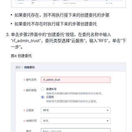
库
上
如果委托存在，则不用执行接下来的创建委托的步骤
云
如果委托不存在时执行接下来的步骤创建委托
方
单击步骤
2
界面中的
“
创建委托
”
按钮，在委托名称中输入
案
“rf_admin_trust”
，
委托类型
选择“云服务”
，输入
“RFS”
，单击
“
下
概
一步
”
。
述
图4
创建委托
资
源
和
成
本
规
划
实
施
步