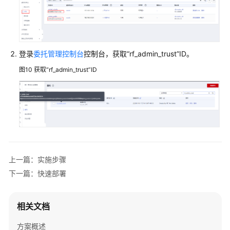
务
器
迁
移
登录
委托管理控制台
控制台，获取“rf_admin_trust”ID。
上
云
图10
获取“rf_admin_trust”ID
基
于
Discuz
快
速
搭
建
上一篇：实施步骤
论
下一篇：快速部署
坛
基
相关文档
于
Tomcat
方案概述