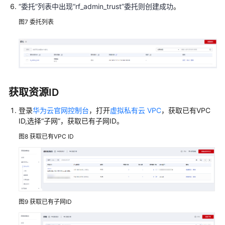
“
委托
”
列表中出现
“rf_admin_trust”
委托则创建成功
。
载
图7
委托列表
附
录
修
订
记
获取资源ID
录
登录
华为云官网控制台
，打开
虚拟私有云 VPC
，获取已有VPC
ID,选择“子网”，获取已有子网ID。
应
用
图8
获取已有VPC ID
容
器
化
上
云
图9
获取已有子网ID
Linux
服