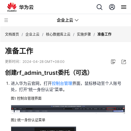
企业上云
文档首页
/
企业上云
/
核心数据库上云
/
实施步骤
/
准备工作
准备工作
SAP
监
更新时间：
2024-04-28 GMT+08:00
控
创建rf_admin_trust委托（可选）
CDN
进入华为云官网，打开
控制台管理
界面，鼠标移动至个人账号
下
处，打开
“
统一身份认证
”
菜单
。
载
加
图1
控制台管理界面
速
全
图2
统一身份认证菜单
球