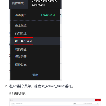
数
据
传
输
加
速
高
可
用
网
站
架
构
云
化
进入
“
委托
”
菜单，搜索
“rf_admin_trust”
委托
。
核
图3
委托列表
心
数
据