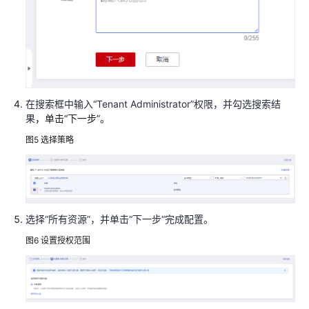
骤
准
备
工
作
在搜索框中输入
“Tenant Administrator”
权限，并勾选搜索结
果
，单击“下一步”。
快
速
图5
选择策略
部
署
开
始
选择
“
所有资源
”
，并单击“下一步“完成配置
。
使
图6
设置授权范围
用
快
速
卸