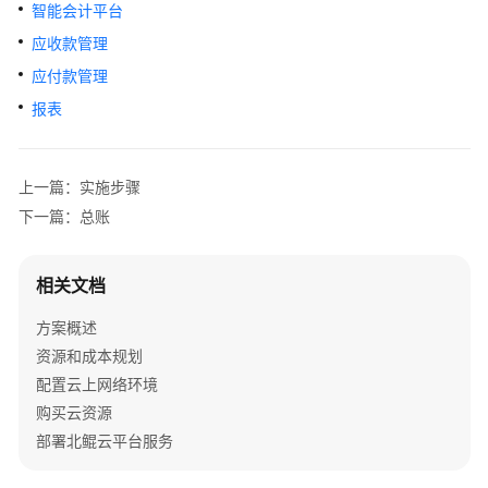
服
智能会计平台
务
应收款管理
解
应付款管理
决
方
报表
案
映
上一篇：实施步骤
云
下一篇：总账
科
技
车
相关文档
联
网
方案概述
数
资源和成本规划
据
配置云上网络环境
基
购买云资源
础
部署北鲲云平台服务
设
施