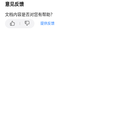
指
意见反馈
南
文档内容是否对您有帮助？
我
提供反馈
的
服
务
单
我
的
服
务
请
求
新
建
服
务
请