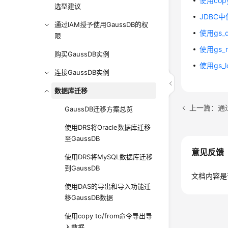
使用cop
选型建议
JDBC
通过IAM授予使用GaussDB的权
使用gs_
限
使用gs_
购买GaussDB实例
使用gs_
连接GaussDB实例
数据库迁移
上一篇：通过
GaussDB迁移方案总览
使用DRS将Oracle数据库迁移
至GaussDB
意见反馈
使用DRS将MySQL数据库迁移
到GaussDB
文档内容是
使用DAS的导出和导入功能迁
移GaussDB数据
使用copy to/from命令导出导
入数据