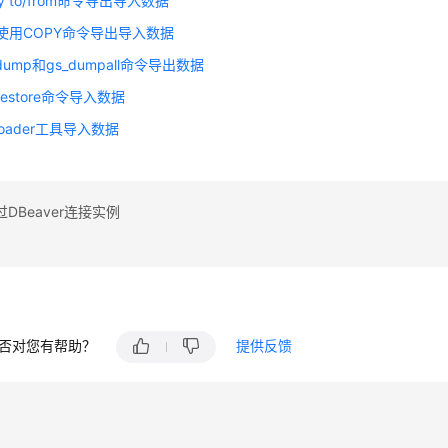
y to/from命令导出导入数据
中使用COPY命令导出导入数据
dump和gs_dumpall命令导出数据
restore命令导入数据
loader工具导入数据
DBeaver连接实例
否对您有帮助？
提供反馈