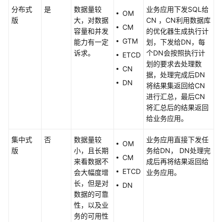
调
分布式
是
数据量较
业务应用下发SQL给
OM
整
版
大，对数据
CN ，CN利用数据库
CM
容量和并发
的优化器生成执行计
GTM
能力有一定
划，下发给DN，每
诊
诉求。
个DN会按照执行计
断
ETCD
划的要求去处理数
优
CN
据，处理完成后DN
化
DN
将结果集返回给CN
进行汇总，最后CN
会
将汇总后的结果返回
话
给业务应用。
管
理
集中式
否
数据量较
业务应用直接下发任
OM
版
小，且长期
务给DN， DN处理完
容
CM
来看数据不
成后再将结果返回给
灾
ETCD
会大幅度增
业务应用。
管
长，但是对
DN
理
数据的可靠
性，以及业
GaussDB
务的可用性
任