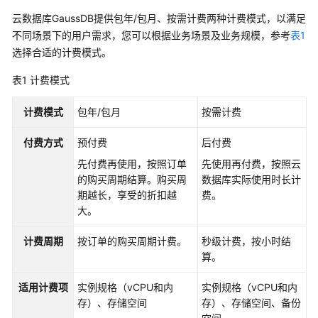
介
绍
云数据库GaussDB提供包年/包月、按需计费两种计费模式，以满足
不同场景下的用户需求，您可以根据业务场景及业务规模，参考
表1
计
选择合适的计费模式。
费
表1
说
计费模式
明
计费模式
包年/包月
按需计费
快
付费方式
预付费
后付费
速
入
先付费再使用，按照订单
先使用再付费，按照云
门
的购买周期结算。购买周
数据库实际使用时长计
期越长，享受的折扣越
费。
用
大。
户
指
计费周期
按订单的购买周期计费。
秒级计费，按小时结
南
算。
适用计费项
实例规格（vCPU和内
实例规格（vCPU和内
选
存）、存储空间
存）、存储空间、备份
型