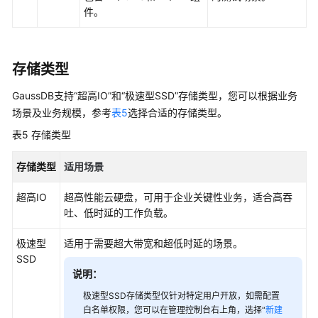
API
件。
参
考
存储类型
SDK
参
GaussDB支持
“超高IO”
和“极速型SSD”存储类型，您可以根据业务
考
场景及业务规模，参考
表5
选择合适的存储类型。
表5
存储类型
常
见
存储类型
适用场景
问
题
超高IO
超高性能云硬盘，可用于企业关键性业务，适合高吞
吐、低时延的工作负载。
视
频
极速型
适用于需要超大带宽和超低时延的场景。
帮
SSD
助
说明：
极速型SSD存储类型仅针对特定用户开放，如需配置
特
白名单权限，您可以在管理控制台右上角，选择“
新建
性