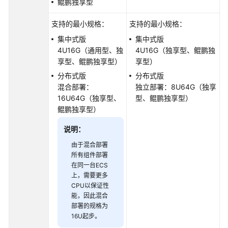
鲲鹏独享型
管
理
支持的最小规格：
支持的最小规格：
集中式版
集中式版
变
4U16G（通用型、独
4U16G（独享型、鲲鹏独
更
享型、鲲鹏独享型）
享型）
实
分布式版
分布式版
例
混合部署：
独立部署：8U64G（独享
16U64G（独享型、
型、鲲鹏独享型）
版
鲲鹏独享型）
本
管
说明：
理
由于混合部署
所有组件部署
版
在同一台ECS
本
上，需要更多
升
CPU以保证性
级
能，因此混合
部署的规格为
插
16U起步。
件