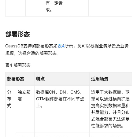
有一定诉
务
求。
管
理
GaussDB
部署形态
标
GaussDB
支持的部署形态如
表4
所示，您可以根据业务场景及业务
签
规模，选择合适的部署形态。
管
理
表4
部署形态
GaussDB
部署形态
特点
适用场景
事
件
分
独立部
数据库CN、DN、CMS、
适用于大数据量，期
管
布
署
GTM组件部署在不同节点
望可以通过横向扩展
理
式
上。
提高实例数据容量和
并发能力，并且分布
开
式混合部署无法满足
发
性能诉求的场景。
指
南