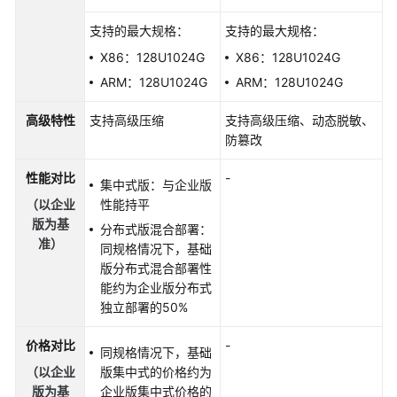
管
支持的最大规格：
支持的最大规格：
理
X86：128U1024G
X86：128U1024G
数
ARM：128U1024G
ARM：128U1024G
据
备
高级特性
支持高级压缩
支持高级压缩、动态脱敏、
份
防篡改
数
性能对比
-
集中式版：与企业版
据
（以企业
性能持平
恢
版为基
分布式版混合部署：
复
准）
同规格情况下，基础
版分布式混合部署性
账
能约为企业版分布式
号
独立部署的50%
和
网
价格对比
-
同规格情况下，基础
络
（以企业
版集中式的价格约为
安
版为基
企业版集中式价格的
全