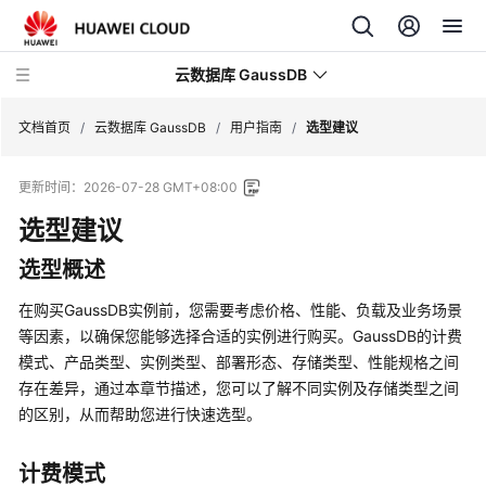
云数据库 GaussDB
文档首页
/
云数据库 GaussDB
/
用户指南
/
选型建议
更新时间：
2026-07-28 GMT+08:00
最
新
选型建议
动
选型概述
态
在购买GaussDB实例前，您需要考虑价格、性能、负载及业务场景
服
等因素，以确保您能够选择合适的实例进行购买。GaussDB的计费
务
模式、产品类型、实例类型、部署形态、存储类型、性能规格之间
公
存在差异，通过本章节描述，您可以了解不同实例及存储类型之间
告
的区别，从而帮助您进行快速选型。
产
品
计费模式