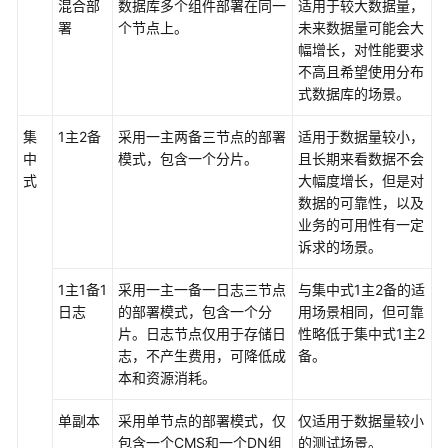
混合部
数据库多个组件部署在同一
适用于较大数据量，
署
个节点上。
未来数据量可能会大
调
幅增长，对性能要求
优
不高且希望使用分布
指
式数据库的场景。
南
集
1主2备
采用一主两备三节点的部署
适用于数据量较小，
参
中
模式，包含一个分片。
且长期来看数据不会
考
式
大幅度增长，但是对
数据的可靠性，以及
最
业务的可用性有一定
佳
诉求的场景。
实
践
1主1备1
采用一主一备一日志三节点
与集中式1主2备的适
日志
的部署模式，包含一个分
用场景相同，但可靠
性
片。日志节点仅用于存储日
性略低于集中式1主2
能
志，不产生费用，可降低成
备。
白
本和资源消耗。
皮
书
单副本
采用单节点的部署模式，仅
仅适用于数据量较小
包含一个CMS和一个DN组
的测试场景。