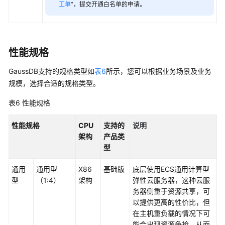
工单
”，提交开通白名单的申请。
指
南
兼
性能规格
容
性
GaussDB支持的规格类型如
表6
所示，您可以根据业务场景及业务
参
规模，选择合适的规格类型。
考
表6
性能规格
工
具
性能规格
CPU
支持的
说明
参
架构
产品类
考
型
通用
通用型
X86
基础版
底层使用ECS通用计算型
通
型
（1:4）
架构
弹性云服务器，这种云服
用
务器侧重于资源共享，可
参
以提供更高的性价比，但
考
在主机重负载的情况下可
能会出现资源争抢，从而