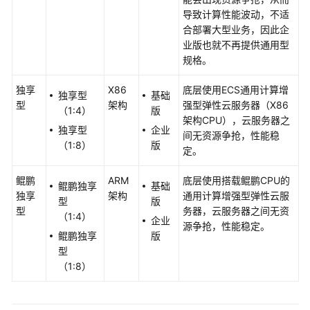
责
导致计算性能波动，不适
任
合部署大型业务，因此企
共
业版也就不再提供通用型
担
规格。
云
独享
X86
底层使用ECS通用计算增
独享型
基础
服
型
架构
强型弹性云服务器（X86
（1:4）
版
务
架构CPU），云服务器之
独享型
企业
等
间无资源争抢，性能稳
（1:8）
版
级
定。
协
议
鲲鹏
ARM
底层使用搭载鲲鹏CPU的
鲲鹏独享
基础
（SLA）
独享
架构
通用计算增强型弹性云服
型
版
型
务器，云服务器之间无资
（1:4）
企业
白
源争抢，性能稳定。
鲲鹏独享
版
皮
型
书
（1:8）
资
源