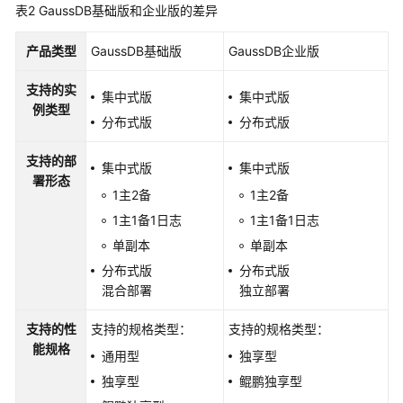
表2
GaussDB基础版和企业版的差异
连
接
产品类型
GaussDB基础版
GaussDB企业版
GaussDB
实
支持的实
集中式版
集中式版
例
例类型
分布式版
分布式版
数
据
支持的部
集中式版
集中式版
库
署形态
1主2备
1主2备
迁
移
1主1备1日志
1主1备1日志
单副本
单副本
使
分布式版
分布式版
用
混合部署
独立部署
数
据
支持的性
支持的规格类型：
支持的规格类型：
库
能规格
通用型
独享型
实
独享型
鲲鹏独享型
例