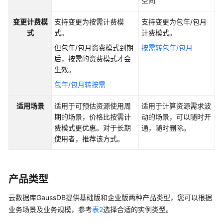
空间
建
议
变更计费模
支持变更为按需计费模
支持变更为包年/包月
式
式。
计费模式。
通
过
但包年/包月资费模式到期
按需转包年/包月
IAM
后，按需的资费模式才会
授
生效。
予
包年/包月转按需
使
用
适用场景
适用于可预估资源使用周
适用于计算资源需求波
GaussDB
期的场景，价格比按需计
动的场景，可以随时开
的
费模式更优惠。对于长期
通，随时删除。
权
使用者，推荐该方式。
限
购
产品类型
买
GaussDB
云数据库GaussDB提供基础版和企业版两种产品类型，您可以根据
实
业务场景及业务规模，参考
表2
选择合适的实例类型。
例