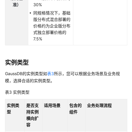
准）
30%
参
同规格情况下，基础
数
版分布式混合部署的
管
价格约为企业版分布
理
式独立部署价格的
7.5%
监
控
与
实例类型
告
警
GaussDB
的实例类型如
表3
所示，您可以根据业务场景及业务规
模，选择合适的实例类型。
日
志
表3
实例类型
与
审
实例类
是否支
适用场景
包含的
业务处理流程
计
型
持实例
组件
横向扩
配
容
额