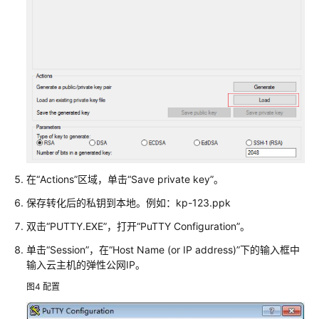
通
过
控
制
台
VNC
登
录
Flexus
L
实
在
“Actions”
区域，单击“Save private key”。
例
保存转化后的私钥到本地。例如：kp-123.ppk
通
双击“PUTTY.EXE”，打开“PuTTY Configuration”。
过
单击“Session”，在“Host Name (or IP address)”下的输入框中
SSH
输入云主机的弹性公网IP。
密
钥
图4
配置
方
式