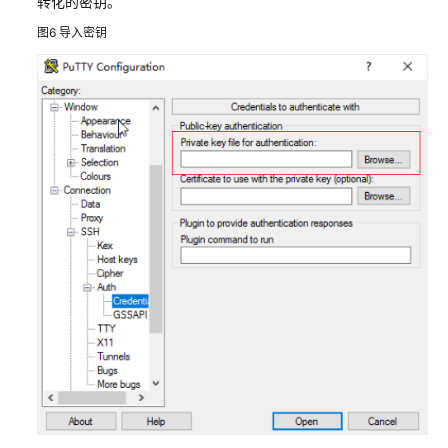
转化的密钥。
例
图6
导入密钥
镜
像
管
理
应
用
管
理
（适
用
于
应
用
镜
像）
云