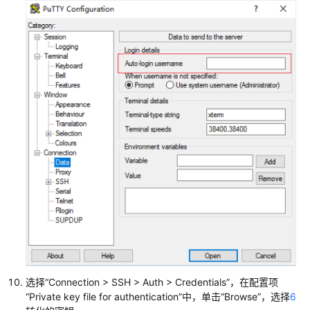
系
统
Flexus
L
实
例
上
传
和
下
载
文
件
管
理
Flexus
选择“Connection > SSH > Auth > Credentials”，在配置项
L
“Private key file for authentication”中，单击“Browse”，选择
6
实