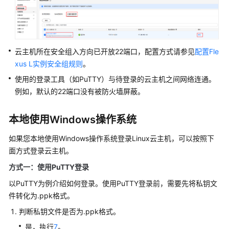
例
的
权
限
云主机所在安全组入方向已开放22端口，配置方式请参见
配置Fle
购
xus L实例安全组规则
。
买
使用的登录工具（如PuTTY）与待登录的云主机之间网络连通。
Flexus
例如，默认的22端口没有被防火墙屏蔽。
L
实
例
本地使用Windows操作系统
如果您本地使用Windows操作系统登录Linux云主机，可以按照下
远
面方式登录云主机。
程
登
方式一：使用PuTTY登录
录
以PuTTY为例介绍如何登录。使用PuTTY登录前，需要先将私钥文
Flexus
件转化为.ppk格式。
L
实
判断私钥文件是否为.ppk格式。
例
是，执行
7
。