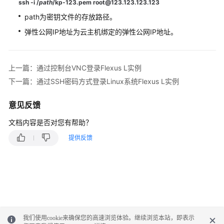
ssh -i /
path
/kp-123.pem root@
123.123.123.123
践
path为密钥文件的存放路径。
弹性公网IP地址为云主机绑定的弹性公网IP地址。
API
参
考
上一篇：通过控制台VNC登录Flexus L实例
常
下一篇：通过SSH密码方式登录Linux系统Flexus L实例
见
问
意见反馈
题
文档内容是否对您有帮助？
视
提供反馈
频
帮
助
通
用
我们使用cookie来确保您的高速浏览体验。继续浏览本站，即表示
参