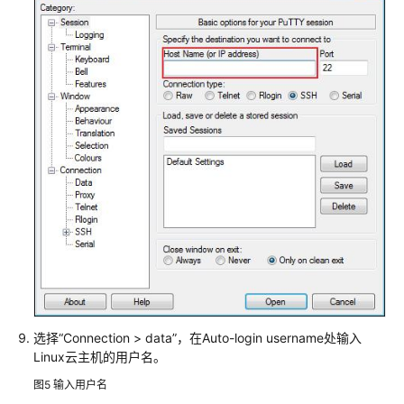
登
录
Linux
系
统
Flexus
L
实
例
通
过
SSH
密
码
方
式
选择“Connection > data”，在Auto-login username处输入
登
Linux云主机的用户名。
录
图5
输入用户名
Linux