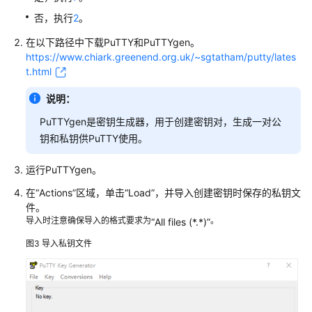
登
否，执行
2
。
录
在以下路径中下载PuTTY和PuTTYgen。
方
https://www.chiark.greenend.org.uk/~sgtatham/putty/lates
式
t.html
概
述
说明：
PuTTYgen是密钥生成器，用于创建密钥对，生成一对公
通
钥和私钥供PuTTY使用。
过
CloudShell
运行PuTTYgen。
登
录
在
“Actions”
区域，单击
“Load”
，并导入创建密钥时保存的私钥文
Linux
件。
系
导入时注意确保导入的格式要求为
。
“All files (*.*)”
统
图3
导入私钥文件
Flexus
L
实
例