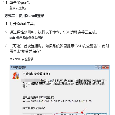
硬
单击“Open”。
盘
登录云主机。
管
方式二：使用Xshell登录
理
打开Xshell工具。
安
通过弹性公网IP，执行以下命令，SSH远程连接云主机。
全
ssh
用户名
@
弹性公网IP
管
（可选）首次连接时，如果系统弹窗提示“SSH安全警告”，此时
理
需单击“接受并保存”。
备
图7
SSH安全警告
份
管
理
为
Flexus
L
实
例