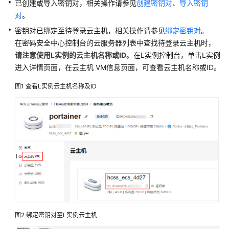
已创建或导入密钥对，相关操作请参见
创建密钥对
、
导入密钥
快
对
。
速
入
密钥对已绑定至待登录云主机，相关操作请参见
绑定密钥对
。
门
在密码安全中心控制台的云服务器列表中查找待登录云主机时，
请注意使用L实例的云主机名称或ID
。在
L实例控制台
，单击L实例
用
进入详情页面，在
云主机 VM
信息页面，可查看云主机名称或ID。
户
指
图1
查看L实例云主机名称及ID
南
通
过
IAM
授
予
使
用
Flexus
L
图2
绑定密钥对至L实例云主机
实