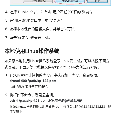
添
加
选择“Public Key”，并单击“用户密钥(K)”栏的“浏览”。
并
解
在“用户密钥”窗口中，单击“导入”。
析
选择本地保存的密钥文件，并单击“打开”。
域
名
单击“确定”，登录云主机。
使
本地使用Linux操作系统
用
CES
如果您本地使用Linux操作系统登录Linux云主机，可以按照下面方
监
式登录。下面步骤以私钥文件是kp-123.pem为例进行介绍。
控
在您的linux计算机的命令行中执行如下命令，变更权限。
Flexus
L
chmod 400 /
path
/kp-123
.pem
实
path为密钥文件的存放路径。
例
执行如下命令，登录云主机。
ssh -i /
path
/kp-123.pem
默认用户名
@
弹性公网IP
最
假设Linux云主机的默认用户名是root，弹性公网IP为123.123.123.123，则
佳
命令如下：
实