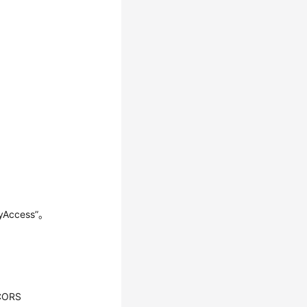
ccess”。
ORS