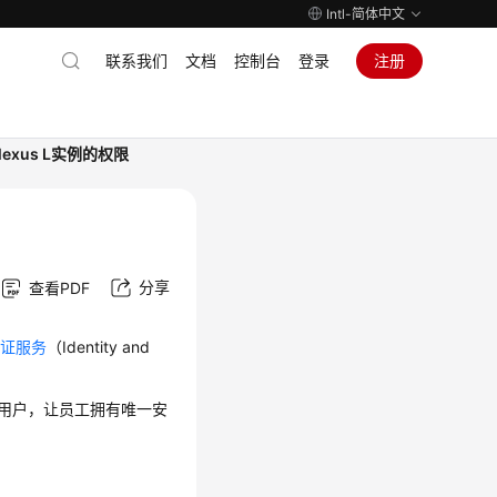
Intl-简体中文
联系我们
文档
控制台
登录
注册
exus L实例的权限
分享
查看PDF
认证服务
（Identity and
M用户，让员工拥有唯一安