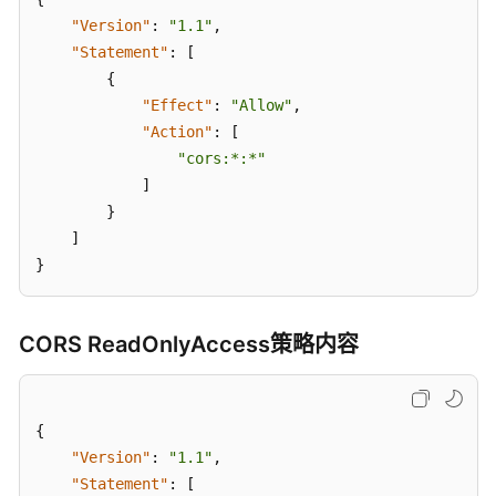
帮
"Version"
:
"1.1"
,
助
"Statement"
:
[
{
通
"Effect"
:
"Allow"
,
用
"Action"
:
[
参
"cors:*:*"
考
]
}
责
]
任
}
共
担
CORS ReadOnlyAccess策略内容
云
服
务
等
{
级
"Version"
:
"1.1"
,
协
"Statement"
:
[
议