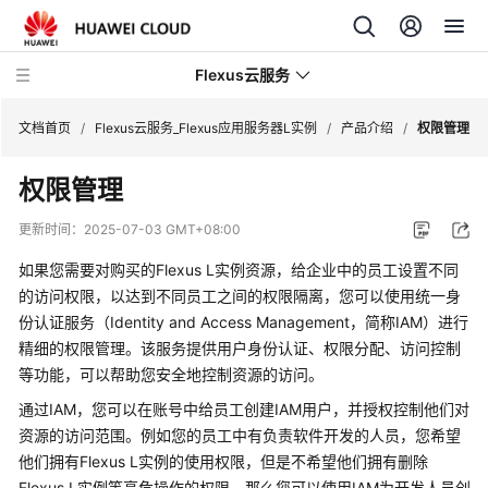
Flexus云服务
文档首页
/
Flexus云服务_Flexus应用服务器L实例
/
产品介绍
/
权限管理
权限管理
更新时间：
2025-07-03 GMT+08:00
最
如果您需要对购买的Flexus L实例资源，给企业中的员工设置不同
新
的访问权限，以达到不同员工之间的权限隔离，您可以使用统一身
动
份认证服务（Identity and Access Management，简称IAM）进行
态
精细的权限管理。该服务提供用户身份认证、权限分配、访问控制
等功能，可以帮助您安全地控制资源的访问。
产
品
通过IAM，您可以在账号中给员工创建IAM用户，并授权控制他们对
介
资源的访问范围。例如您的员工中有负责软件开发的人员，您希望
绍
他们拥有Flexus L实例的使用权限，但是不希望他们拥有删除
Flexus L实例等高危操作的权限，那么您可以使用IAM为开发人员创