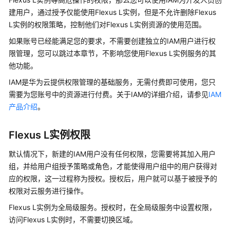
图
建用户，通过授予仅能使用Flexus L实例，但是不允许删除Flexus
解
L实例的权限策略，控制他们对Flexus L实例资源的使用范围。
Flexus
应
如果账号已经能满足您的要求，不需要创建独立的IAM用户进行权
用
限管理，您可以跳过本章节，不影响您使用Flexus L实例服务的其
服
他功能。
务
IAM是华为云提供权限管理的基础服务，无需付费即可使用，您只
器
需要为您账号中的资源进行付费。关于IAM的详细介绍，请参见
IAM
L
产品介绍
实
。
例
Flexus L实例权限
什
么
默认情况下，新建的IAM用户没有任何权限，您需要将其加入用户
是
组，并给用户组授予策略或角色，才能使得用户组中的用户获得对
Flexus
应的权限，这一过程称为授权。授权后，用户就可以基于被授予的
应
权限对云服务进行操作。
用
Flexus L实例为全局级服务。授权时，在全局级服务中设置权限，
服
访问Flexus L实例时，不需要切换区域。
务