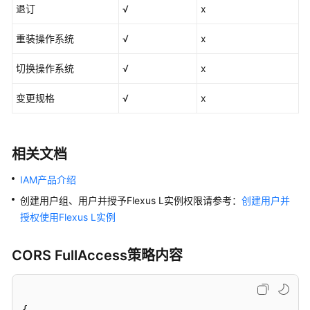
户
退订
√
x
指
南
重装操作系统
√
x
最
切换操作系统
√
x
佳
实
变更规格
√
x
践
API
相关文档
参
考
IAM产品介绍
创建用户组、用户并授予Flexus L实例权限请参考：
创建用户并
常
授权使用Flexus L实例
见
问
题
CORS FullAccess策略内容
视
频
{