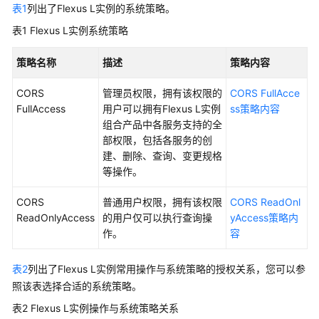
器
表1
列出了Flexus L实例的系统策略。
L
表1
Flexus L实例系统策略
实
例
策略名称
描述
策略内容
产
CORS
管理员权限，拥有该权限的
CORS FullAcce
品
FullAccess
用户可以拥有Flexus L实例
ss策略内容
功
组合产品中各服务支持的全
能
部权限，包括各服务的创
建、删除、查询、变更规格
实
等操作。
例
规
CORS
普通用户权限，拥有该权限
CORS ReadOnl
格
ReadOnlyAccess
的用户仅可以执行查询操
yAccess策略内
作。
容
计
费
表2
列出了Flexus L实例常用操作与系统策略的授权关系，您可以参
说
照该表选择合适的系统策略。
明
表2
Flexus L实例操作与系统策略关系