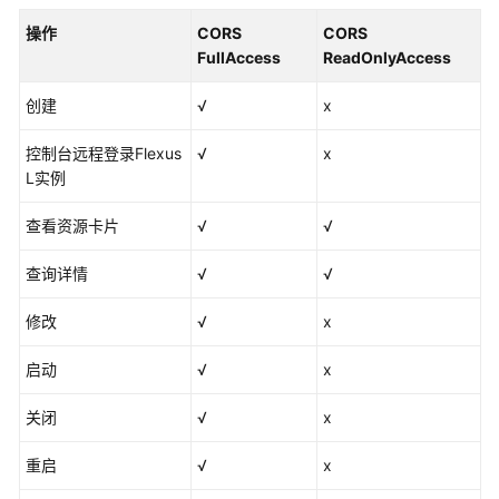
安
全
操作
CORS
CORS
FullAccess
ReadOnlyAccess
权
限
创建
√
x
管
控制台远程登录Flexus
理
√
x
L实例
约
查看资源卡片
√
√
束
与
查询详情
√
√
限
制
修改
√
x
快
启动
√
x
速
入
关闭
√
x
门
重启
√
x
用