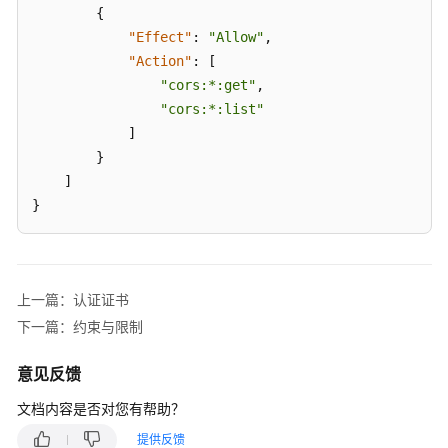
{
（SLA）
"Effect"
:
"Allow"
,
"Action"
:
[
白
皮
"cors:*:get"
,
书
"cors:*:list"
资
]
源
}
]
支
}
持
区
域
上一篇：认证证书
系
下一篇：约束与限制
统
权
意见反馈
限
文档内容是否对您有帮助？
提供反馈