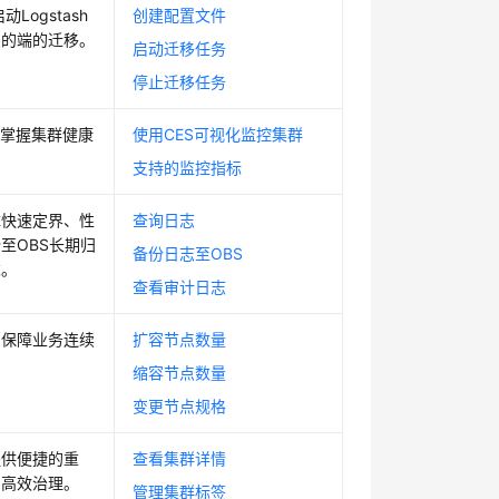
Logstash
创建配置文件
目的端的迁移。
启动迁移任务
停止迁移任务
时掌握集群健康
使用CES可视化监控集群
支持的监控指标
障快速定界、性
查询日志
至OBS长期归
备份日志至OBS
求。
查看审计日志
，保障业务连续
扩容节点数量
缩容节点数量
变更节点规格
提供便捷的重
查看集群详情
的高效治理。
管理集群标签