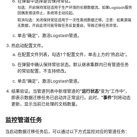
在弹窗中选择是否保持常驻。
文
勾选：开启保持常驻适用于生产环境的长期数据流。如果Logstash服务
件
因偶发错误停止，系统将主动拉起。
模
取消勾选：关闭保持常驻适用于一次性离线数据迁移。注意：如果源端
板
无数据，开启此项可能导致任务反复重启，导致迁移任务异常。
参
考
单击
“确定”
，激活Logstash管道。
热启动配置文件。
监
在配置文件列表，勾选1个配置文件，单击上方的
“热启动”
。
控
管
在弹窗中确认保持常驻状态。默认继承集群内已有管道任务
理
的常驻配置，不支持修改。
单击
“确定”
，激活Logstash管道。
日
志
结果验证。当管道列表中新增管道的
“运行状态”
变为
“工作中”
，
管
即表示数据迁移任务已启动并正常运行。此时，
“事件”
列将动态
理
更新，显示当前已处理的文档数量。
集
监控管道任务
群
变
当启动数据迁移任务后，可以通过以下方式监控对应的管道任务：