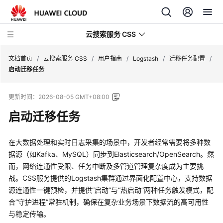
云搜索服务 CSS
文档首页
/
云搜索服务 CSS
/
用户指南
/
Logstash
/
迁移任务配置
/
启动迁移任务
更新时间：
2026-08-05 GMT+08:00
启动迁移任务
最
新
动
在大数据处理和实时日志采集的场景中，开发者经常需要将多种数
态
据源（如Kafka、MySQL）同步到Elasticsearch/OpenSearch。然
而，网络连通性受限、任务中断及多管道管理复杂度成为主要挑
服
战。CSS服务提供的Logstash集群通过界面化配置中心，支持数据
务
源连通性一键预检，并提供“启动”与“热启动”两种任务触发模式，配
公
合“守护进程”常驻机制，确保在复杂业务场景下数据流的高可用性
告
与稳定传输。