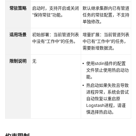
通
常驻策略
启动时，支持开启或关闭
默认继承集群内已有管道
过
“保持常驻”功能。
任务的常驻配置，不支持
IAM
单独修改。
授
予
适用场景
初始部署：当前管道列表
增量扩展：当前管道列表
使
中没有
“工作中”
的任务。
中已有
“工作中”
的任务，
用
需要新增数据流。
CSS
的
限制说明
无
权
使用stdin插件的配置
限
文件禁止使用热启动功
能。
Elasticsearch
热启动如果失败且导致
进程异常，系统会尝试
OpenSearch
自动恢复以重启原
Logstash进程，请谨
Logstash
慎选择热启动。
使
用