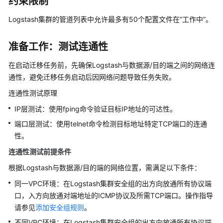
约束限制
流
程
Logstash集群的管道列表中允许最多有50个配置文件在
“工作中”
。
集
准备工作：测试连通性
群
规
在启动迁移任务前，先确保Logstash与数据源/目的端之间的网络连
划
通性，避免迁移任务启动后因网络问题导致任务失败。
连通性测试原理
创
建
IP层测试：使用fping命令验证目标IP地址的可达性。
集
端口层测试：使用telnet命令检测目标地址特定TCP端口的连通
群
性。
（新
版）
连通性测试前提条件
根据Logstash与数据源/目的端的网络位置，需满足以下条件：
创
建
同一VPC环境：在Logstash集群安全组的出方向放通所有协议端
集
口，入方向放通对端地址的ICMP协议及所需TCP端口。操作指导
群
请参见
添加安全组规则
。
（旧
不同VPC环境：在Logstash集群安全组的出方向放通所有协议端