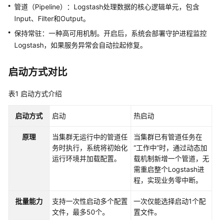
产
管道（Pipeline）：Logstash处理数据的核心逻辑单元，包含
品
Input、Filter和Output。
介
保持常驻：一种高可用机制。开启后，系统会部署守护进程监控
绍
Logstash，如果服务异常会自动拉起修复。
计
费
启动方式对比
说
明
表1
启动方式介绍
快
启动方式
启动
热启动
速
入
原理
当集群无运行中的管道任
当集群已有管道任务在
门
务时执行，系统将初始化
“工作中”时，通过动态加
运行环境并加载配置。
载机制新增一个管道，无
用
需重启整个Logstash进
户
程，实现业务零中断。
指
批量能力
支持一次性启动多个配置
一次仅能选择启动1个配
南
文件，最多50个。
置文件。