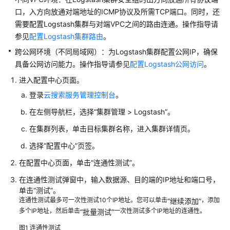
版）
口，入方向放通对端地址的ICMP协议及所需TCP端口。同时，还
需要配置Logstash集群与对端VPC之间的路由连通。操作指导请
网
参见
配置Logstash集群路由
。
络
与
跨公网环境（不同局域网）：为Logstash集群配置公网IP，确保
安
具备公网访问能力。操作指导请参见
配置Logstash公网访问
。
全
进入配置中心页面。
配
登录
云搜索服务管理控制台
。
置
在左侧导航栏，选择
“集群管理 > Logstash”
。
迁
在集群列表，单击目标集群名称，进入集群详情页。
移
任
选择
“配置中心”
页签。
务
在配置中心页面，单击
“连通性测试”
。
配
置
在连通性测试弹窗中，输入数据源、目的端的IP地址和端口号，
单击
“测试”
。
创
连通性测试最多可一次性测试10个IP地址。您可以单击
，添加
“继续添加”
建
多个IP地址，然后单击
一次性测试多个IP地址的连通性。
“批量测试”
配
图1
连通性测试