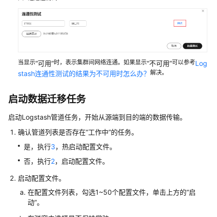
置
文
件
启
动
当显示
时，表示集群间网络连通。如果显示
可以参考
“可用”
“不可用”
Log
迁
解决。
stash连通性测试的结果为不可用时怎么办？
移
任
启动数据迁移任务
务
启动Logstash管道任务，开始从源端到目的端的数据传输。
停
确认管道列表是否存在
“工作中”
的任务。
止
迁
是，执行
3
，热启动配置文件。
移
否，执行
2
，启动配置文件。
任
务
启动配置文件。
在配置文件列表，勾选1~50个配置文件，单击上方的
“启
配
动”
。
置