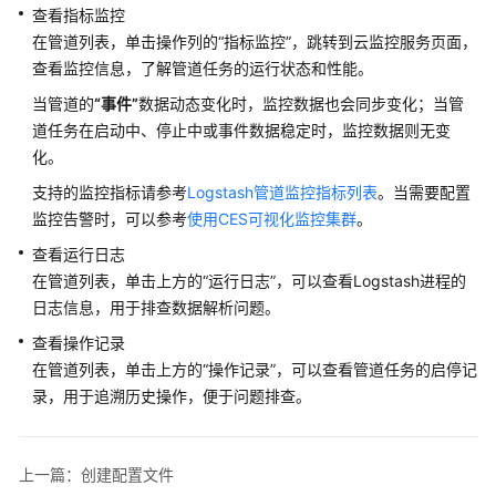
更
查看指标监控
在管道列表，单击操作列的
“指标监控”
，跳转到云监控服务页面，
集
查看监控信息，了解管道任务的运行状态和性能。
群
管
当管道的
“事件”
数据动态变化时，监控数据也会同步变化；当管
理
道任务在启动中、停止中或事件数据稳定时，监控数据则无变
化。
向
支持的监控指标请参考
Logstash管道监控指标列表
。当需要配置
量
监控告警时，可以参考
使用CES可视化监控集群
。
数
据
查看运行日志
库
在管道列表，单击上方的
“运行日志”
，可以查看Logstash进程的
日志信息，用于排查数据解析问题。
CSS
查看操作记录
服
在管道列表，单击上方的
“操作记录”
，可以查看管道任务的启停记
务
录，用于追溯历史操作，便于问题排查。
资
源
监
控
上一篇：创建配置文件
与