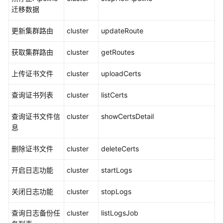
考
迁移数据
SDK
更新集群路由
cluster
updateRoute
参
考
获取集群路由
cluster
getRoutes
常
上传证书文件
cluster
uploadCerts
见
问
查询证书列表
cluster
listCerts
题
查询证书文件信
cluster
showCertsDetail
故
息
障
排
删除证书文件
cluster
deleteCerts
除
开启日志功能
cluster
startLogs
视
频
关闭日志功能
cluster
stopLogs
帮
助
查询日志备份任
cluster
listLogsJob