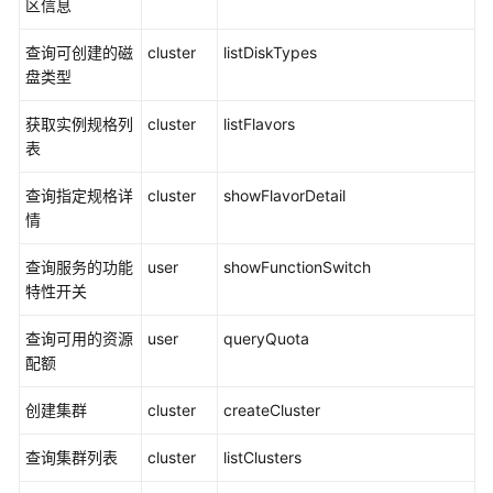
区信息
通
过
查询可创建的磁
cluster
listDiskTypes
IAM
盘类型
授
予
获取实例规格列
cluster
listFlavors
使
表
用
CSS
查询指定规格详
cluster
showFlavorDetail
的
情
权
限
查询服务的功能
user
showFunctionSwitch
特性开关
Elasticsearch
查询可用的资源
user
queryQuota
OpenSearch
配额
Logstash
创建集群
cluster
createCluster
使
查询集群列表
cluster
listClusters
用