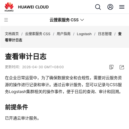
云搜索服务 CSS
文档首页
/
云搜索服务 CSS
/
用户指南
/
Logstash
/
日志管理
/
查
看审计日志
查看审计日志
最
更新时间：
2026-04-30 GMT+08:00
新
在企业日常运营中，为了确保数据安全和合规性，需要对云服务资
动
源的操作进行记录和审计。通过云审计服务，您可以记录与CSS服
态
务Logstash集群相关的操作事件，便于日后的查询、审计和回溯。
服
务
前提条件
公
已开通云审计服务。
告