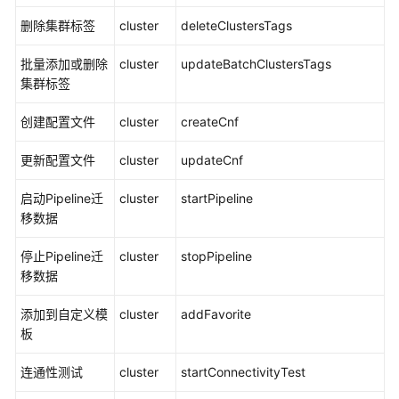
看
审
删除集群标签
cluster
deleteClustersTags
计
批量添加或删除
日
cluster
updateBatchClustersTags
集群标签
志
创建配置文件
cluster
createCnf
集
群
更新配置文件
cluster
updateCnf
变
更
启动Pipeline迁
cluster
startPipeline
移数据
集
群
停止Pipeline迁
cluster
stopPipeline
管
移数据
理
添加到自定义模
cluster
addFavorite
向
板
量
数
连通性测试
cluster
startConnectivityTest
据