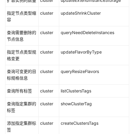
扩容实例的数量
cluster
updateExtendInstanceStorage
理
指定节点类型缩
cluster
updateShrinkCluster
日
容
志
管
查询需要删除的
cluster
queryNeedDeleteInstances
理
节点信息
查
指定节点类型规
cluster
updateFlavorByType
询
格变更
日
志
查询可变更的目
cluster
queryResizeFlavors
标规格信息
备
份
查询所有标签
cluster
listClustersTags
日
志
查询指定集群的
cluster
showClusterTag
至
标签
OBS
添加指定集群标
cluster
createClustersTags
查
签