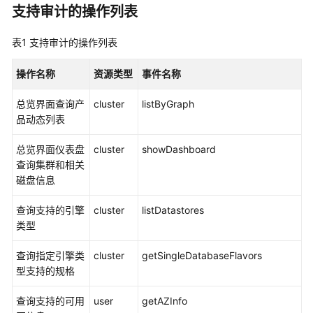
产
支持审计的操作列表
品
介
表1
支持审计的操作列表
绍
操作名称
资源类型
事件名称
计
费
总览界面查询产
cluster
listByGraph
说
品动态列表
明
总览界面仪表盘
cluster
showDashboard
快
查询集群和相关
速
磁盘信息
入
门
查询支持的引擎
cluster
listDatastores
类型
用
查询指定引擎类
cluster
getSingleDatabaseFlavors
户
型支持的规格
指
南
查询支持的可用
user
getAZInfo