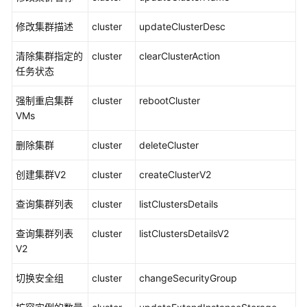
版）
修改集群描述
cluster
updateClusterDesc
网
络
清除集群指定的
cluster
clearClusterAction
与
任务状态
安
全
强制重启集群
cluster
rebootCluster
配
VMs
置
删除集群
cluster
deleteCluster
迁
移
创建集群V2
cluster
createClusterV2
任
查询集群列表
务
cluster
listClustersDetails
配
查询集群列表
cluster
listClustersDetailsV2
置
V2
监
切换安全组
cluster
changeSecurityGroup
控
管