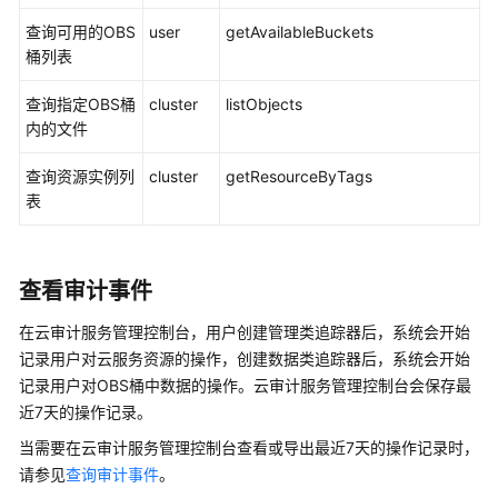
查询可用的OBS
user
getAvailableBuckets
云
桶列表
服
务
查询指定OBS桶
cluster
listObjects
等
内的文件
级
协
查询资源实例列
cluster
getResourceByTags
议
表
（SLA）
白
查看审计事件
皮
书
在云审计服务管理控制台，用户创建管理类追踪器后，系统会开始
资
记录用户对云服务资源的操作，创建数据类追踪器后，系统会开始
源
记录用户对OBS桶中数据的操作。云审计服务管理控制台会保存最
近7天的操作记录。
支
持
当需要在云审计服务管理控制台查看或导出最近7天的操作记录时，
区
请参见
查询审计事件
。
域