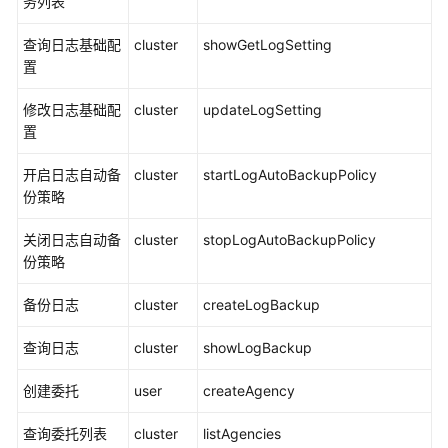
务列表
产
查询日志基础配
cluster
showGetLogSetting
品
置
术
语
修改日志基础配
cluster
updateLogSetting
置
更
多
开启日志自动备
cluster
startLogAutoBackupPolicy
文
份策略
档
关闭日志自动备
cluster
stopLogAutoBackupPolicy
份策略
通
用
备份日志
cluster
createLogBackup
参
考
查询日志
cluster
showLogBackup
责
创建委托
user
createAgency
任
共
查询委托列表
cluster
listAgencies
担