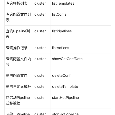
库
查询模板列表
cluster
listTemplates
CSS
查询配置文件列
cluster
listConfs
服
表
务
资
查询Pipeline列
cluster
listPipelines
源
表
监
控
查询操作记录
cluster
listActions
与
告
查询配置文件内
cluster
showGetConfDetail
警
容
最
删除配置文件
cluster
deleteConf
佳
删除自定义模板
实
cluster
deleteTemplate
践
热启动Pipeline
cluster
startHotPipeline
迁移数据
API
参
热停止Pipeline
cluster
stopHotPipeline