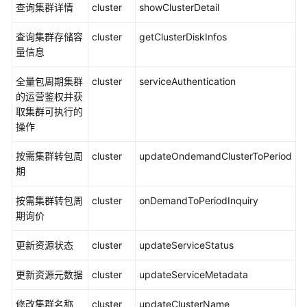
流
查询集群详情
cluster
showClusterDetail
程
查询集群存储容
cluster
getClusterDiskInfos
量信息
集
群
全量包周期集群
cluster
serviceAuthentication
规
的运营鉴权并获
划
取集群可执行的
操作
创
建
按需集群转包周
cluster
updateOndemandClusterToPeriod
集
期
群
（新
按需集群转包周
cluster
onDemandToPeriodInquiry
版）
期询价
创
更新资源状态
cluster
updateServiceStatus
建
集
更新资源元数据
cluster
updateServiceMetadata
群
（旧
修改集群名称
cluster
updateClusterName